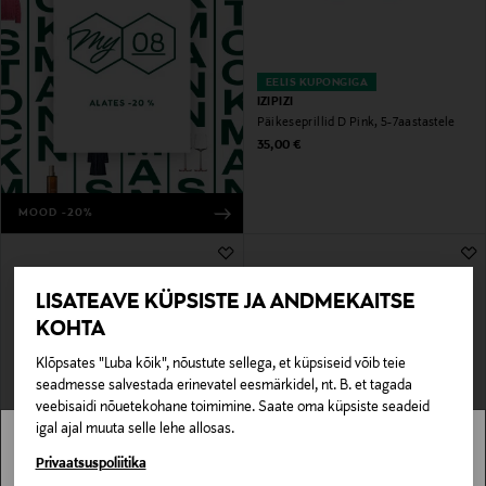
EELIS KUPONGIGA
IZIPIZI
Päikeseprillid D Pink, 5-7aastastele
Original Price
35,00 €
MOOD -20%
LISATEAVE KÜPSISTE JA ANDMEKAITSE
KOHTA
Klõpsates "Luba kõik", nõustute sellega, et küpsiseid võib teie
seadmesse salvestada erinevatel eesmärkidel, nt. B. et tagada
veebisaidi nõuetekohane toimimine. Saate oma küpsiste seadeid
igal ajal muuta selle lehe allosas.
EELIS KUPONGIGA
EELIS KUPONGIGA
IZIPIZI
IZIPIZI
Stockmann pole Sinu riigis saadaval.
Privaatsuspoliitika
Päikeseprillid Road Havane, 7-
Baby #Sun päikeseprillid