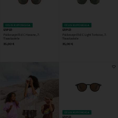
EELIS KUPONGIGA
EELIS KUPONGIGA
IZIPIZI
IZIPIZI
Päikeseprillid C Havane, 7-
Päikeseprillid C Light Tortoise, 7-
11aastastele
11aastastele
Original Price
Original Price
35,00 €
35,00 €
EELIS KUPONGIGA
IZIPIZI