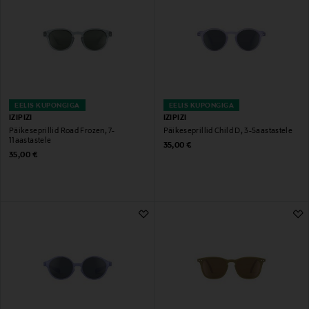
EELIS KUPONGIGA
EELIS KUPONGIGA
IZIPIZI
IZIPIZI
Päikeseprillid Road Frozen, 7-
Päikeseprillid Child D, 3-5aastastele
11aastastele
Original Price
35,00 €
Original Price
35,00 €