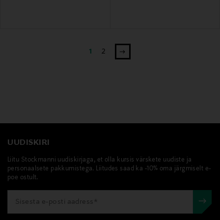
1
2
UUDISKIRI
Liitu Stockmanni uudiskirjaga, et olla kursis värskete uudiste ja
personaalsete pakkumistega. Liitudes saad ka -10% oma järgmiselt e-
poe ostult.