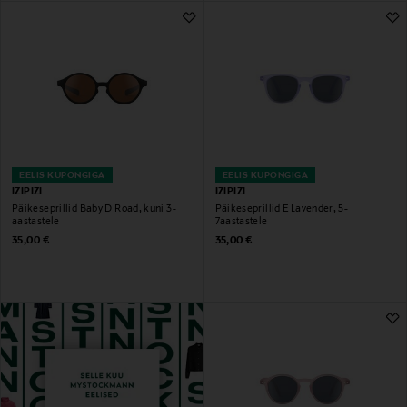
EELIS KUPONGIGA
EELIS KUPONGIGA
IZIPIZI
IZIPIZI
Päikeseprillid Baby D Road, kuni 3-
Päikeseprillid E Lavender, 5-
aastastele
7aastastele
Original Price
Original Price
35,00 €
35,00 €