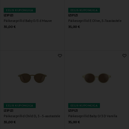
EELIS KUPONGIGA
EELIS KUPONGIGA
IZIPIZI
IZIPIZI
Päikeseprillid Baby 0/3 d Mauve
Päikeseprillid E Olive, 5-7aastastele
Original Price
Original Price
35,00 €
35,00 €
EELIS KUPONGIGA
EELIS KUPONGIGA
IZIPIZI
IZIPIZI
Päikeseprillid Child D, 3 - 5-aastastele
Päikeseprillid Baby 0/3 D Vanilla
Original Price
Original Price
35,00 €
35,00 €