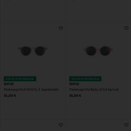
EELIS KUPONGIGA
EELIS KUPONGIGA
IZIPIZI
IZIPIZI
Päikeseprillid Child D, 3-5aastastele
Päikeseprillid Baby 0/3 d Apricot
Original Price
Original Price
35,00 €
35,00 €