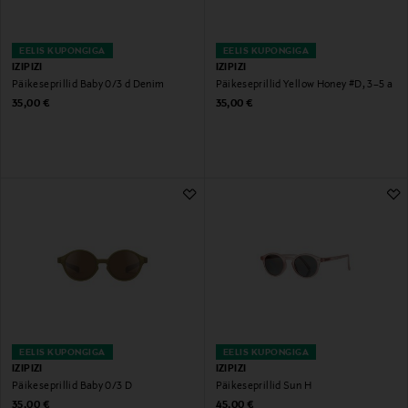
EELIS KUPONGIGA
EELIS KUPONGIGA
IZIPIZI
IZIPIZI
Päikeseprillid Baby 0/3 d Denim
Päikeseprillid Yellow Honey #D, 3–5 a
Original Price
Original Price
35,00 €
35,00 €
EELIS KUPONGIGA
EELIS KUPONGIGA
IZIPIZI
IZIPIZI
Päikeseprillid Baby 0/3 D
Päikeseprillid Sun H
Original Price
Original Price
35,00 €
45,00 €