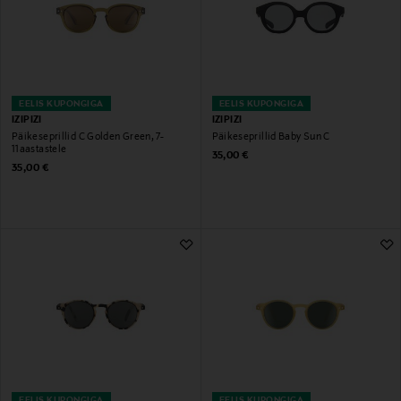
EELIS KUPONGIGA
EELIS KUPONGIGA
IZIPIZI
IZIPIZI
Päikeseprillid C Golden Green, 7-
Päikeseprillid Baby Sun C
11aastastele
Original Price
35,00 €
Original Price
35,00 €
EELIS KUPONGIGA
EELIS KUPONGIGA