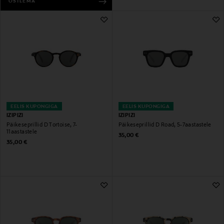
OSTLEMA
EELIS KUPONGIGA
EELIS KUPONGIGA
IZIPIZI
IZIPIZI
Päikeseprillid D Tortoise, 7-
Päikeseprillid D Road, 5-7aastastele
11aastastele
Original Price
35,00 €
Original Price
35,00 €