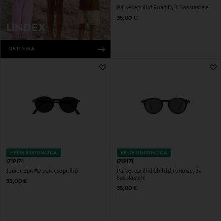
Päikeseprillid Road D, 3-5aastastele
Original Price
35,00 €
LINDEX
OSTLEMA
EELIS KUPONGIGA
EELIS KUPONGIGA
IZIPIZI
IZIPIZI
Junior Sun #D päikeseprillid
Päikeseprillid Child d Tortoise, 3-
5aastastele
Original Price
35,00 €
Original Price
35,00 €