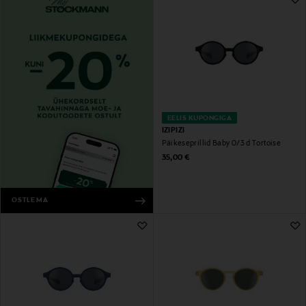
EELIS KUPONGIGA
IZIPIZI
Päikeseprillid Baby 0/3 d Tortoise
Original Price
35,00 €
OSTLEMA