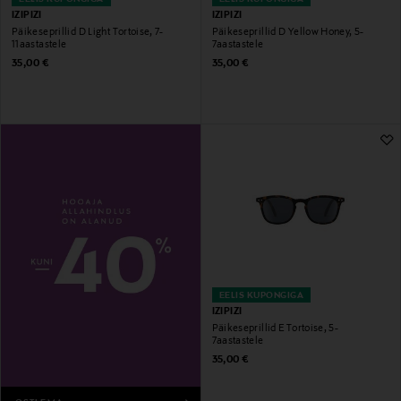
IZIPIZI
IZIPIZI
Päikeseprillid D Light Tortoise, 7-
Päikeseprillid D Yellow Honey, 5-
11aastastele
7aastastele
Original Price
Original Price
35,00 €
35,00 €
EELIS KUPONGIGA
IZIPIZI
Päikeseprillid E Tortoise, 5-
7aastastele
Original Price
35,00 €