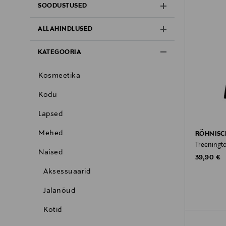
SOODUSTUSED
ALLAHINDLUSED
KATEGOORIA
Kosmeetika
Kodu
Lapsed
Mehed
RÖHNISC
Treeningt
Naised
Original P
39,90 €
Aksessuaarid
Jalanõud
Kotid