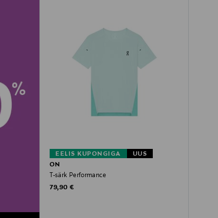
EELIS KUPONGIGA
UUS
ON
T-särk Performance
Original Price
79,90 €