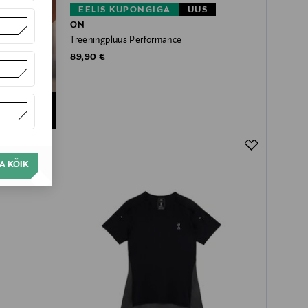
EELIS KUPONGIGA
UUS
ON
Treeningpluus Performance
Original Price
89,90 €
A KÕIK