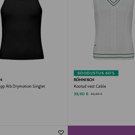
SOODUSTUS 60%
H
RÖHNISCH
opp Rib Drymotion Singlet
Kootud vest Cable
rice
Discounted Price
Original Price
39,60 €
99,90 €