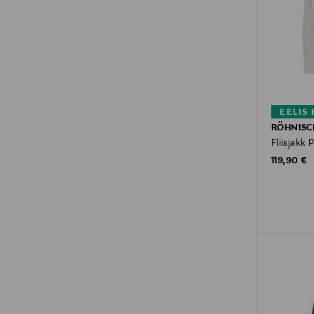
EELIS
RÖHNISC
Fliisjakk
Original P
119,90 €