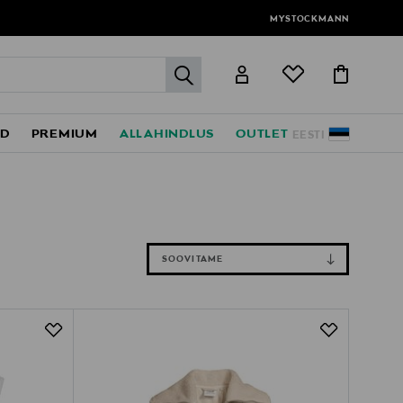
MYSTOCKMANN
label.header.go
ED
PREMIUM
ALLAHINDLUS
OUTLET
EESTI
SOOVITAME