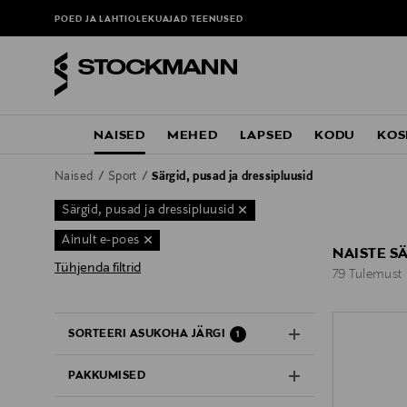
POED JA LAHTIOLEKUAJAD
TEENUSED
NAISED
MEHED
LAPSED
KODU
KOS
Naised
Sport
Särgid, pusad ja dressipluusid
Särgid, pusad ja dressipluusid
Ainult e-poes
NAISTE S
Tühjenda filtrid
79 Tulemust
79 Tulemust
SORTEERI ASUKOHA JÄRGI
1
PAKKUMISED