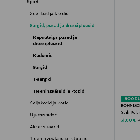
Sport
Seelikud ja kleidid
Särgid, pusad ja dressipluusid
Kapuutsiga pusad ja
dressipluusid
Kudumid
Särgid
T-särgid
Treeningsärgid ja -topid
SOODU
Seljakotid ja kotid
RÖHNISC
Särk Pola
Ujumisriided
Discounte
O
31,00 €
7
Aksessuaarid
Treeningpüksid ja retuusid