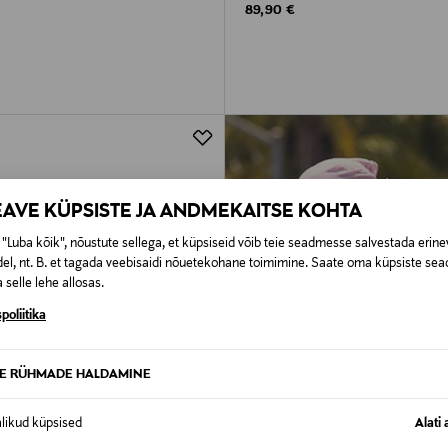
rice
Original Price
89,90 €
EAVE KÜPSISTE JA ANDMEKAITSE KOHTA
"Luba kõik", nõustute sellega, et küpsiseid võib teie seadmesse salvestada erine
el, nt. B. et tagada veebisaidi nõuetekohane toimimine. Saate oma küpsiste sead
 selle lehe allosas.
poliitika
TE RÜHMADE HALDAMINE
alikud küpsised
Alati 