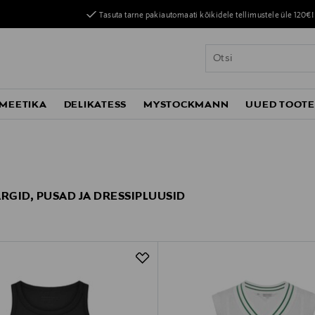
Tasuta tarne pakiautomaati kõikidele tellimustele üle 120€!
MEETIKA
DELIKATESS
MYSTOCKMANN
UUED TOOT
ÄRGID, PUSAD JA DRESSIPLUUSID