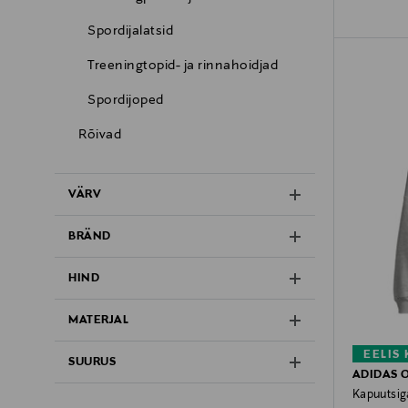
Spordijalatsid
Treeningtopid- ja rinnahoidjad
Spordijoped
Rõivad
VÄRV
BRÄND
HIND
MATERJAL
EELIS
SUURUS
ADIDAS 
Kapuutsig