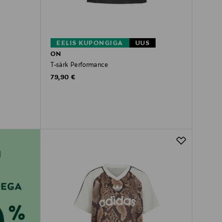
EELIS KUPONGIGA
UUS
ON
T-särk Performance
Original Price
79,90 €