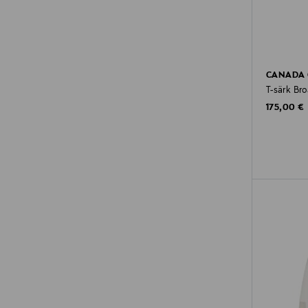
CANADA
T-särk Br
Original P
175,00 €