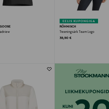
EELIS KUPONGIGA
 GOOSE
RÖHNISCH
oadview
Treeningsärk Team Logo
rice
Original Price
39,90 €