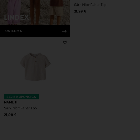
Särk NbmFaher Top
Original Price
21,99 €
LINDEX
OSTLEMA
EELIS KUPONGIGA
NAME IT
Särk NbmFaher Top
Original Price
21,99 €