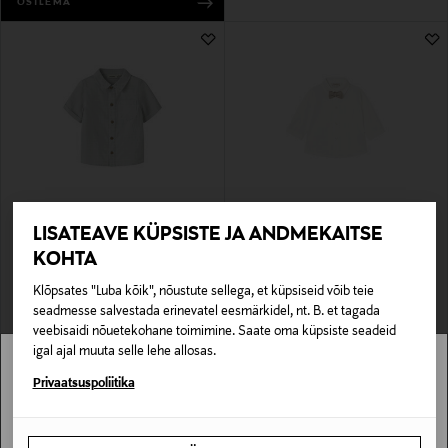
OSTLEMA
EELIS KUPONGIGA
EELIS KUPONGIGA
LISATEAVE KÜPSISTE JA ANDMEKAITSE
LIL' ATELIER
MAYORAL
Särk NmmFlorentin
Särk
KOHTA
Original Price
Original Price
29,99 €
29,90 €
Klõpsates "Luba kõik", nõustute sellega, et küpsiseid võib teie
seadmesse salvestada erinevatel eesmärkidel, nt. B. et tagada
veebisaidi nõuetekohane toimimine. Saate oma küpsiste seadeid
igal ajal muuta selle lehe allosas.
Stockmann pole Sinu riigis saadaval.
Privaatsuspoliitika
Sinu riiki ei ole kohaletoimetamine saadaval.