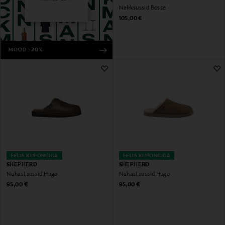
Nahksussid Bosse
Original Price
105,00 €
MOOD -20%
EELIS KUPONGIGA
EELIS KUPONGIGA
SHEPHERD
SHEPHERD
Nahast sussid Hugo
Nahast sussid Hugo
Original Price
Original Price
95,00 €
95,00 €