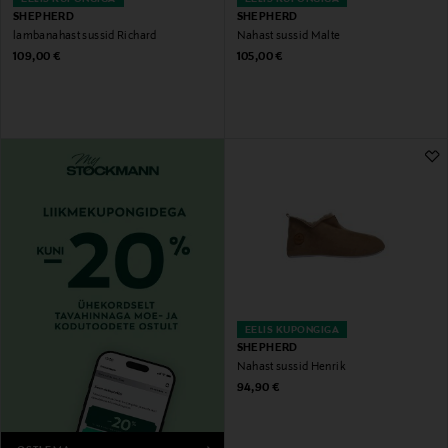
SHEPHERD
SHEPHERD
lambanahast sussid Richard
Nahast sussid Malte
Original Price
Original Price
109,00 €
105,00 €
EELIS KUPONGIGA
SHEPHERD
Nahast sussid Henrik
Original Price
94,90 €