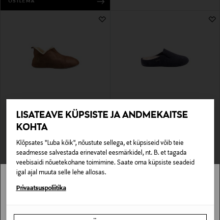
OSTLEMA
EELIS KUPONGIGA
EELIS KUPONGIGA
LISATEAVE KÜPSISTE JA ANDMEKAITSE
SHEPHERD
SHEPHERD
Sussid Henrik
Villased sussid Chris
KOHTA
Original Price
Original Price
100,00 €
75,00 €
Klõpsates "Luba kõik", nõustute sellega, et küpsiseid võib teie
seadmesse salvestada erinevatel eesmärkidel, nt. B. et tagada
veebisaidi nõuetekohane toimimine. Saate oma küpsiste seadeid
igal ajal muuta selle lehe allosas.
Stockmann pole Sinu riigis saadaval.
Privaatsuspoliitika
Sinu riiki ei ole kohaletoimetamine saadaval.