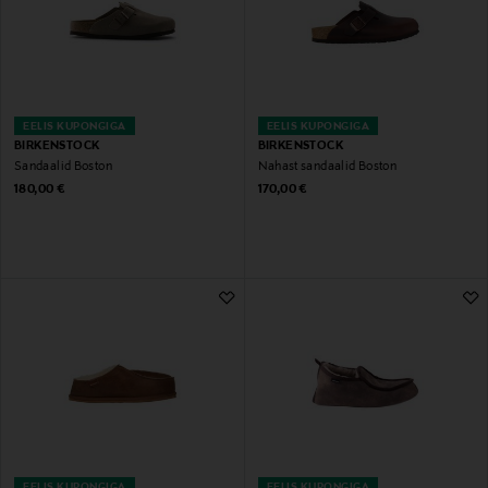
EELIS KUPONGIGA
EELIS KUPONGIGA
BIRKENSTOCK
BIRKENSTOCK
Sandaalid Boston
Nahast sandaalid Boston
Original Price
Original Price
180,00 €
170,00 €
EELIS KUPONGIGA
EELIS KUPONGIGA