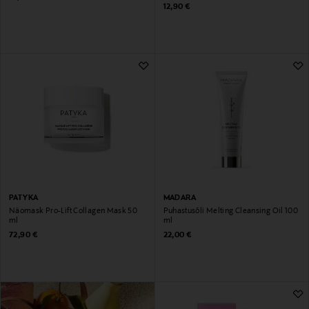
Original Price
12,90 €
PATYKA
MADARA
Näomask Pro-Lift Collagen Mask 50
Puhastusõli Melting Cleansing Oil 100
ml
ml
Original Price
Original Price
72,90 €
22,00 €