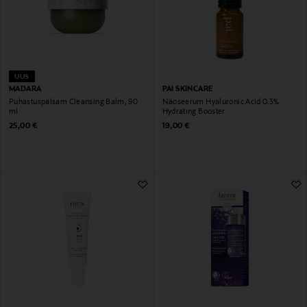
UUS
MADARA
PAI SKINCARE
Puhastuspalsam Cleansing Balm, 90
Näoseerum Hyaluronic Acid 0.3%
ml
Hydrating Booster
Original Price
Original Price
25,00 €
19,00 €