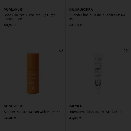
NOVEXPERT
DR.HAUSCHKA
Kooriv öökreem The Peeling Night
Uuendav kaela- ja dekolteekreem 40
Cream 40 ml
ml
Original Price
Original Price
46,90 €
64,90 €
NOVEXPERT
PATYKA
Seerum Booster Serum with Vitamin C
Intensiivhooldus Instant Wrinkle Filler
Original Price
Original Price
54,00 €
42,90 €