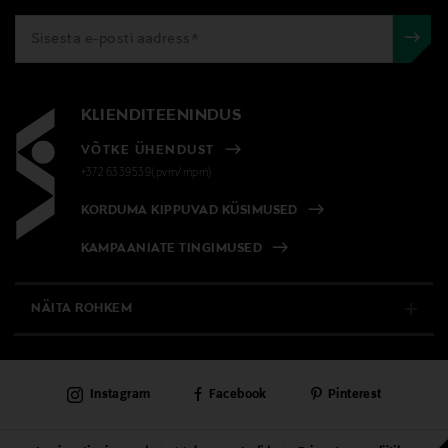
KLIENDITEENINDUS
VÕTKE ÜHENDUST
+372 6339539(pvm/mpm)
KORDUMA KIPPUVAD KÜSIMUSED
KAMPAANIATE TINGIMUSED
NÄITA ROHKEM
E-POOD
Instagram
Facebook
Pinterest
PÜSIKLIENDITEENINDUS
KAUBAMAJAD