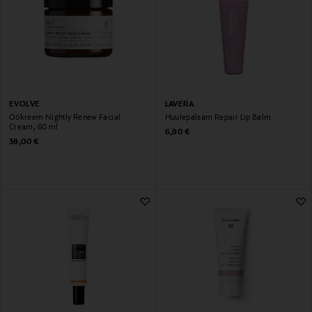
EVOLVE
LAVERA
Öökreem Nightly Renew Facial
Huulepalsam Repair Lip Balm
Cream, 60 ml
Original Price
6,90 €
Original Price
38,00 €