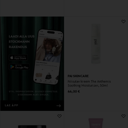
PAI SKINCARE
Niisutav kreem The Anthemis
Soothing Moisturizer, 50ml
Original Price
44,00 €
LAE ÄPP