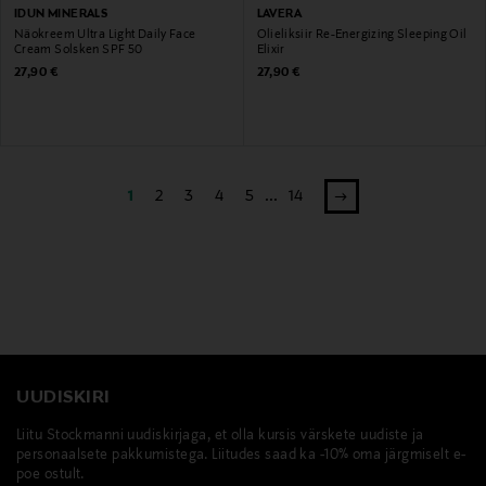
IDUN MINERALS
LAVERA
Näokreem Ultra Light Daily Face
Õlieliksiir Re-Energizing Sleeping Oil
Cream Solsken SPF 50
Elixir
Original Price
Original Price
27,90 €
27,90 €
1
2
3
4
5
...
14
UUDISKIRI
Liitu Stockmanni uudiskirjaga, et olla kursis värskete uudiste ja
personaalsete pakkumistega. Liitudes saad ka -10% oma järgmiselt e-
poe ostult.