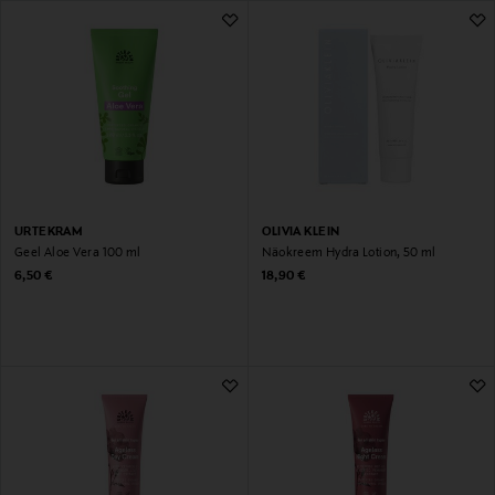
500 Tulemust
URTEKRAM
OLIVIA KLEIN
Geel Aloe Vera 100 ml
Näokreem Hydra Lotion, 50 ml
Original Price
Original Price
6,50 €
18,90 €