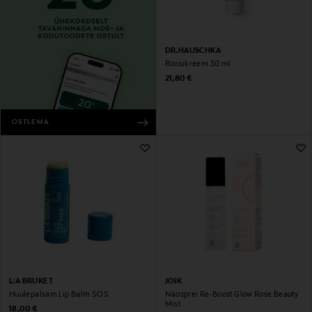
DR.HAUSCHKA
Roosikreem 30 ml
Original Price
21,80 €
OSTLEMA
L:A BRUKET
JOIK
Huulepalsam Lip Balm SOS
Näosprei Re-Boost Glow Rose Beauty
Mist
Original Price
18,00 €