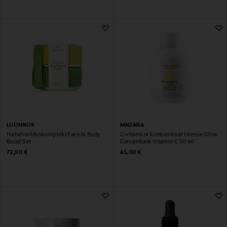
LUONKOS
MADARA
Nahahoolduskomplekt Face & Body
C-vitamiini kontsentraat Intense Glow
Boost Set
Concentrate Vitamin C 30 ml
Original Price
Original Price
72,90 €
45,00 €