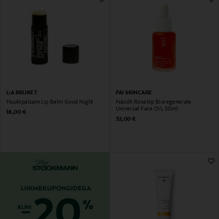
L:A BRUKET
PAI SKINCARE
Huulepalsam Lip Balm Good Night
Näoõli Rosehip Bioregenerate
Universal Face Oil, 30ml
Original Price
18,00 €
Original Price
32,00 €