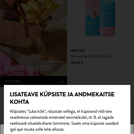
WELEDA
Seerum Boost Face Serum
Original Price
30,00 €
UUDISTOOTED
OSTLEMA
LISATEAVE KÜPSISTE JA ANDMEKAITSE
KOHTA
Klõpsates "Luba kõik", nõustute sellega, et küpsiseid võib teie
seadmesse salvestada erinevatel eesmärkidel, nt. B. et tagada
veebisaidi nõuetekohane toimimine. Saate oma küpsiste seadeid
igal ajal muuta selle lehe allosas.