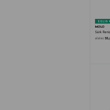
EELIS
MOLO
Särk Reni
Ori
55
alates