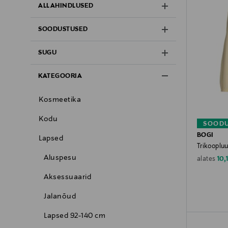
ALLAHINDLUSED
SOODUSTUSED
SUGU
KATEGOORIA
Kosmeetika
Kodu
SOODU
BOGI
Lapsed
Trikoopluu
Aluspesu
Dis
10,
alates
Aksessuaarid
Jalanõud
Lapsed 92-140 cm