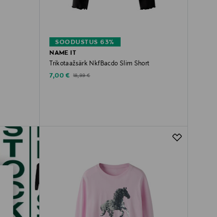
SOODUSTUS 63%
NAME IT
Trikotaažsärk NkfBacdo Slim Short
Discounted Price
Original Price
7,00 €
18,99 €