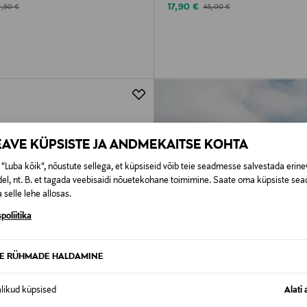
d Price
Discounted Price
iginal Price
Original Price
17,90 €
9,90 €
45,00 €
EAVE KÜPSISTE JA ANDMEKAITSE KOHTA
"Luba kõik", nõustute sellega, et küpsiseid võib teie seadmesse salvestada erine
el, nt. B. et tagada veebisaidi nõuetekohane toimimine. Saate oma küpsiste sead
 selle lehe allosas.
poliitika
TE RÜHMADE HALDAMINE
alikud küpsised
Alati 