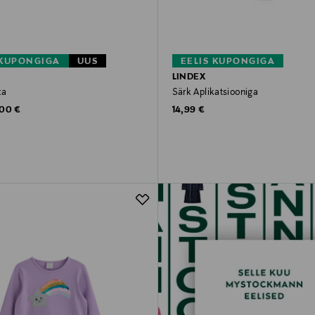
 KUPONGIGA
UUS
EELIS KUPONGIGA
LINDEX
za
Särk Aplikatsiooniga
ginal Price
Original Price
,00 €
14,99 €