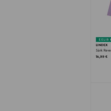
EELIS
LINDEX
Särk Reve
Original P
14,99 €