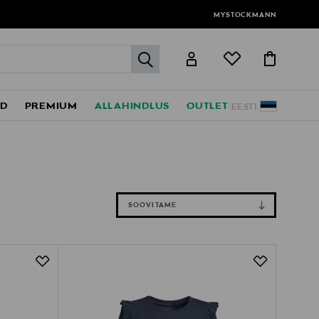
MYSTOCKMANN
label.header.go
ED
PREMIUM
ALLAHINDLUS
OUTLET
EESTI
SOOVITAME