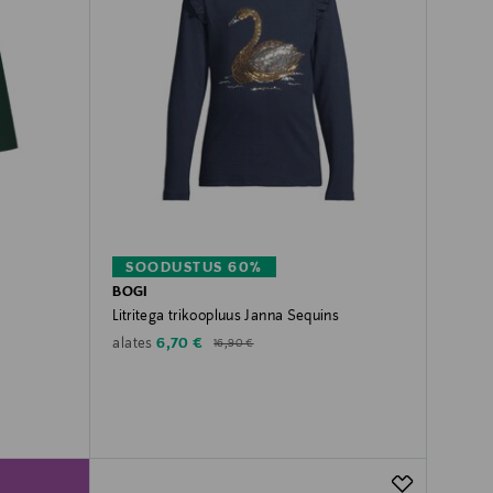
SOODUSTUS 60%
BOGI
Litritega trikoopluus Janna Sequins
Discounted Price
Original Price
6,70 €
alates
16,90 €