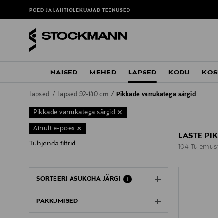
POED JA LAHTIOLEKUAJAD
TEENUSED
NAISED
MEHED
LAPSED
KODU
KOS
Lapsed
Lapsed 92-140 cm
Pikkade varrukatega särgid
Pikkade varrukatega särgid
Ainult e-poes
LASTE PI
Tühjenda filtrid
104 Tulemus
104 Tulemus
SORTEERI ASUKOHA JÄRGI
1
PAKKUMISED