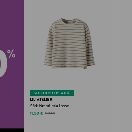
SOODUSTUS 46%
LIL' ATELIER
Särk NmmLimia Loose
Discounted Price
Original Price
11,90 €
21,99 €