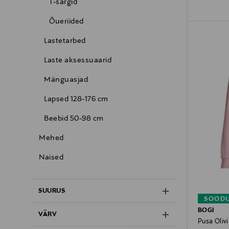
T-särgid
Õueriided
Lastetarbed
Laste aksessuaarid
Mänguasjad
Lapsed 128-176 cm
Beebid 50-98 cm
Mehed
Naised
SUURUS
SOODU
BOGI
VÄRV
Pusa Olivi