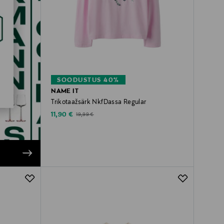
SOODUSTUS 40%
NAME IT
Trikotaažsärk NkfDassa Regular
Discounted Price
Original Price
11,90 €
19,99 €