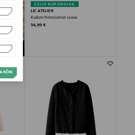
EELIS KUPONGIGA
LIL' ATELIER
Kudum NmmLomon Loose
Original Price
34,99 €
A KÕIK