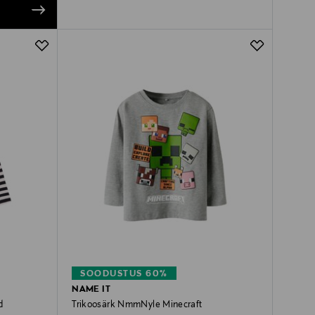
SOODUSTUS 60%
NAME IT
d
Trikoosärk NmmNyle Minecraft