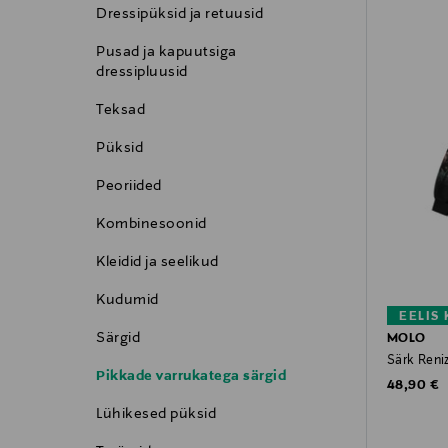
Dressipüksid ja retuusid
Pusad ja kapuutsiga
dressipluusid
Teksad
Püksid
Peoriided
Kombinesoonid
Kleidid ja seelikud
Kudumid
EELIS
Särgid
MOLO
Särk Reni
Pikkade varrukatega särgid
Original P
48,90 €
Lühikesed püksid