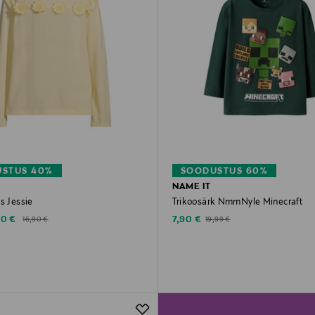
STUS 40%
SOODUSTUS 60%
NAME IT
s Jessie
Trikoosärk NmmNyle Minecraft
counted Price
Discounted Price
Original Price
Original Price
7,90 €
10 €
16,90 €
19,99 €