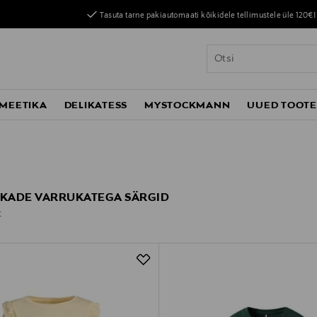
Tasuta tarne pakiautomaati kõikidele tellimustele üle 120€!
MEETIKA
DELIKATESS
MYSTOCKMANN
UUED TOOT
KKADE VARRUKATEGA SÄRGID
t
t