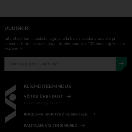
UUDISKIRI
Liitu Stockmanni uudiskirjaga, et olla kursis värskete uudiste ja
personaalsete pakkumistega. Liitudes saad ka -10% oma järgmiselt e-
poe ostult.
KLIENDITEENINDUS
VÕTKE ÜHENDUST
+372 6339539(pvm/mpm)
KORDUMA KIPPUVAD KÜSIMUSED
KAMPAANIATE TINGIMUSED