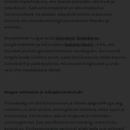
kinkekomplektidesse, mis lisavad pühadele väärikust ja
pidulikkust. Sellised komplektid on läbimõeldud ja
harmoonilised, sisaldades ideaalselt kokku sobituvaid
tooteid, mis muudavad kingituse andmise lihtsaks ja
eriliseks.
Komplektide hulgas leiab
ilutooteid
,
kinkekorve
,
joogikomplekte ja luksuslikke
kodutarvikuid
– kõik, mis
muudab jõulukingitused tõeliseks naudinguks. Kui soovid
kingile lisada isiklikku nooti, saad Stockmannis valida kaunid
kinkekotid ja pakkepaberid, mis lisavad kingitusele juurde
veel ühe meeldejääva detaili.
Mugav ostlemine ja isikupärastatud abi
Pühadeaeg on tihti kiirustamise ja tiheda ajagraafikuga aeg,
mistõttu on eriti oluline, et kingituste leidmine oleks sujuv ja
stressivaba. Stockmann pakub mugavat ja sõbralikku
ostukogemust, kus poodlemine on nauding, mitte tüütu
kohustus. Professionaalne personal aitab leida just sobivaid