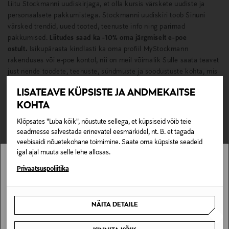
Liitu Stockmanni uudiskirjaga, et olla kursis värskete uudiste ja
personaalsete pakkumistega. Stockmanni uudiskiri toob Sinuni
värsked trendid, uued tooted, teenuste info ning parimad
pakkumised.
Liitudes saad ka -10% oma järgmiselt e-poe
ostult.
Isikupärasta kindlasti ka oma profiil MyStockmann
rakenduses või e-poe kontol, nii on meil võimalik Sulle saata teavet
just nende toodete, teenuste, sündmuste ja soodustuste kohta, mis
Sulle enim huvi pakuvad.
LISATEAVE KÜPSISTE JA ANDMEKAITSE
KOHTA
LIITU SIIT
Klõpsates "Luba kõik", nõustute sellega, et küpsiseid võib teie
seadmesse salvestada erinevatel eesmärkidel, nt. B. et tagada
veebisaidi nõuetekohane toimimine. Saate oma küpsiste seadeid
igal ajal muuta selle lehe allosas.
Stockmanni uudiskirjaga
Stockmann pole Sinu riigis saadaval.
Privaatsuspoliitika
Sinu riiki ei ole kohaletoimetamine saadaval.
NÄITA DETAILE
SAAN ARU