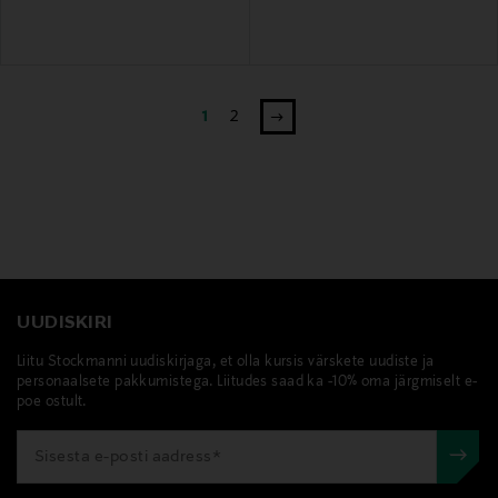
1
2
UUDISKIRI
Liitu Stockmanni uudiskirjaga, et olla kursis värskete uudiste ja
personaalsete pakkumistega. Liitudes saad ka -10% oma järgmiselt e-
poe ostult.