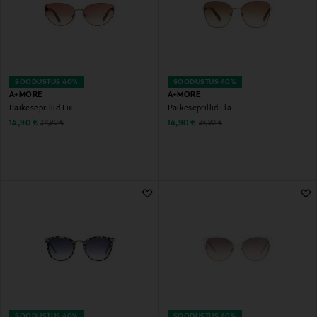
SOODUSTUS 40%
SOODUSTUS 40%
A+MORE
A+MORE
Päikeseprillid Fix
Päikeseprillid Fla
Discounted Price
Discounted Price
Original Price
Original Price
14,90 €
14,90 €
24,90 €
24,90 €
SOODUSTUS 40%
SOODUSTUS 40%