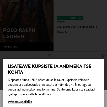
EELIS KUPONGIGA
IZIPIZI
SUN LetmeSee #D päikeseprillid
POLO RALPH
Original Price
46,90 €
LAUREN
OSTLEMA
LISATEAVE KÜPSISTE JA ANDMEKAITSE
KOHTA
Klõpsates "Luba kõik", nõustute sellega, et küpsiseid võib teie
seadmesse salvestada erinevatel eesmärkidel, nt. B. et tagada
veebisaidi nõuetekohane toimimine. Saate oma küpsiste seadeid
igal ajal muuta selle lehe allosas.
SOODUSTUS 40%
SOODUSTUS 30%
A+MORE
IZIPIZI
Stockmann pole Sinu riigis saadaval.
Privaatsuspoliitika
Päikeseprillid Fip
Päikeseprillid Sun C