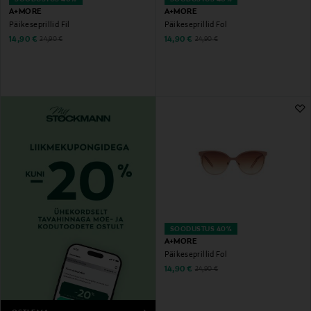
A+MORE
A+MORE
Päikeseprillid Fil
Päikeseprillid Fol
Discounted Price
Discounted Price
Original Price
Original Price
14,90 €
14,90 €
24,90 €
24,90 €
SOODUSTUS 40%
A+MORE
Päikeseprillid Fol
Discounted Price
Original Price
14,90 €
24,90 €