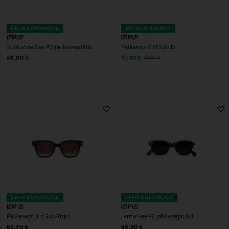
EELIS KUPONGIGA
SOODUSTUS 30%
IZIPIZI
IZIPIZI
Sun LetmeSee #D päikeseprillid
Päikeseprillid Sun D
Original Price
Discounted Price
Original Price
46,90 €
37,00 €
52,90 €
EELIS KUPONGIGA
EELIS KUPONGIGA
IZIPIZI
IZIPIZI
Päikeseprillid Sun Road
LetmeSee #C päikeseprillid
Original Price
Original Price
62,90 €
46,90 €