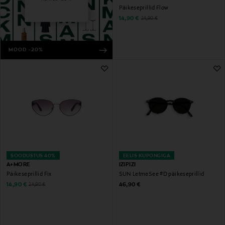
Päikeseprillid Flow
Discounted Price
Original Price
14,90 €
24,90 €
MOOD -20%
SOODUSTUS 40%
EELIS KUPONGIGA
A+MORE
IZIPIZI
Päikeseprillid Fix
SUN LetmeSee #D päikeseprillid
Discounted Price
Original Price
Original Price
14,90 €
46,90 €
24,90 €