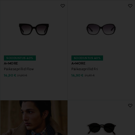
SOODUSTUS 40%
SOODUSTUS 40%
A+MORE
A+MORE
Päikeseprillid Flow
Päikeseprillid Fri
Discounted Price
Discounted Price
Original Price
Original Price
14,90 €
14,90 €
24,90 €
24,90 €