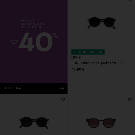
EELIS KUPONGIGA
IZIPIZI
SUN LetmeSee #D päikeseprillid
Original Price
46,90 €
OSTLEMA