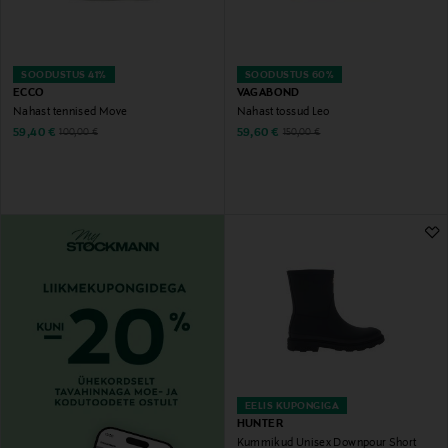
SOODUSTUS 41%
SOODUSTUS 60%
ECCO
VAGABOND
Nahast tennised Move
Nahast tossud Leo
Discounted Price
Discounted Price
Original Price
Original Price
59,40 €
59,60 €
100,00 €
150,00 €
EELIS KUPONGIGA
HUNTER
Kummikud Unisex Downpour Short