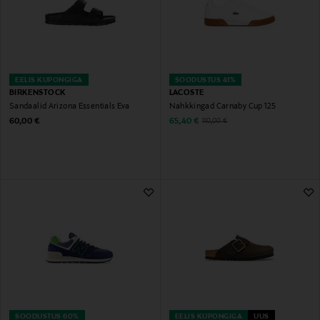
EELIS KUPONGIGA
SOODUSTUS 41%
BIRKENSTOCK
LACOSTE
Sandaalid Arizona Essentials Eva
Nahkkingad Carnaby Cup 125
Original Price
Discounted Price
Original Price
60,00 €
65,40 €
110,00 €
SOODUSTUS 60%
EELIS KUPONGIGA
UUS