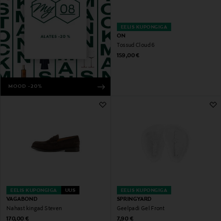
EELIS KUPONGIGA
ON
Tossud Cloud 6
Original Price
159,00 €
MOOD -20%
EELIS KUPONGIGA
UUS
EELIS KUPONGIGA
VAGABOND
SPRINGYARD
Nahast kingad Steven
Geelpadi Gel Front
Original Price
Original Price
170,00 €
7,90 €