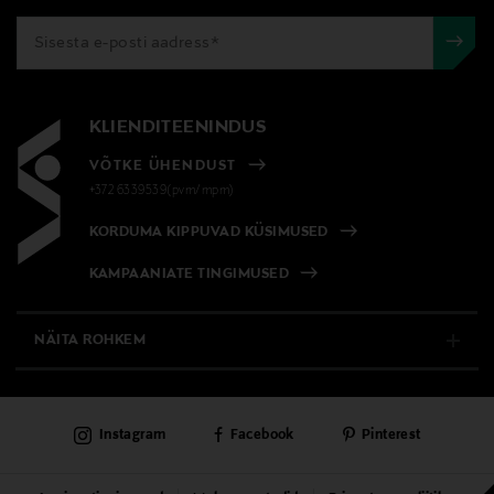
KLIENDITEENINDUS
VÕTKE ÜHENDUST
+372 6339539(pvm/mpm)
KORDUMA KIPPUVAD KÜSIMUSED
KAMPAANIATE TINGIMUSED
NÄITA ROHKEM
E-POOD
Instagram
Facebook
Pinterest
PÜSIKLIENDITEENINDUS
KAUBAMAJAD