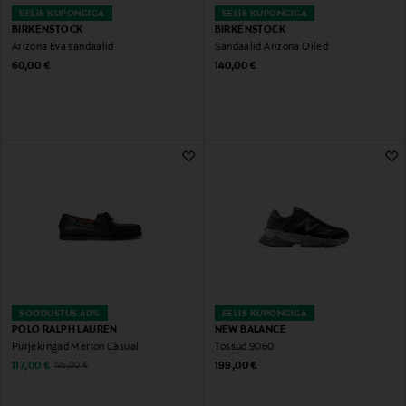
EELIS KUPONGIGA
EELIS KUPONGIGA
BIRKENSTOCK
BIRKENSTOCK
Arizona Eva sandaalid
Sandaalid Arizona Oiled
Original Price
Original Price
60,00 €
140,00 €
SOODUSTUS 40%
EELIS KUPONGIGA
POLO RALPH LAUREN
NEW BALANCE
Purjekingad Merton Casual
Tossud 9060
Discounted Price
Original Price
Original Price
117,00 €
199,00 €
195,00 €