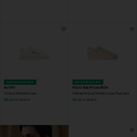
SOODUSTUS 60%
SOODUSTUS 41%
AUTRY
POLO RALPH LAUREN
Tossud Medalist Low
Nahast tossud Masters Low Top Lace
Discounted Price
Discounted Price
Original Price
Original Price
86,00 €
59,40 €
215,00 €
99,90 €