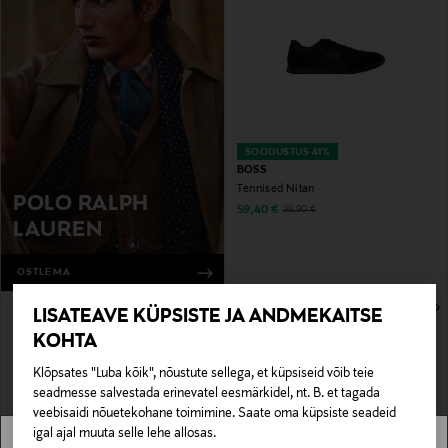
SOODUSTUS 41%
BOSS
Tennised Nitan
POLO RALPH
Discounted Price
Original Price
59,40 €
99,90 €
LAUREN
OSTLEMA
LISATEAVE KÜPSISTE JA ANDMEKAITSE
KOHTA
Klõpsates "Luba kõik", nõustute sellega, et küpsiseid võib teie
seadmesse salvestada erinevatel eesmärkidel, nt. B. et tagada
veebisaidi nõuetekohane toimimine. Saate oma küpsiste seadeid
igal ajal muuta selle lehe allosas.