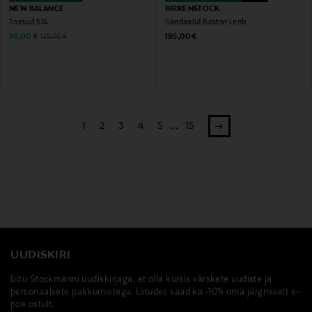
NEW BALANCE
BIRKENSTOCK
Tossud 574
Sandaalid Boston Lenb
Discounted Price
Original Price
Original Price
50,00 €
195,00 €
125,00 €
1
2
3
4
5
...
15
UUDISKIRI
Liitu Stockmanni uudiskirjaga, et olla kursis värskete uudiste ja
personaalsete pakkumistega. Liitudes saad ka -10% oma järgmiselt e-
poe ostult.