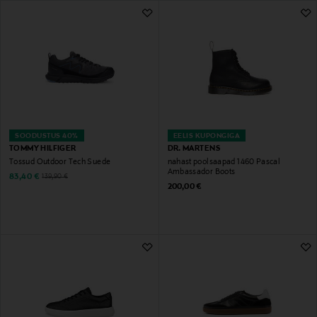
522 Tulemust
SOODUSTUS 40%
EELIS KUPONGIGA
TOMMY HILFIGER
DR. MARTENS
Tossud Outdoor Tech Suede
nahast poolsaapad 1460 Pascal
Ambassador Boots
Discounted Price
Original Price
83,40 €
139,90 €
Original Price
200,00 €