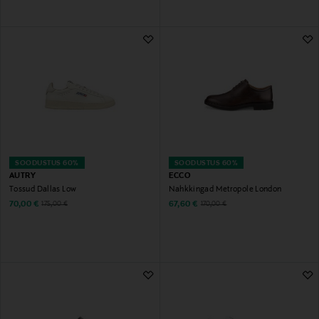
SOODUSTUS 60%
SOODUSTUS 60%
AUTRY
ECCO
Tossud Dallas Low
Nahkkingad Metropole London
Discounted Price
Discounted Price
Original Price
Original Price
70,00 €
67,60 €
175,00 €
170,00 €