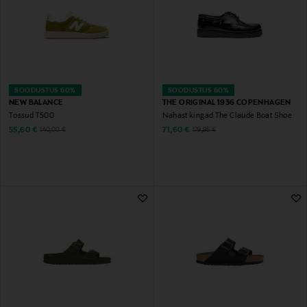
SOODUSTUS 60%
SOODUSTUS 60%
NEW BALANCE
THE ORIGINAL 1936 COPENHAGEN
Tossud T500
Nahast kingad The Claude Boat Shoe
Discounted Price
Discounted Price
Original Price
Original Price
55,60 €
71,60 €
140,00 €
179,95 €