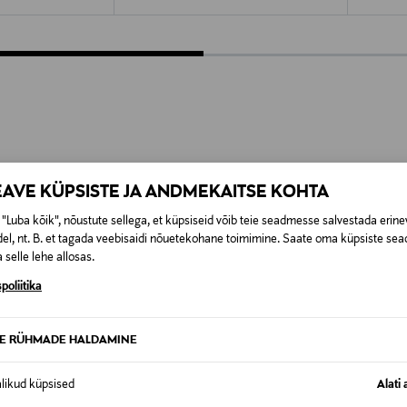
EAVE KÜPSISTE JA ANDMEKAITSE KOHTA
"Luba kõik", nõustute sellega, et küpsiseid võib teie seadmesse salvestada erine
el, nt. B. et tagada veebisaidi nõuetekohane toimimine. Saate oma küpsiste sead
 selle lehe allosas.
poliitika
TE RÜHMADE HALDAMINE
alikud küpsised
Alati 