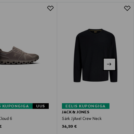
S KUPONGIGA
UUS
EELIS KUPONGIGA
JACK & JONES
Cloud 6
Särk JjAxel Crew Neck
 Price
Original Price
€
34,99 €