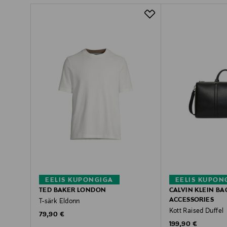
EELIS KUPONGIGA
EELIS KUPON
TED BAKER LONDON
CALVIN KLEIN BA
ACCESSORIES
T-särk Eldonn
Kott Raised Duffel
Original Price
79,90 €
Original Price
199,90 €