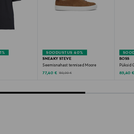
1%
SOODUSTUS 40%
SOO
SNEAKY STEVE
BOSS
Seemisnahast tennised Moore
Püksid 
Discounted Price
Discoun
ce
Original Price
77,40 €
89,40 
130,00 €