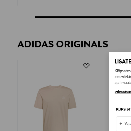
ADIDAS ORIGINALS
LISAT
Klõpsates 
eesmärkid
ajal muuta
Privaatsus
KÜPSIS
+
Vaj