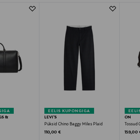
GIGA
EELIS KUPONGIGA
EELI
GS &
LEVI'S
ON
Püksid Chino Baggy Miles Plaid
Tossud 
Original Price
Original
110,00 €
159,00 