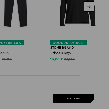
DUSTUS 40%
SOODUSTUS 40%
STONE ISLAND
Genius
Polosärk Logo
ted Price
Discounted Price
Original Price
Original Price
€
117,00 €
149,95 €
195,00 €
OSTLEMA