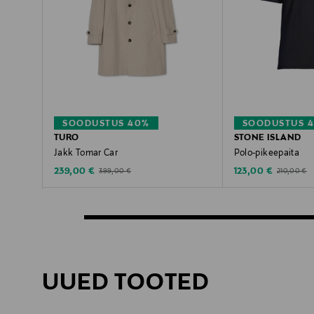
SOODUSTUS 40%
SOODUSTUS 4
TURO
STONE ISLAND
Jakk Tomar Car
Polo-pikeepaita
Discounted Price
Discounted Price
Original Price
Original Pri
239,00 €
123,00 €
399,00 €
210,00 €
UUED TOOTED