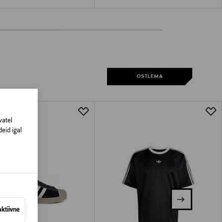
OSTLEMA
vatel
eid igal
aktiivne