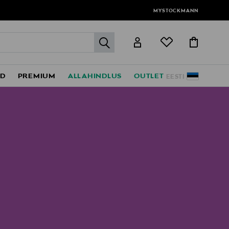
MYSTOCKMANN
label.header.go
ED
PREMIUM
ALLAHINDLUS
OUTLET
EESTI