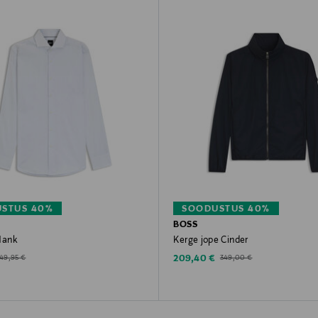
STUS 40%
SOODUSTUS 40%
BOSS
 Hank
Kerge jope Cinder
d Price
Discounted Price
riginal Price
Original Price
209,40 €
149,95 €
349,00 €