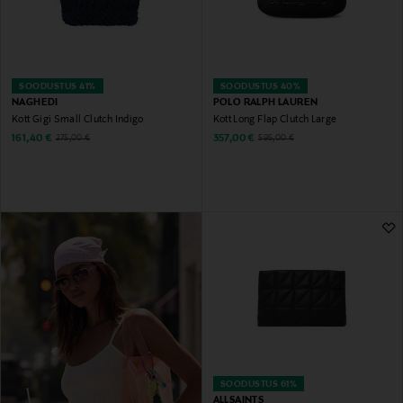
SOODUSTUS 41%
SOODUSTUS 40%
NAGHEDI
POLO RALPH LAUREN
Kott Gigi Small Clutch Indigo
Kott Long Flap Clutch Large
Discounted Price
Discounted Price
Original Price
Original Price
161,40 €
357,00 €
275,00 €
595,00 €
SOODUSTUS 61%
ALLSAINTS