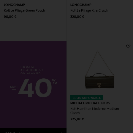
LONGCHAMP
LONGCHAMP
Kott Le Pliage Green Pouch
Kott Le Pliage Xtra Clutch
Original Price
Original Price
90,00 €
320,00 €
EELIS KUPONGIGA
MICHAEL MICHAEL KORS
Kott Hamilton Moderne Medium
Clutch
Original Price
225,00 €