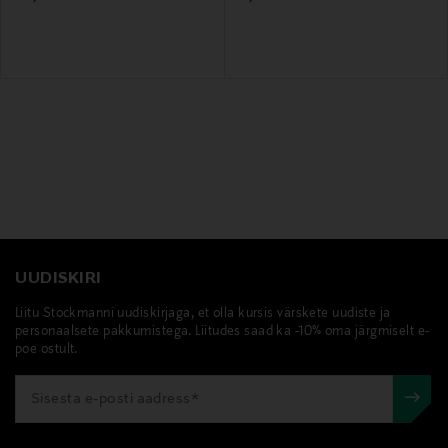
UUDISKIRI
Liitu Stockmanni uudiskirjaga, et olla kursis värskete uudiste ja
personaalsete pakkumistega. Liitudes saad ka -10% oma järgmiselt e-
poe ostult.