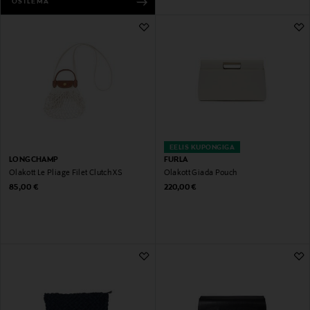
OSTLEMA
EELIS KUPONGIGA
LONGCHAMP
FURLA
Õlakott Le Pliage Filet Clutch XS
Õlakott Giada Pouch
Original Price
Original Price
85,00 €
220,00 €