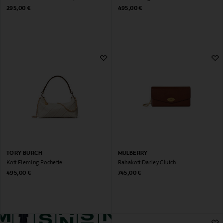
Original Price
Original Price
295,00 €
495,00 €
TORY BURCH
MULBERRY
Kott Fleming Pochette
Rahakott Darley Clutch
Original Price
Original Price
495,00 €
745,00 €