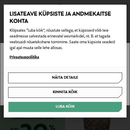
LISATEAVE KÜPSISTE JA ANDMEKAITSE
KOHTA
Klõpsates "Luba kõik", nõustute sellega, et küpsiseid võib teie
seadmesse salvestada erinevatel eesmärkidel, nt. B. et tagada
veebisaidi nõuetekohane toimimine. Saate oma küpsiste seadeid
igal ajal muuta selle lehe allosas.
EELIS KUPONGIGA
Stockmann pole Sinu riigis saadaval.
Privaatsuspoliitika
TORY BURCH
FLATTERED
Seemisnahast kott Fleming Pochette
Nahast käekott Clay Clutch
Sinu riiki ei ole kohaletoimetamine saadaval.
Original Price
Original Price
495,00 €
295,00 €
NÄITA DETAILE
SAAN ARU
KINNITA KÕIK
LUBA KÕIK