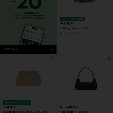
SOODUSTUS 41%
NAGHEDI
Kott Gigi Small Clutch
Discounted Price
Original Price
161,40 €
275,00 €
OSTLEMA
EELIS KUPONGIGA
FLATTERED
TORY BURCH
Seemisnahast käekott Clay Clutch
Kott Fleming Pochette