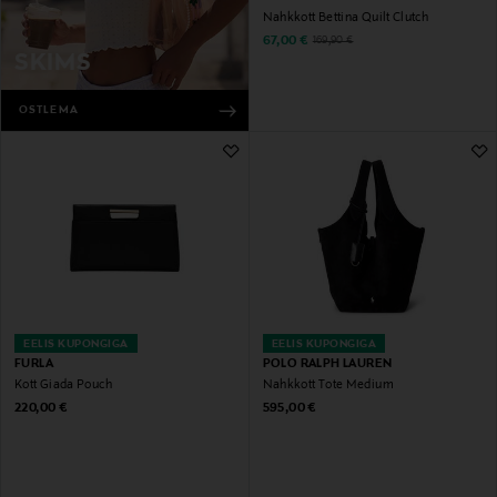
Nahkkott Bettina Quilt Clutch
Discounted Price
Original Price
67,00 €
169,90 €
SKIMS
OSTLEMA
EELIS KUPONGIGA
EELIS KUPONGIGA
FURLA
POLO RALPH LAUREN
Kott Giada Pouch
Nahkkott Tote Medium
Original Price
Original Price
220,00 €
595,00 €