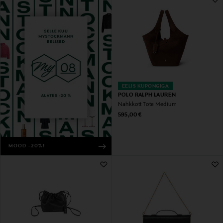
EELIS KUPONGIGA
POLO RALPH LAUREN
Nahkkott Tote Medium
Original Price
595,00 €
MOOD -20%!