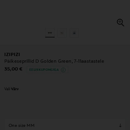
IZIPIZI
Päikeseprillid D Golden Green, 7-11aastastele
Original Price
35,00 €
EELIS KUPONGIGA
Vali
Värv
null
null