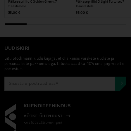
Päikeseprillid C Golden Green, 7-
Päikeseprillid D Light Tortoise, 7-
11aastastele
11aastastele
Original Price
Original Price
35,00 €
35,00 €
UUDISKIRI
Liitu Stockmanni uudiskirjaga, et olla kursis värskete uudiste ja
personaalsete pakkumistega. Liitudes saad ka -10% oma järgmiselt e-
poe ostult.
KLIENDITEENINDUS
VÕTKE ÜHENDUST
+372 6339539(pvm/mpm)