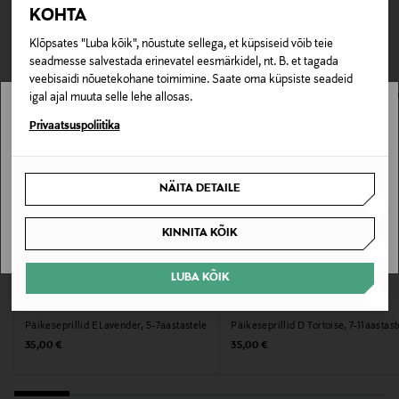
TEISED KLIENDID
Tarnimine pakiautomaati või postkontorisse
KOHTA
0,00 € – 4,90 €
Tootenumber
VAATASID KA
Klõpsates "Luba kõik", nõustute sellega, et küpsiseid võib teie
178296663
seadmesse salvestada erinevatel eesmärkidel, nt. B. et tagada
veebisaidi nõuetekohane toimimine. Saate oma küpsiste seadeid
Materjal
igal ajal muuta selle lehe allosas.
Stockmann pole Sinu riigis saadaval.
Polüamiid
Privaatsuspoliitika
Sinu riiki ei ole kohaletoimetamine saadaval.
Värv
NÄITA DETAILE
GOLDEN GREEN
SAAN ARU
KINNITA KÕIK
Suurus
One size MM
LUBA KÕIK
EELIS KUPONGIGA
EELIS KUPONGIGA
IZIPIZI
IZIPIZI
Tootjamaa
Päikeseprillid E Lavender, 5-7aastastele
Päikeseprillid D Tortoise, 7-11aastast
HIINA
Original Price
Original Price
35,00 €
35,00 €
Valmistaja tootenumber