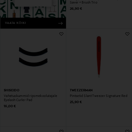
Saver + Brush Trio
Original Price
26,90 €
VAATA KÕIKI
SHISEIDO
TWEEZERMAN
Vahetuskummid ripsmekoolutajale
Pintsetid Slant Tweezer Signature Red
Eyelash Curler Pad
Original Price
25,90 €
Original Price
16,00 €