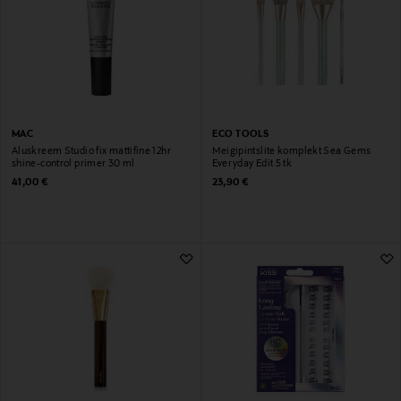
MAC
ECO TOOLS
Aluskreem Studio fix mattifine 12hr
Meigipintslite komplekt Sea Gems
shine-control primer 30 ml
Everyday Edit 5 tk
Original Price
Original Price
41,00 €
23,90 €