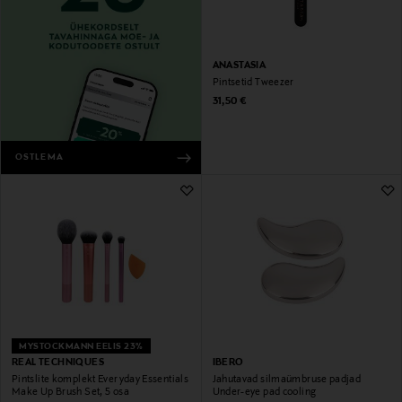
ANASTASIA
Pintsetid Tweezer
Original Price
31,50 €
OSTLEMA
MYSTOCKMANN EELIS 23%
REAL TECHNIQUES
IBERO
Pintslite komplekt Everyday Essentials
Jahutavad silmaümbruse padjad
Make Up Brush Set, 5 osa
Under-eye pad cooling