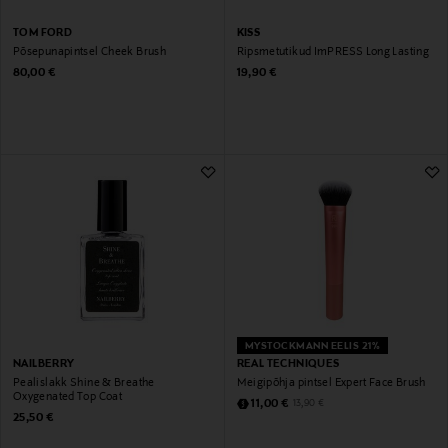
TOM FORD
KISS
Põsepunapintsel Cheek Brush
Ripsmetutikud ImPRESS Long Lasting
Original Price
Original Price
80,00 €
19,90 €
MYSTOCKMANN EELIS 21%
NAILBERRY
REAL TECHNIQUES
Pealislakk Shine & Breathe
Meigipõhja pintsel Expert Face Brush
Oxygenated Top Coat
Discounted Price
Original Price
11,00 €
13,90 €
Original Price
25,50 €