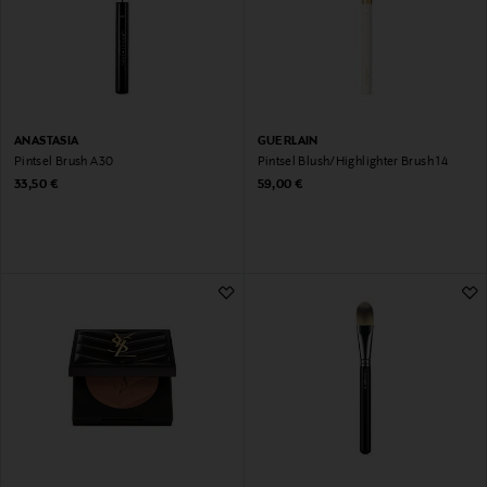
ANASTASIA
GUERLAIN
Pintsel Brush A30
Pintsel Blush/Highlighter Brush 14
Original Price
Original Price
33,50 €
59,00 €