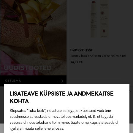
EMBRYOLISSE
Tooniv huulepalsam Color Balm 3 In1
Original Price
24,00 €
UUDISTOOTED
OSTLEMA
LISATEAVE KÜPSISTE JA ANDMEKAITSE
KOHTA
Klõpsates "Luba kõik", nõustute sellega, et küpsiseid võib teie
seadmesse salvestada erinevatel eesmärkidel, nt. B. et tagada
veebisaidi nõuetekohane toimimine. Saate oma küpsiste seadeid
igal ajal muuta selle lehe allosas.