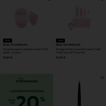
UUS
UUS
REAL TECHNIQUES
REAL TECHNIQUES
Meigikäsnade komplekt Sweet Tooth
Meigipintslite komplekt Sweet Tooth
Batter Up Base
Treat Yourself Travel Kit
Original Price
Original Price
10,90 €
16,90 €