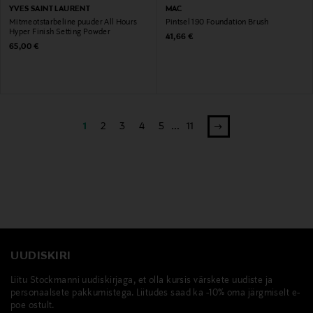
YVES SAINT LAURENT
MAC
Mitmeotstarbeline puuder All Hours
Pintsel 190 Foundation Brush
Hyper Finish Setting Powder
Original Price
41,66 €
Original Price
65,00 €
1
2
3
4
5
...
11
UUDISKIRI
Liitu Stockmanni uudiskirjaga, et olla kursis värskete uudiste ja
personaalsete pakkumistega. Liitudes saad ka -10% oma järgmiselt e-
poe ostult.