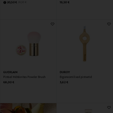
Discounted Price
Original Price
Original Price
20,50 €
19,50 €
26,50 €
GUERLAIN
DUROY
Pintsel Météorites Powder Brush
Ergonoomilised pintsetid
Original Price
Original Price
68,00 €
3,62 €