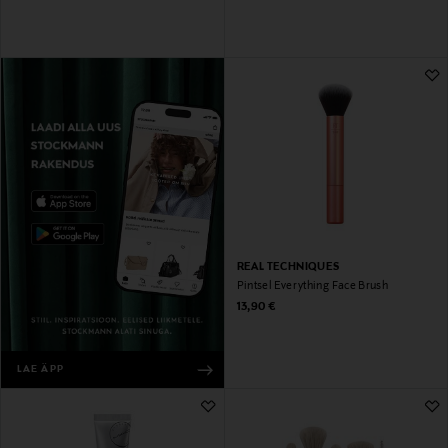
REAL TECHNIQUES
Pintsel Everything Face Brush
Original Price
13,90 €
LAE ÄPP