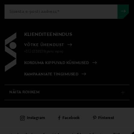
KLIENDITEENINDUS
VÕTKE ÜHENDUST
+372 6339539(pvm/mpm)
KORDUMA KIPPUVAD KÜSIMUSED
KAMPAANIATE TINGIMUSED
NÄITA ROHKEM
E-POOD
Instagram
Facebook
Pinterest
PÜSIKLIENDITEENINDUS
KAUBAMAJAD