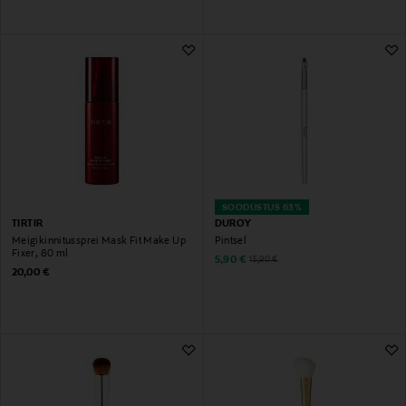
SOODUSTUS 63%
TIRTIR
DUROY
Meigikinnitussprei Mask Fit Make Up
Pintsel
Fixer, 80 ml
Discounted Price
Original Price
5,90 €
15,90 €
Original Price
20,00 €