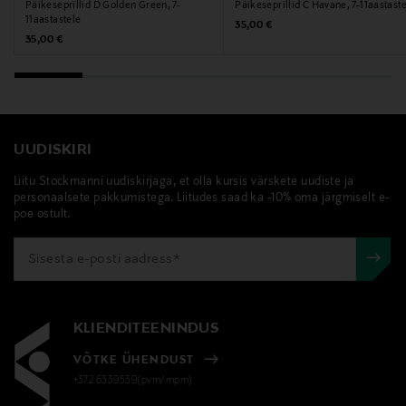
Päikeseprillid D Golden Green, 7-
Päikeseprillid C Havane, 7-11aastast
11aastastele
Original Price
35,00 €
Original Price
35,00 €
UUDISKIRI
Liitu Stockmanni uudiskirjaga, et olla kursis värskete uudiste ja
personaalsete pakkumistega. Liitudes saad ka -10% oma järgmiselt e-
poe ostult.
KLIENDITEENINDUS
VÕTKE ÜHENDUST
+372 6339539(pvm/mpm)