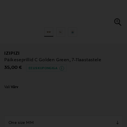
IZIPIZI
Päikeseprillid C Golden Green, 7-11aastastele
Original Price
35,00 €
EELIS KUPONGIGA
Vali
Värv
null
null