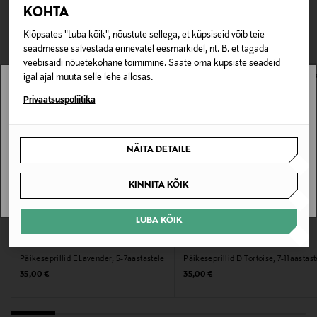
TEISED KLIENDID
Tarnimine pakiautomaati või postkontorisse
KOHTA
0,00 € – 4,90 €
VAATASID KA
Tootenumber
Klõpsates "Luba kõik", nõustute sellega, et küpsiseid võib teie
seadmesse salvestada erinevatel eesmärkidel, nt. B. et tagada
178296588
veebisaidi nõuetekohane toimimine. Saate oma küpsiste seadeid
igal ajal muuta selle lehe allosas.
Materjal
Stockmann pole Sinu riigis saadaval.
Privaatsuspoliitika
Polüamiid
Sinu riiki ei ole kohaletoimetamine saadaval.
NÄITA DETAILE
Värv
SAAN ARU
GOLDEN GREEN
KINNITA KÕIK
Suurus
LUBA KÕIK
EELIS KUPONGIGA
EELIS KUPONGIGA
One size MM
IZIPIZI
IZIPIZI
Päikeseprillid E Lavender, 5-7aastastele
Päikeseprillid D Tortoise, 7-11aastast
Tootjamaa
Original Price
Original Price
35,00 €
35,00 €
HIINA