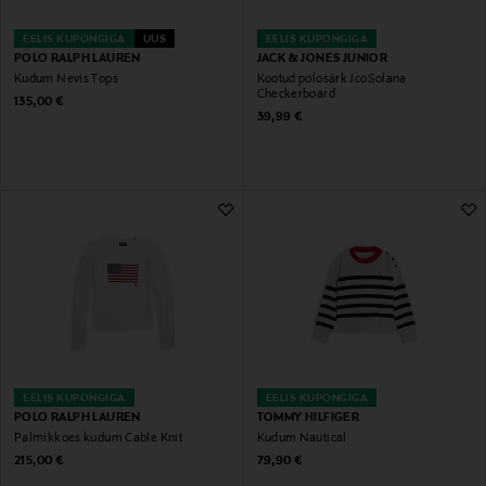
EELIS KUPONGIGA
UUS
EELIS KUPONGIGA
POLO RALPH LAUREN
JACK & JONES JUNIOR
Kudum Nevis Tops
Kootud polosärk JcoSolana
Checkerboard
Original Price
135,00 €
Original Price
39,99 €
EELIS KUPONGIGA
EELIS KUPONGIGA
POLO RALPH LAUREN
TOMMY HILFIGER
Palmikkoes kudum Cable Knit
Kudum Nautical
Original Price
Original Price
215,00 €
79,90 €