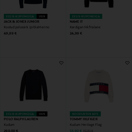
EELIS KUPONGIGA
UUS
EELIS KUPONGIGA
JACK & JONES JUNIOR
NAME IT
Kootud polosärk JprblaMerino
Kardigan NkfValane
Original Price
Original Price
49,99 €
24,99 €
EELIS KUPONGIGA
UUS
SOODUSTUS 40%
POLO RALPH LAUREN
TOMMY HILFIGER
Kudum
Kudum Heritage Flag
Original Price
Discounted Price
Original Price
260,00 €
53,90 €
89,90 €