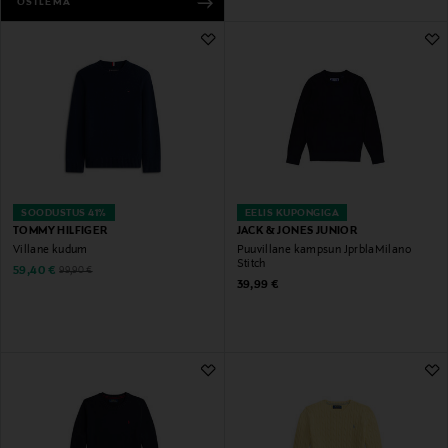
OSTLEMA
SOODUSTUS 41%
EELIS KUPONGIGA
TOMMY HILFIGER
JACK & JONES JUNIOR
Villane kudum
Puuvillane kampsun JprblaMilano
Stitch
Discounted Price
Original Price
59,40 €
99,90 €
Original Price
39,99 €