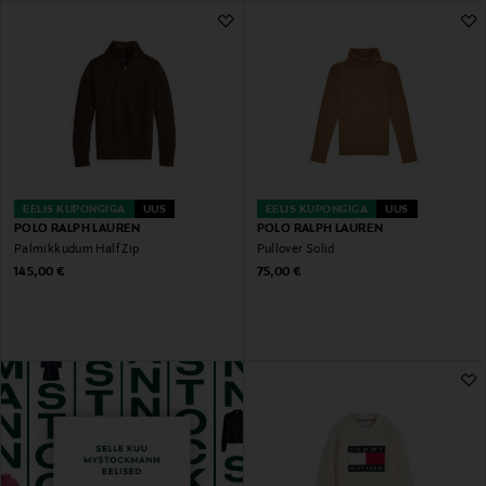
EELIS KUPONGIGA
UUS
EELIS KUPONGIGA
UUS
POLO RALPH LAUREN
POLO RALPH LAUREN
Palmikkudum Half Zip
Pullover Solid
Original Price
Original Price
145,00 €
75,00 €