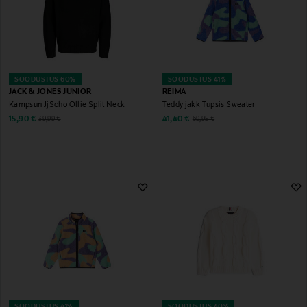
SOODUSTUS 60%
SOODUSTUS 41%
JACK & JONES JUNIOR
REIMA
Kampsun JjSoho Ollie Split Neck
Teddy jakk Tupsis Sweater
Discounted Price
Discounted Price
Original Price
Original Price
15,90 €
41,40 €
39,99 €
69,95 €
SOODUSTUS 41%
SOODUSTUS 40%