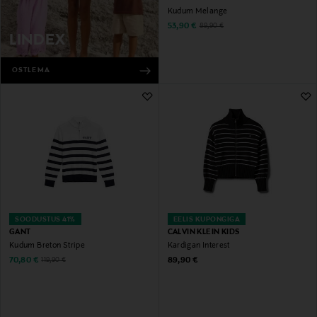
Kudum Melange
Discounted Price
Original Price
53,90 €
89,90 €
LINDEX
OSTLEMA
SOODUSTUS 41%
EELIS KUPONGIGA
GANT
CALVIN KLEIN KIDS
Kudum Breton Stripe
Kardigan Interest
Discounted Price
Original Price
Original Price
70,80 €
89,90 €
119,90 €