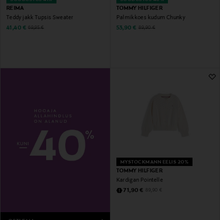
REIMA
TOMMY HILFIGER
Teddy jakk Tupsis Sweater
Palmikkoes kudum Chunky
Discounted Price
Discounted Price
Original Price
Original Price
41,40 €
53,90 €
69,95 €
89,90 €
MYSTOCKMANN EELIS 20%
TOMMY HILFIGER
Kardigan Pointelle
Discounted Price
Original Price
71,90 €
89,90 €