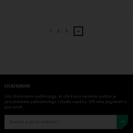
1
2
3
UUDISKIRI
Liitu Stockmanni uudiskirjaga, et olla kursis värskete uudiste ja
personaalsete pakkumistega. Liitudes saad ka -10% oma järgmiselt e-
poe ostult.