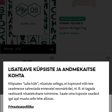
SOODUSTUS 40%
TOMMY HILFIGER
Kudum Heritage Flag
Discounted Price
Original Price
53,90 €
89,90 €
MOOD -20%
LISATEAVE KÜPSISTE JA ANDMEKAITSE
KOHTA
Klõpsates "Luba kõik", nõustute sellega, et küpsiseid võib teie
seadmesse salvestada erinevatel eesmärkidel, nt. B. et tagada
veebisaidi nõuetekohane toimimine. Saate oma küpsiste seadeid
igal ajal muuta selle lehe allosas.
SOODUSTUS 60%
EELIS KUPONGIGA
GANT
MAYORAL
Stockmann pole Sinu riigis saadaval.
Privaatsuspoliitika
Kootud kleit Stretch Cotton
Kampsun Basic Cotton