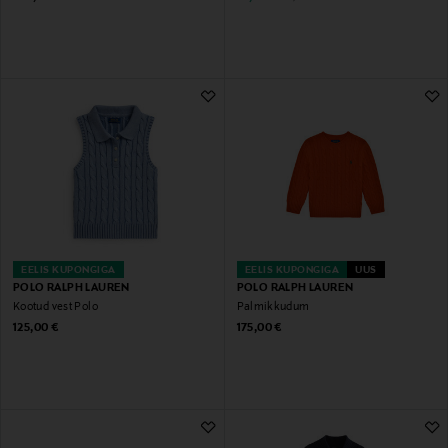
EELIS KUPONGIGA
EELIS KUPONGIGA
UUS
POLO RALPH LAUREN
POLO RALPH LAUREN
Kootud vest Polo
Palmikkudum
Original Price
Original Price
125,00 €
175,00 €