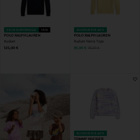
EELIS KUPONGIGA
UUS
SOODUSTUS 40%
POLO RALPH LAUREN
POLO RALPH LAUREN
Kudum
Kudum Nevis Tops
Original Price
Discounted Price
Original Price
125,00 €
81,00 €
135,00 €
SOODUSTUS 40%
TOMMY HILFIGER