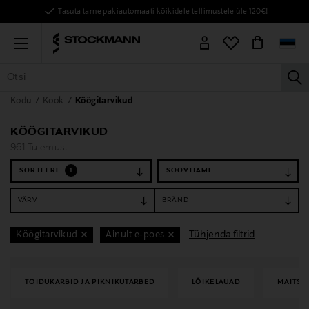
Tasuta tarne pakiautomaati kõikidele tellimustele üle 120€!
Menu
la
Kodu
Köök
Köögitarvikud
KÕIK TOOTED
NAISED
MEHED
LAPSED
KODU
KOSMEE
KÖÖGITARVIKUD
961 Tulemust
SORTEERI
1
VÄRV
BRÄND
Tühjenda filtrid
Köögitarvikud
Ainult e-poes
TOIDUKARBID JA PIKNIKUTARBED
LÕIKELAUAD
MAITSE