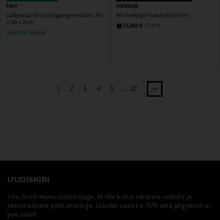
HAY
FISKARS
Lõikelaud Slice Chopping Medium, 30
Riiv karbiga Functional Form
× 20 × 2 cm
Discounted Price
Original Price
15,90 €
20,99 €
Discounted Price
Original Price
20,90 €
30,00 €
1
2
3
4
5
...
27
UUDISKIRI
Liitu Stockmanni uudiskirjaga, et olla kursis värskete uudiste ja
personaalsete pakkumistega. Liitudes saad ka -10% oma järgmiselt e-
poe ostult.