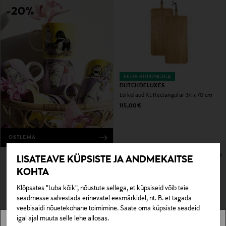
-20%
EELIS KUPONGIGA
DUTCHDELUXES
Lõikelaud XL Rectangular 34 x 70 cm
Original Price
115,00 €
OSTLEMA
LISATEAVE KÜPSISTE JA ANDMEKAITSE
KOHTA
Klõpsates "Luba kõik", nõustute sellega, et küpsiseid võib teie
seadmesse salvestada erinevatel eesmärkidel, nt. B. et tagada
veebisaidi nõuetekohane toimimine. Saate oma küpsiste seadeid
igal ajal muuta selle lehe allosas.