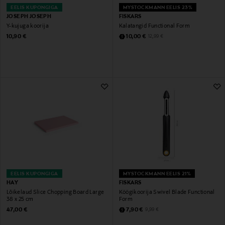
EELIS KUPONGIGA
MYSTOCKMANN EELIS 23%
JOSEPH JOSEPH
FISKARS
Y-kujuga koorija
Kalatangid Functional Form
Original Price
Discounted Price
Original Price
10,90 €
10,00 €
12,99 €
EELIS KUPONGIGA
MYSTOCKMANN EELIS 21%
HAY
FISKARS
Lõikelaud Slice Chopping Board Large
Köögikoorija Swivel Blade Functional
38 x 25 cm
Form
Original Price
Discounted Price
Original Price
47,00 €
7,90 €
9,99 €