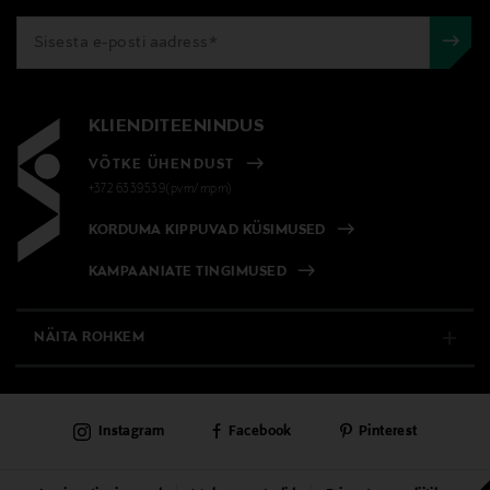
KLIENDITEENINDUS
VÕTKE ÜHENDUST
+372 6339539(pvm/mpm)
KORDUMA KIPPUVAD KÜSIMUSED
KAMPAANIATE TINGIMUSED
NÄITA ROHKEM
E-POOD
Instagram
Facebook
Pinterest
PÜSIKLIENDITEENINDUS
KAUBAMAJAD