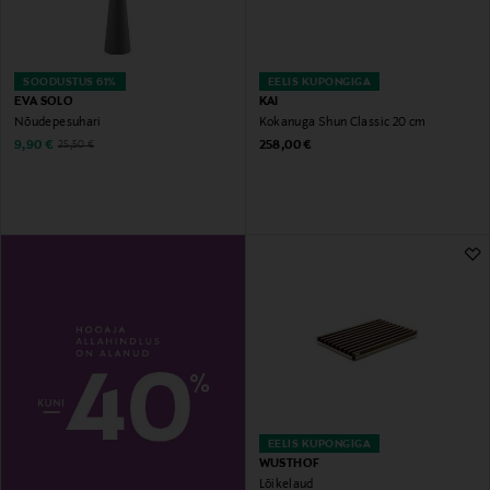
SOODUSTUS 61%
EELIS KUPONGIGA
EVA SOLO
KAI
Nõudepesuhari
Kokanuga Shun Classic 20 cm
Discounted Price
Original Price
Original Price
9,90 €
258,00 €
25,50 €
EELIS KUPONGIGA
WUSTHOF
Lõikelaud