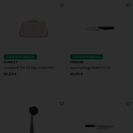
961 Tulemust
EELIS KUPONGIGA
EELIS KUPONGIGA
STANLEY
FISKARS
Lõunakott The All Day Arista Mini
Juurviljanuga Taiten 10 cm
Original Price
Original Price
59,90 €
95,99 €