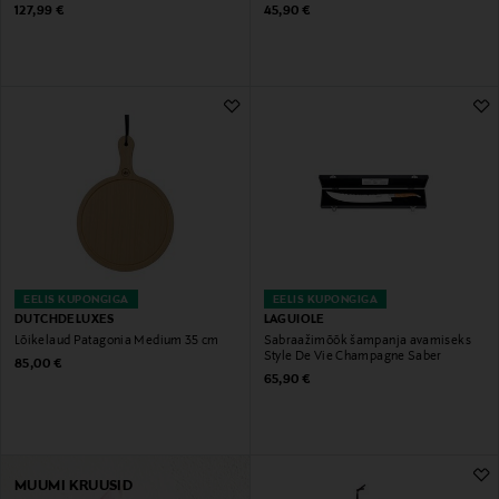
Original Price
Original Price
127,99 €
45,90 €
EELIS KUPONGIGA
EELIS KUPONGIGA
DUTCHDELUXES
LAGUIOLE
Lõikelaud Patagonia Medium 35 cm
Sabraažimõõk šampanja avamiseks
Style De Vie Champagne Saber
Original Price
85,00 €
Original Price
65,90 €
MUUMI KRUUSID