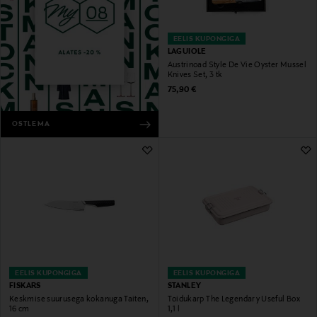
EELIS KUPONGIGA
LAGUIOLE
Austrinoad Style De Vie Oyster Mussel
Knives Set, 3 tk
Original Price
75,90 €
OSTLEMA
EELIS KUPONGIGA
EELIS KUPONGIGA
FISKARS
STANLEY
Keskmise suurusega kokanuga Taiten,
Toidukarp The Legendary Useful Box
16 cm
1,1 l