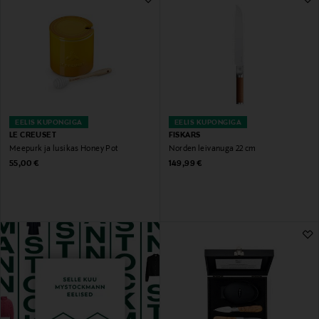
EELIS KUPONGIGA
EELIS KUPONGIGA
LE CREUSET
FISKARS
Meepurk ja lusikas Honey Pot
Norden leivanuga 22 cm
Original Price
Original Price
55,00 €
149,99 €