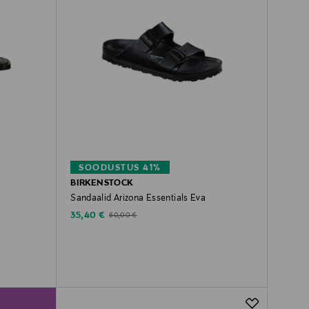
SOODUSTUS 41%
BIRKENSTOCK
Sandaalid Arizona Essentials Eva
Discounted Price
Original Price
35,40 €
60,00 €