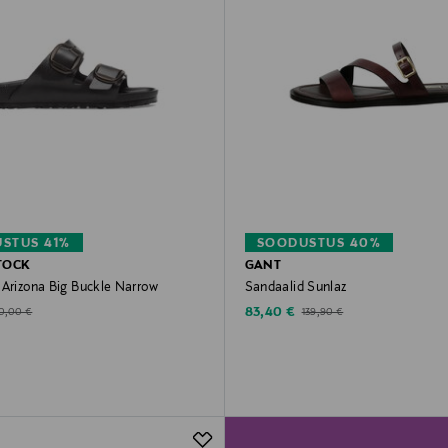
STUS 41%
SOODUSTUS 40%
TOCK
GANT
 Arizona Big Buckle Narrow
Sandaalid Sunlaz
d Price
Discounted Price
riginal Price
Original Price
83,40 €
0,00 €
139,90 €