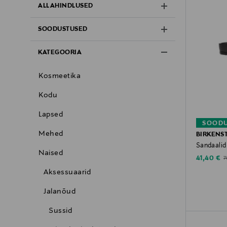
ALLAHINDLUSED
SOODUSTUSED
KATEGOORIA
Kosmeetika
Kodu
Lapsed
SOODU
Mehed
BIRKENS
Sandaalid
Naised
Discounte
O
41,40 €
7
Aksessuaarid
Jalanõud
Sussid