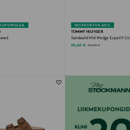
 KUPONGIGA
SOODUSTUS 40%
S
TOMMY HILFIGER
pered
Sandaalid Mid Wedge Espad X Cr
rice
Discounted Price
Original Price
65,40 €
109,90 €