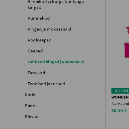
Rihmikud ja kõrge kontsaga
kingad
Kummikud
Kingad ja mokassiinid
Poolsaapad
Saapad
Lahtised kingad ja sandaalid
Tarvikud
Tennised ja tossud
SOODU
Kotid
WONDER
Nahksanda
Sport
Discounte
66,00 €
Rõivad