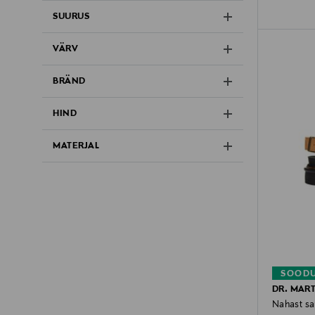
SUURUS
VÄRV
BRÄND
HIND
MATERJAL
SOODU
DR. MAR
Nahast san