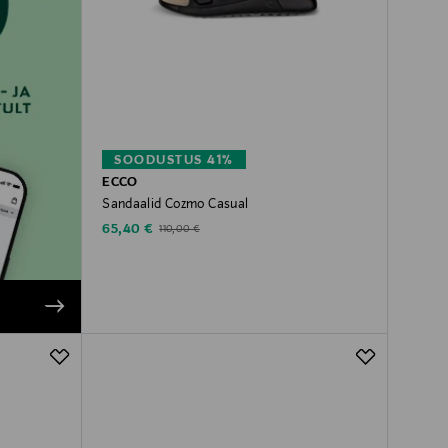
SOODUSTUS 41%
ECCO
Sandaalid Cozmo Casual
Discounted Price
Original Price
65,40 €
110,00 €