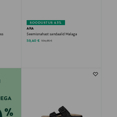
SOODUSTUS 43%
ARA
oss
Seemisnahast sandaalid Malaga
Discounted Price
Original Price
59,40 €
104,95 €