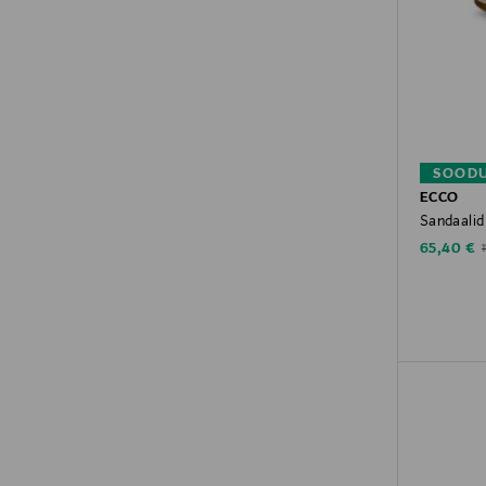
SOODU
ECCO
Sandaalid
Discounte
O
65,40 €