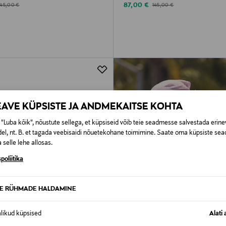
d Price
Discounted Price
riginal Price
Original Price
87,00 €
145,00 €
145,00 €
EAVE KÜPSISTE JA ANDMEKAITSE KOHTA
"Luba kõik", nõustute sellega, et küpsiseid võib teie seadmesse salvestada erine
el, nt. B. et tagada veebisaidi nõuetekohane toimimine. Saate oma küpsiste sead
 selle lehe allosas.
poliitika
TE RÜHMADE HALDAMINE
alikud küpsised
Alati 