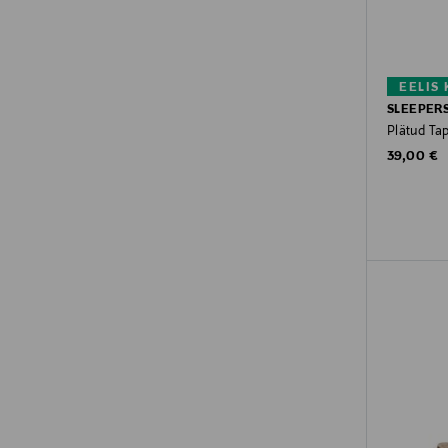
EELIS
SLEEPER
Plätud Ta
Original P
39,00 €