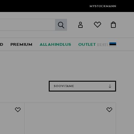
MYSTOCKMANN
label.header.go
ED
PREMIUM
ALLAHINDLUS
OUTLET
EESTI
SOOVITAME