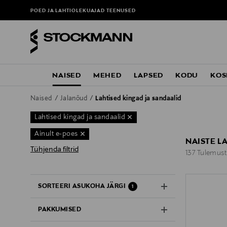
POED JA LAHTIOLEKUAJAD
TEENUSED
NAISED
MEHED
LAPSED
KODU
KOS
Naised
Jalanõud
Lahtised kingad ja sandaalid
Lahtised kingad ja sandaalid
Ainult e-poes
NAISTE L
Tühjenda filtrid
137 Tulemust
137 Tulemus
SORTEERI ASUKOHA JÄRGI
1
PAKKUMISED