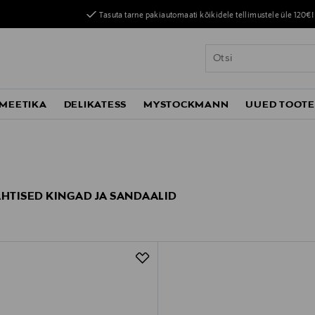
Tasuta tarne pakiautomaati kõikidele tellimustele üle 120€!
MEETIKA
DELIKATESS
MYSTOCKMANN
UUED TOOT
AHTISED KINGAD JA SANDAALID
t