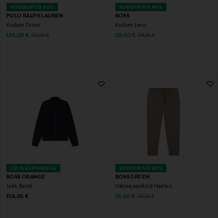
SOODUSTUS 40%
SOODUSTUS 60%
POLO RALPH LAUREN
BOSS
Kudum Driver
Kudum Leno
Discounted Price
Discounted Price
Original Price
Original Price
129,00 €
59,60 €
215,00 €
149,95 €
EELIS KUPONGIGA
SOODUSTUS 60%
BOSS ORANGE
BOSS GREEN
Jakk Bend
Vabaajapüksid Hadiko
Original Price
Discounted Price
Original Price
159,95 €
55,60 €
139,95 €