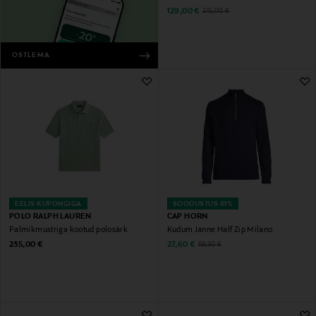
Discounted Price
Original Price
129,00 €
215,00 €
OSTLEMA
EELIS KUPONGIGA
SOODUSTUS 61%
POLO RALPH LAUREN
CAP HORN
Palmikmustriga kootud polosärk
Kudum Janne Half Zip Milano
Original Price
Discounted Price
Original Price
235,00 €
27,60 €
69,90 €