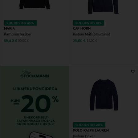
SOODUSTUS 40%
SOODUSTUS 61%
MAKIA
CAP HORN
Kampsun Gaston
Kudum Mats Structured
Discounted Price
Discounted Price
Original Price
Original Price
59,40 €
23,60 €
99,00 €
59,90 €
SOODUSTUS 40%
POLO RALPH LAUREN
Kudum Driver