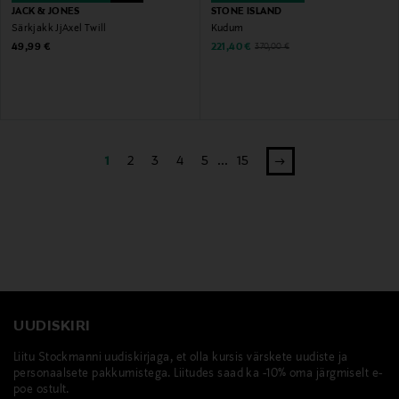
JACK & JONES
STONE ISLAND
Särkjakk JjAxel Twill
Kudum
Original Price
Discounted Price
Original Price
49,99 €
221,40 €
370,00 €
1
2
3
4
5
...
15
UUDISKIRI
Liitu Stockmanni uudiskirjaga, et olla kursis värskete uudiste ja
personaalsete pakkumistega. Liitudes saad ka -10% oma järgmiselt e-
poe ostult.