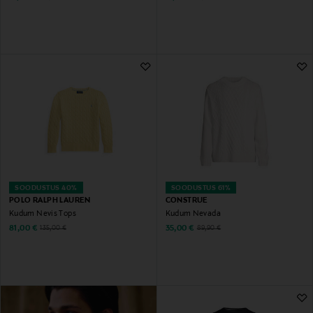
SOODUSTUS 40%
SOODUSTUS 61%
POLO RALPH LAUREN
CONSTRUE
Kudum Nevis Tops
Kudum Nevada
Discounted Price
Discounted Price
Original Price
Original Price
81,00 €
35,00 €
135,00 €
89,90 €