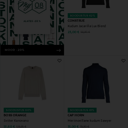
SOODUSTUS 62%
CONSTRUE
Kudum Jacarilla Lux Blend
Discounted Price
Original Price
23,00 €
59,90 €
MOOD -20%
SOODUSTUS 60%
SOODUSTUS 61%
BOSS ORANGE
CAP HORN
Sviiter Kanovano
Meriinovillane kudum Sawyer
Discounted Price
Discounted Price
Original Price
Original Price
51,60 €
31,00 €
129,95 €
79,90 €