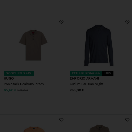
SOODUSTUS 41%
EELIS KUPONGIGA
UUS
HUGO
EMPORIO ARMANI
Poolosärk Deabono Jersey
Kudum Parisian Night
Discounted Price
Original Price
Original Price
65,40 €
285,00 €
109,95 €