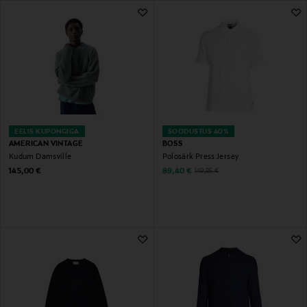
510 Tulemust
EELIS KUPONGIGA
SOODUSTUS 40%
AMERICAN VINTAGE
BOSS
Kudum Damsville
Polosärk Press Jersey
Original Price
Discounted Price
Original Price
145,00 €
89,40 €
149,95 €