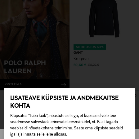
SOODUSTUS 60%
GANT
Kampsun
POLO RALPH
Discounted Price
Original Price
59,60 €
149,90 €
LAUREN
OSTLEMA
LISATEAVE KÜPSISTE JA ANDMEKAITSE
KOHTA
Klõpsates "Luba kõik", nõustute sellega, et küpsiseid võib teie
seadmesse salvestada erinevatel eesmärkidel, nt. B. et tagada
veebisaidi nõuetekohane toimimine. Saate oma küpsiste seadeid
igal ajal muuta selle lehe allosas.