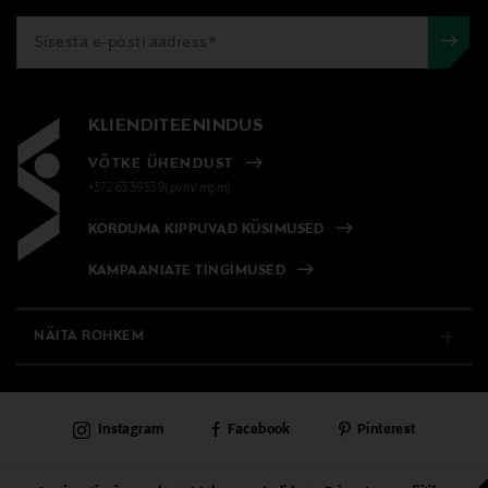
KLIENDITEENINDUS
VÕTKE ÜHENDUST
+372 6339539(pvm/mpm)
KORDUMA KIPPUVAD KÜSIMUSED
KAMPAANIATE TINGIMUSED
NÄITA ROHKEM
E-POOD
Instagram
Facebook
Pinterest
PÜSIKLIENDITEENINDUS
KAUBAMAJAD