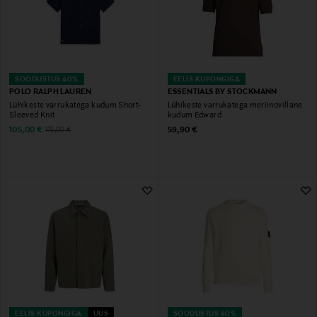
SOODUSTUS 40%
EELIS KUPONGIGA
POLO RALPH LAUREN
ESSENTIALS BY STOCKMANN
Lühikeste varrukatega kudum Short-
Lühikeste varrukatega meriinovillane
Sleeved Knit
kudum Edward
Discounted Price
Original Price
Original Price
105,00 €
59,90 €
175,00 €
EELIS KUPONGIGA
UUS
SOODUSTUS 40%