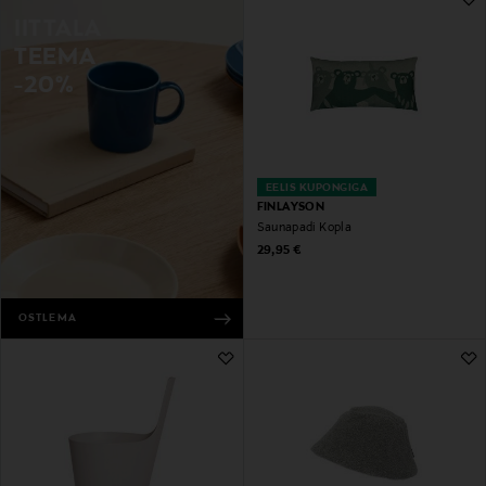
IITTALA
TEEMA
-20%
EELIS KUPONGIGA
FINLAYSON
Saunapadi Kopla
Original Price
29,95 €
OSTLEMA