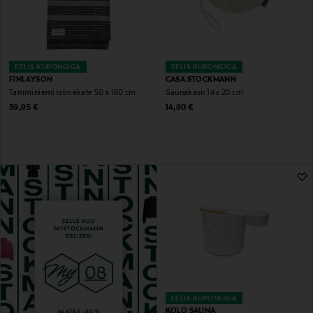
EELIS KUPONGIGA
EELIS KUPONGIGA
FINLAYSON
CASA STOCKMANN
Tamminiemi istmekate 50 x 160 cm
Saunakäsn 14 x 20 cm
Original Price
Original Price
39,95 €
14,90 €
EELIS KUPONGIGA
KOLO SAUNA