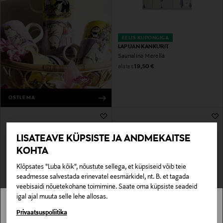
EELIS KUPONGIGA
LAPUAN KANKURIT
Saunalina Merellä
Original Price
alates
19,50 €
OSTLEMA
LISATEAVE KÜPSISTE JA ANDMEKAITSE
KOHTA
Klõpsates "Luba kõik", nõustute sellega, et küpsiseid võib teie
seadmesse salvestada erinevatel eesmärkidel, nt. B. et tagada
veebisaidi nõuetekohane toimimine. Saate oma küpsiste seadeid
igal ajal muuta selle lehe allosas.
EELIS KUPONGIGA
EELIS KUPONGIGA
KOLO SAUNA
RENTO
Stockmann pole Sinu riigis saadaval.
Privaatsuspoliitika
Bucket 2
Kulp