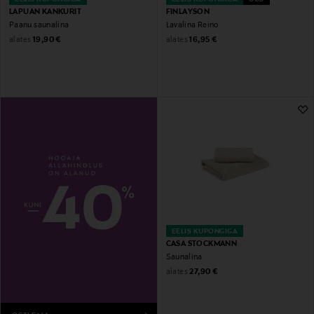
LAPUAN KANKURIT
FINLAYSON
Paanu saunalina
Lavalina Reino
Original Price
Original Price
alates
alates
19,90 €
16,95 €
EELIS KUPONGIGA
CASA STOCKMANN
Saunalina
Original Price
alates
27,90 €