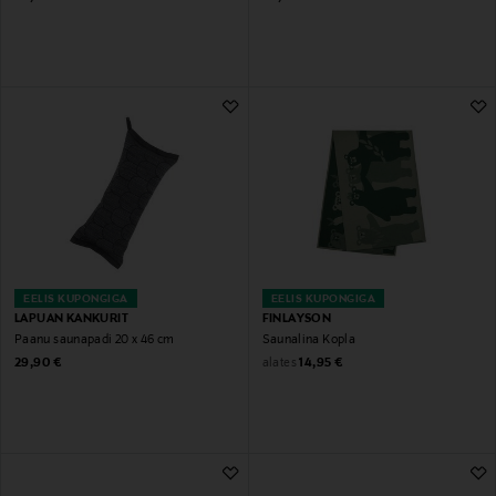
EELIS KUPONGIGA
EELIS KUPONGIGA
LAPUAN KANKURIT
FINLAYSON
Paanu saunapadi 20 x 46 cm
Saunalina Kopla
Original Price
Original Price
alates
29,90 €
14,95 €