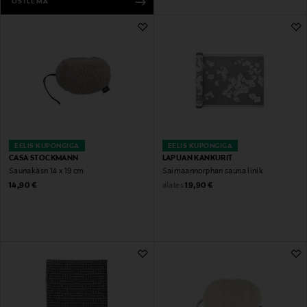
OSTLEMA
EELIS KUPONGIGA
EELIS KUPONGIGA
CASA STOCKMANN
LAPUAN KANKURIT
Saunakäsn 14 x 19 cm
Saimaannorphan sauna linik
Original Price
Original Price
alates
14,90 €
19,90 €