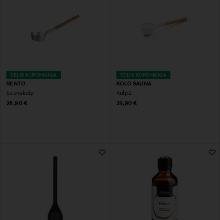
EELIS KUPONGIGA
EELIS KUPONGIGA
RENTO
KOLO SAUNA
Saunakulp
Kulp 2
Original Price
Original Price
28,90 €
29,90 €