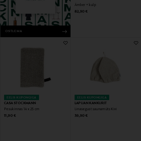
Ämber + kulp
Original Price
82,90 €
OSTLEMA
EELIS KUPONGIGA
EELIS KUPONGIGA
CASA STOCKMANN
LAPUAN KANKURIT
Pesukinnas 14 x 25 cm
Linasegust saunamüts Kivi
Original Price
Original Price
11,90 €
39,90 €