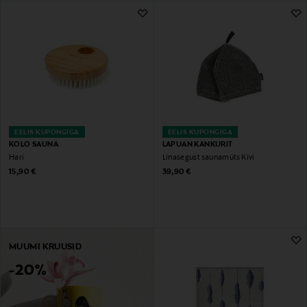
EELIS KUPONGIGA
EELIS KUPONGIGA
KOLO SAUNA
LAPUAN KANKURIT
Hari
Linasegust saunamüts Kivi
Original Price
Original Price
15,90 €
39,90 €
MUUMI KRUUSID
-20%