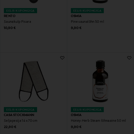
EELIS KUPONGIGA
EELIS KUPONGIGA
RENTO
OSMIA
Saunakulp Pisara
Pine saunalõhn 50 ml
Original Price
Original Price
10,90 €
9,90 €
EELIS KUPONGIGA
EELIS KUPONGIGA
CASA STOCKMANN
OSMIA
Seljapesija 14 x 70 cm
Honey-Herb Steam lõhnaaine 50 ml
Original Price
Original Price
22,90 €
9,90 €