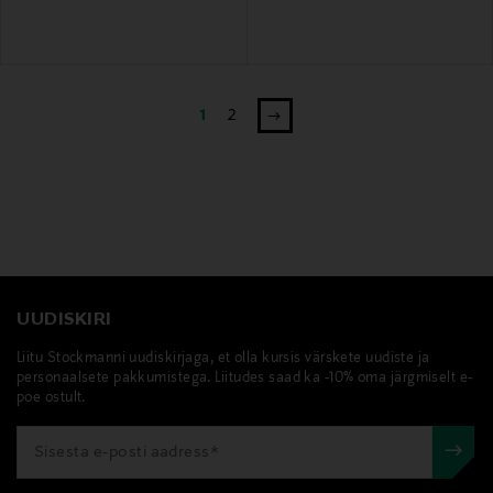
1
2
UUDISKIRI
Liitu Stockmanni uudiskirjaga, et olla kursis värskete uudiste ja
personaalsete pakkumistega. Liitudes saad ka -10% oma järgmiselt e-
poe ostult.