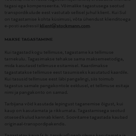
tagasi ega kompenseerita. Võimalike tagastusega seotud
transpordikulude eest vastutab sellisel juhul klient. Kui Sul
on tagastamise kohta küsimusi, võta ühendust klienditoega
e-posti aadressil
klient@stockmann.com
.
MAKSE TAGASTAMINE
Kui tagastad kogu tellimuse, tagastame ka tellimuse
tarnekulu. Tagasimakse tehakse sama maksemeetodiga,
mida kasutasid tellimuse esitamisel. Kaardimakse
tagastatakse tellimuse eest tasumiseks kasutatud kaardile.
Kui tasusid tellimuse eest läbi pangalingi, siis toimub
tagastus samale pangakontole eeldusel, et tellimuse esitaja
nimi ja pangakonto on samad.
Tarbijana võid kasutada lepingust taganemise õigust, kui
kaup on kasutamata ja rikkumata. Tagastamisega seotud
otsesed kulud kannab klient. Soovitame tagastada kaubad
originaal-transpordipakendis.
Tagastatav kaup (s.h. tarvikud) peab olema kasutamata ja