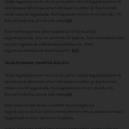
Täida tagastusvorm või kirjuta pakis olnud tagastusjuhendi
vastavasse lahtrisse oma tellimuse number ja lisa tooted,
mida soovid tagastada. Kui tagastamise vorm on puudu või
läinud kaduma, prindi see välja
siit
.
Paki kättesaamise järel saadetud SMS sisaldab
tagastuskoodi, mis on aktiivne 30 päeva. See võimaldab paki
tasuta tagastada pakiautomaadi kaudu. Paki
tagastusvõimaluste leiad lisainfot
SIIT
.
TAGASTAMINE OMNIVA KAUDU
Täida tagastusvorm või kirjuta pakis olnud tagastusjuhendi
vastavasse lahtrisse oma tellimuse number ja lisa tooted,
mida soovid tagastada. Kui tagastusvorm on puudu või
läinud kaduma, prindi see välja
siit
.
Paki saabumise teatis sisaldab muuhulgas ka
tagastuskoodi, kui kättetoimetamine toimus pakiautomaati.
Tagastuskood on aktiivne 14 päeva.