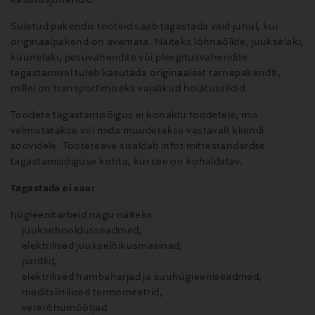
kasutusjuhendid
Suletud pakendis tooteid saab tagastada vaid juhul, kui
originaalpakend on avamata. Näiteks lõhnaõlide, juukselaki,
küünelaki, pesuvahendite või pleegitusvahendite
tagastamisel tuleb kasutada originaalset tarnepakendit,
millel on transportimiseks vajalikud hoiatussildid.
Toodete tagastamisõigus ei kohaldu toodetele, mis
valmistatakse või mida muudetakse vastavalt kliendi
soovidele. Tooteteave sisaldab infot mittestandardse
tagastamisõiguse kohta, kui see on kohaldatav.
Tagastada ei saa:
hügieenitarbeid nagu näiteks
juuksehooldusseadmed,
elektrilised juukselõikusmasinad,
pardlid,
elektrilised hambaharjad ja suuhügieeniseadmed,
meditsiinilised termomeetrid,
vererõhumõõtjad