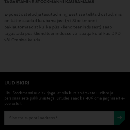
TAGASTAMINE STOCKMANNI KAUBAMAJAS
E-poest ostetud ja tasutud ning Eestisse tellitud ostud, mis
on kätte saadud kaubamajast (nii Stockmanni
pakiautomaadist kui ka püsiklienditeenindusest) saab
tagastada püsiklienditeenindusse või saatja kulul kas DPD
või Omniva kaudu.
UUDISKIRI
Liitu Stockmanni uudiskirjaga, et olla kursis värskete uudiste ja
personaalsete pakkumistega. Liitudes saad ka -10% oma järgmiselt e-
poe ostult.