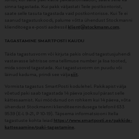
Juhul, kui saite paki kätte pakiautomaadist, saate selle ka
sinna tagastada. Kui pakk väljastati Teile postkontorist,
saate selle tasuta tagastada vaid postkontorisse. Kui Te ei
saanud tagastuskoodi, palume võtta ühendust Stockmanni
klienditoega e-posti aadressil
klient@stockmann.com
.
TAGASTAMINE SMARTPOSTI KAUDU
Täida tagastusvorm või kirjuta pakis olnud tagastusjuhendi
vastavasse lahtrisse oma tellimuse number ja lisa tooted,
mida soovid tagastada. Kui tagastusvorm on puudu või
läinud kaduma, prindi see välja
siit
.
Vormista tagastus SmartPosti kodulehel. Pakikapist välja
võetud paki saab tagastada 14 päeva jooksul pärast selle
kättesaamist. Kui möödunud on rohkem kui 14 päeva, võta
ühendust Stockmanni klienditeenindusega telefonil 633
9539 (E-L 9-21, P 10-19). Täpsema informatsiooni Itella
tagastuste kohta leiad
https://www.smartposti.ee/pakkide-
kattesaamine/paki-tagastamine
.