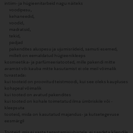
intiim- ja hügieenitarbeid nagu näiteks
voodipesu,
kehaneedid,
voodid,
madratsid,
tekid,
padjad
pakendites aluspesu ja ujumisriideid, samuti esemed,
millelt on eemaldatud hügieenikleeps
kosmeetika- ja parfümeeriatooted, mille pakendi mitte
avamist või kauba mitte kasutamist ei ole meil võimalik
tuvastada:
kui tooteid on proovitud teistmoodi, kui see oleks kaupluses
kohapeal võimalik
kui tooted on avatud pakendites
kui tooted on kohale toimetatud ilma ümbriskile või -
kleepsuta
tooteid, mida on kasutatud majandus- ja kutsetegevuse
eesmärgil
Tooteid, mis ei vasta tagastamisjuhistele, ei saadeta kliendile