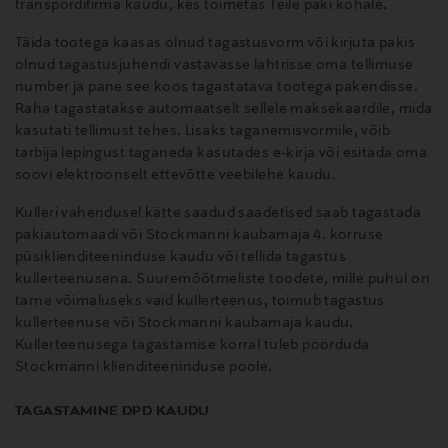
transpordifirma kaudu, kes toimetas Teile paki kohale.
Täida tootega kaasas olnud tagastusvorm või kirjuta pakis
olnud tagastusjuhendi vastavasse lahtrisse oma tellimuse
number ja pane see koos tagastatava tootega pakendisse.
Raha tagastatakse automaatselt sellele maksekaardile, mida
kasutati tellimust tehes. Lisaks taganemisvormile, võib
tarbija lepingust taganeda kasutades e-kirja või esitada oma
soovi elektroonselt ettevõtte veebilehe kaudu.
Kulleri vahendusel kätte saadud saadetised saab tagastada
pakiautomaadi või Stockmanni kaubamaja 4. korruse
püsiklienditeeninduse kaudu või tellida tagastus
kullerteenusena. Suuremõõtmeliste toodete, mille puhul on
tarne võimaluseks vaid kullerteenus, toimub tagastus
kullerteenuse või Stockmanni kaubamaja kaudu.
Kullerteenusega tagastamise korral tuleb pöörduda
Stockmanni klienditeeninduse poole.
TAGASTAMINE DPD KAUDU