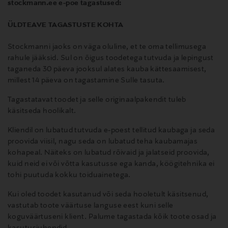
stockmann.ee e-poe tagastused:
ÜLDTEAVE TAGASTUSTE KOHTA
Stockmanni jaoks on väga oluline, et te oma tellimusega
rahule jääksid. Sul on õigus toodetega tutvuda ja lepingust
taganeda 30 päeva jooksul alates kauba kättesaamisest,
millest 14 päeva on tagastamine Sulle tasuta.
Tagastatavat toodet ja selle originaalpakendit tuleb
käsitseda hoolikalt.
Kliendil on lubatud tutvuda e-poest tellitud kaubaga ja seda
proovida viisil, nagu seda on lubatud teha kaubamajas
kohapeal
.
Näiteks on lubatud rõivaid ja jalatseid proovida,
kuid neid ei või võtta kasutusse ega kanda, köögitehnika ei
tohi puutuda kokku toiduainetega.
Kui oled toodet kasutanud või seda hooletult käsitsenud,
vastutab toote väärtuse languse eest kuni selle
koguväärtuseni klient
.
Palume tagastada kõik toote osad ja