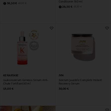
Conditioner 160 ml
Discounted Price
Original Price
36,50 €
49,00 €
Discounted Price
Original Price
24,50 €
33,90 €
KERASTASE
JVN
Juukseseerum Genesis Serum Anti-
Seerum juustele Complete Instant
Chute Fortifiant 90 ml
Recovery Serum
Original Price
Original Price
53,00 €
30,00 €