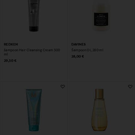
REDKEN
DAVINES
šampoon Hair Cleansing Cream 300
Šampoon OI, 280 ml
ml
Original Price
28,00 €
Original Price
29,50 €