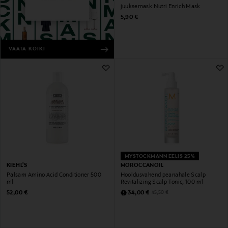
juuksemask Nutri Enrich Mask
Original Price
5,90 €
VAATA KÕIKI
MYSTOCKMANN EELIS 25%
KIEHL'S
MOROCCANOIL
Palsam Amino Acid Conditioner 500
Hooldusvahend peanahale Scalp
ml
Revitalizing Scalp Tonic, 100 ml
Original Price
Discounted Price
Original Price
52,00 €
34,00 €
45,50 €