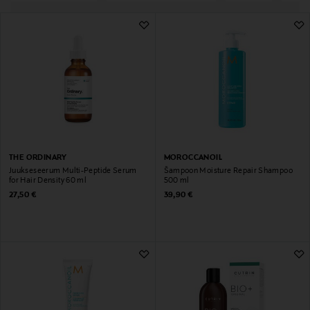
1&nbsp;056 Tulemust
THE ORDINARY
MOROCCANOIL
Juukseseerum Multi-Peptide Serum
Šampoon Moisture Repair Shampoo
for Hair Density 60 ml
500 ml
Original Price
Original Price
27,50 €
39,90 €