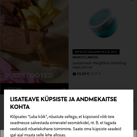
MYSTOCKMANN EELIS 26%
MOROCCANOIL
Juuksemask Weightless Hydrating
Mask 250 ml
Discounted Price
Original Price
33,50 €
UUDISTOOTED
45,00 €
OSTLEMA
LISATEAVE KÜPSISTE JA ANDMEKAITSE
KOHTA
Klõpsates "Luba kõik", nõustute sellega, et küpsiseid võib teie
seadmesse salvestada erinevatel eesmärkidel, nt. B. et tagada
veebisaidi nõuetekohane toimimine. Saate oma küpsiste seadeid
igal ajal muuta selle lehe allosas.