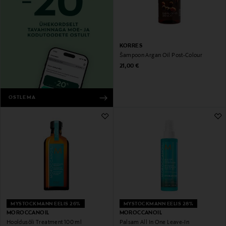
KORRES
Šampoon Argan Oil Post-Colour
Original Price
21,00 €
OSTLEMA
MYSTOCKMANN EELIS 26%
MYSTOCKMANN EELIS 28%
MOROCCANOIL
MOROCCANOIL
Hooldusõli Treatment 100 ml
Palsam All In One Leave-In