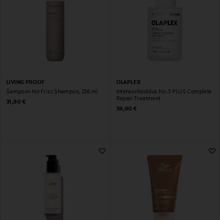
LIVING PROOF
OLAPLEX
Šampoon No Frizz Shampoo, 236 ml
Intensiivhooldus No.3 PLUS Complete
Repair Treatment
Original Price
31,90 €
Original Price
39,90 €