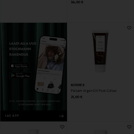
Original Price
34,00 €
KORRES
Palsam Argan Oil Post-Colour
Original Price
21,00 €
LAE ÄPP