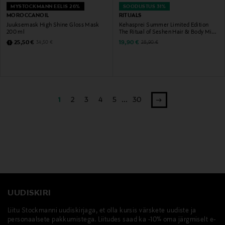
MYSTOCKMANN EELIS 26%
SOODUSTUS 31%
MOROCCANOIL
RITUALS
Juuksemask High Shine Gloss Mask
Kehasprei Summer Limited Edition
200 ml
The Ritual of Seshen Hair & Body Mist
, 100 ml
Discounted Price
Discounted Price
Original Price
Original Price
25,50 €
19,90 €
34,50 €
28,90 €
1
2
3
4
5
...
30
UUDISKIRI
Liitu Stockmanni uudiskirjaga, et olla kursis värskete uudiste ja
personaalsete pakkumistega. Liitudes saad ka -10% oma järgmiselt e-