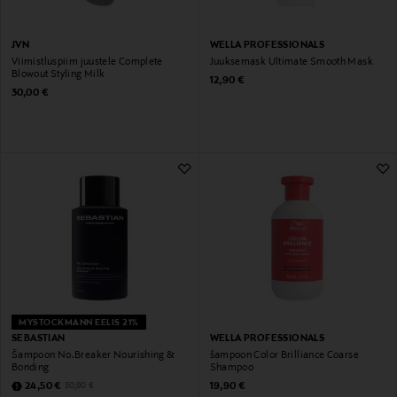
JVN
WELLA PROFESSIONALS
Viimistluspiim juustele Complete
Juuksemask Ultimate Smooth Mask
Blowout Styling Milk
Original Price
12,90 €
Original Price
30,00 €
MYSTOCKMANN EELIS 21%
SEBASTIAN
WELLA PROFESSIONALS
Šampoon No.Breaker Nourishing &
šampoon Color Brilliance Coarse
Bonding
Shampoo
Discounted Price
Original Price
Original Price
24,50 €
19,90 €
30,90 €