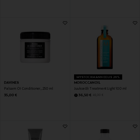
MYSTOCKMANN EELIS 26%
DAVINES
MOROCCANOIL
Palsam OI Conditioner, 250 ml
Juukseõli Treatment Light 100 ml
Original Price
Discounted Price
Original Price
35,00 €
36,50 €
49,00 €