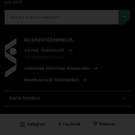
poe ostult.
KLIENDITEENINDUS
VÕTKE ÜHENDUST
+372 6339539(pvm/mpm)
KORDUMA KIPPUVAD KÜSIMUSED
KAMPAANIATE TINGIMUSED
NÄITA ROHKEM
E-POOD
Instagram
Facebook
Pinterest
PÜSIKLIENDITEENINDUS