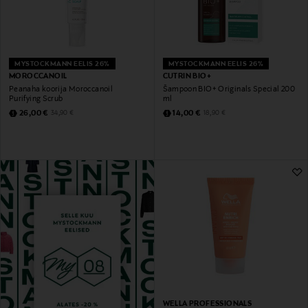
MYSTOCKMANN EELIS 26%
MYSTOCKMANN EELIS 26%
MOROCCANOIL
CUTRIN BIO+
Peanaha koorija Moroccanoil
Šampoon BIO+ Originals Special 200
Purifying Scrub
ml
Discounted Price
Discounted Price
Original Price
Original Price
26,00 €
14,00 €
34,90 €
18,90 €
WELLA PROFESSIONALS