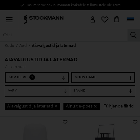
Tasuta tarne pakiautomaati kõikidele tellimustele üle 120€!
Menu
la
Kodu
Aed
Aiavalgustid ja laternad
KÕIK TOOTED
NAISED
MEHED
LAPSED
KODU
KOSMEE
AIAVALGUSTID JA LATERNAD
7 Tulemust
SORTEERI
1
VÄRV
BRÄND
Tühjenda filtrid
Aiavalgustid ja laternad
Ainult e-poes
7 Tulemust