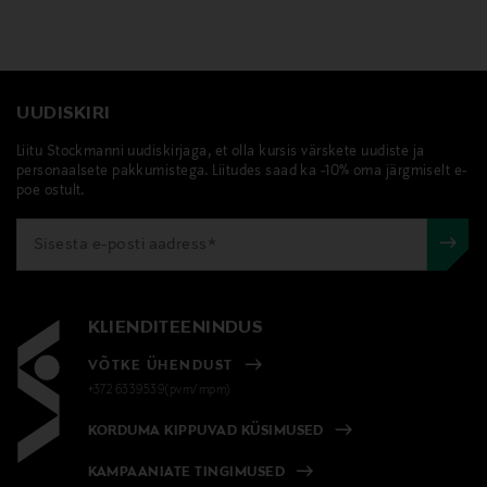
UUDISKIRI
Liitu Stockmanni uudiskirjaga, et olla kursis värskete uudiste ja
personaalsete pakkumistega. Liitudes saad ka -10% oma järgmiselt e-
poe ostult.
KLIENDITEENINDUS
VÕTKE ÜHENDUST
+372 6339539(pvm/mpm)
KORDUMA KIPPUVAD KÜSIMUSED
KAMPAANIATE TINGIMUSED