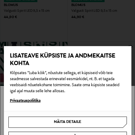
BLOMUS
BLOMUS
Valgusti Spirit LED 9,5 x 15 cm
Valgusti Spirit LED 9,5 x 15 cm
Original Price
Original Price
44,90 €
44,90 €
LISATEAVE KÜPSISTE JA ANDMEKAITSE
KOHTA
Klõpsates "Luba kõik", nõustute sellega, et küpsiseid võib teie
seadmesse salvestada erinevatel eesmärkidel, nt. B. et tagada
veebisaidi nõuetekohane toimimine. Saate oma küpsiste seadeid
igal ajal muuta selle lehe allosas.
EELIS KUPONGIGA
Stockmann pole Sinu riigis saadaval.
Privaatsuspoliitika
BLOMUS
Finca L latern 46 x 21,5 cm
Sinu riiki ei ole kohaletoimetamine saadaval.
Original Price
84,90 €
NÄITA DETAILE
SAAN ARU