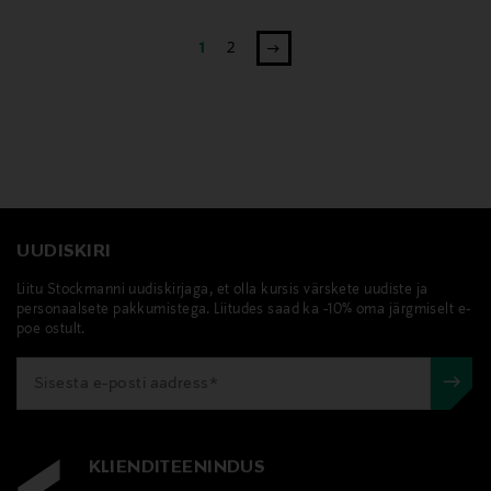
1
2
UUDISKIRI
Liitu Stockmanni uudiskirjaga, et olla kursis värskete uudiste ja
personaalsete pakkumistega. Liitudes saad ka -10% oma järgmiselt e-
poe ostult.
KLIENDITEENINDUS