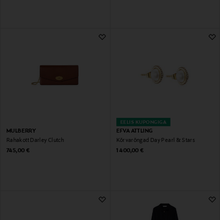
EELIS KUPONGIGA
MULBERRY
EFVA ATTLING
Rahakott Darley Clutch
Kõrvarõngad Day Pearl & Stars
Original Price
Original Price
745,00 €
1 400,00 €