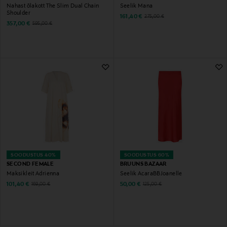
Nahast õlakott The Slim Dual Chain
Seelik Mana
Shoulder
Discounted Price
Original Price
161,40 €
275,00 €
Discounted Price
Original Price
357,00 €
595,00 €
SOODUSTUS 40%
SOODUSTUS 60%
SECOND FEMALE
BRUUNS BAZAAR
Maksikleit Adrienna
Seelik AcaraBBJoanelle
Discounted Price
Discounted Price
Original Price
Original Price
101,40 €
50,00 €
169,00 €
125,00 €