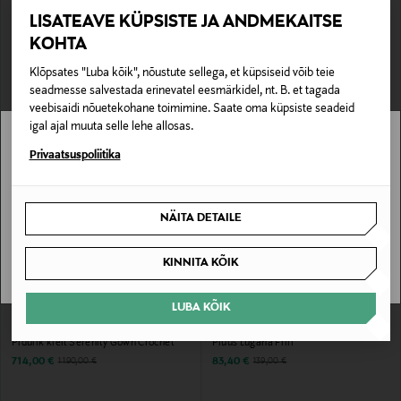
SOODUSTUS 60%
SOODUSTUS 61%
LISATEAVE KÜPSISTE JA ANDMEKAITSE
RUE DE FEMME
SKALL STUDIO
KOHTA
Kleit RdfPaxen
Särkkleit Lulu
Discounted Price
Discounted Price
Original Price
Original Price
62,00 €
119,60 €
155,00 €
309,00 €
Klõpsates "Luba kõik", nõustute sellega, et küpsiseid võib teie
seadmesse salvestada erinevatel eesmärkidel, nt. B. et tagada
veebisaidi nõuetekohane toimimine. Saate oma küpsiste seadeid
igal ajal muuta selle lehe allosas.
Stockmann pole Sinu riigis saadaval.
Privaatsuspoliitika
Sinu riiki ei ole kohaletoimetamine saadaval.
NÄITA DETAILE
SAAN ARU
KINNITA KÕIK
LUBA KÕIK
SOODUSTUS 40%
SOODUSTUS 40%
IDA SJÖSTEDT
SECOND FEMALE
Pidulik kleit Serenity Gown Crochet
Pluus Lugana Frill
Discounted Price
Discounted Price
Original Price
Original Price
714,00 €
83,40 €
1 190,00 €
139,00 €