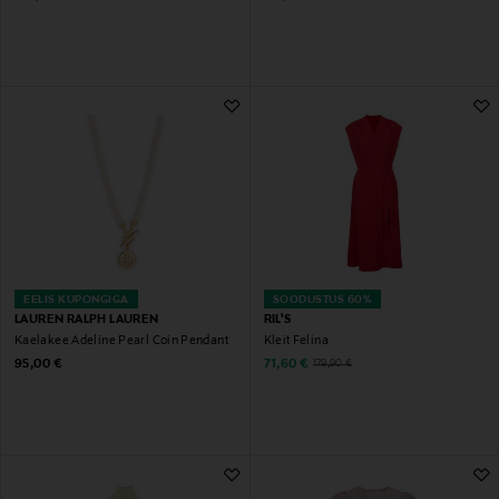
EELIS KUPONGIGA
SOODUSTUS 60%
LAUREN RALPH LAUREN
RIL'S
Kaelakee Adeline Pearl Coin Pendant
Kleit Felina
Original Price
Discounted Price
Original Price
95,00 €
71,60 €
179,90 €