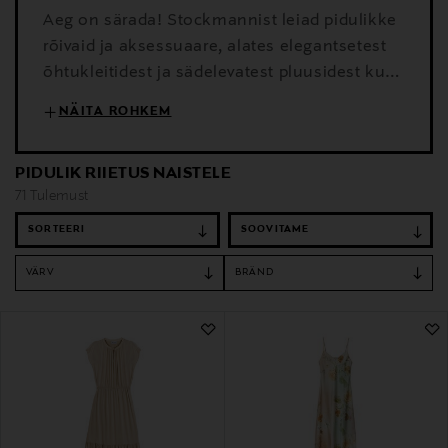
Aeg on särada! Stockmannist leiad pidulikke
rõivaid ja aksessuaare, alates elegantsetest
õhtukleitidest ja sädelevatest pluusidest kuni
luksuslike kõrvarõngaste, käekottide ja
NÄITA ROHKEM
kingadeni. Loo oma pidulik välimus ajatu
klassikaga või anna sellele särav aktsent
PIDULIK RIIETUS NAISTELE
hooajaliste uudistoodetega.
71 Tulemust
SORTEERI
VÄRV
BRÄND
71 Tulemust