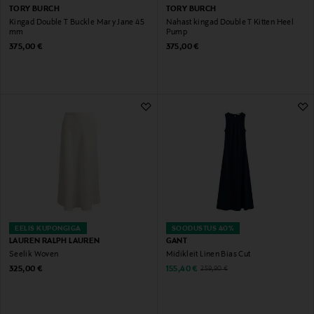
TORY BURCH
TORY BURCH
Kingad Double T Buckle Mary Jane 45
Nahast kingad Double T Kitten Heel
mm
Pump
Original Price
Original Price
375,00 €
375,00 €
EELIS KUPONGIGA
SOODUSTUS 40%
LAUREN RALPH LAUREN
GANT
Seelik Woven
Midikleit Linen Bias Cut
Original Price
Discounted Price
Original Price
325,00 €
155,40 €
259,90 €