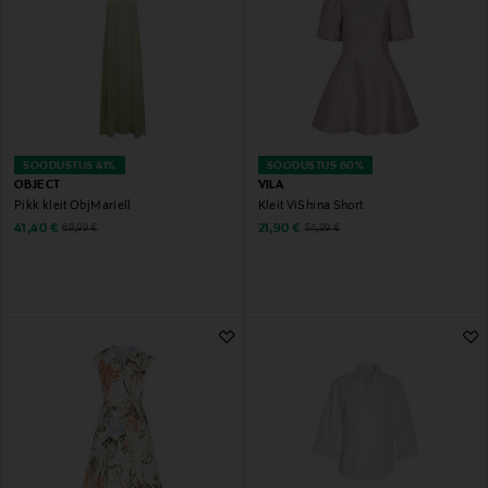
SOODUSTUS 41%
SOODUSTUS 60%
OBJECT
VILA
Pikk kleit ObjMariell
Kleit ViShina Short
Discounted Price
Discounted Price
Original Price
Original Price
41,40 €
21,90 €
69,99 €
54,99 €