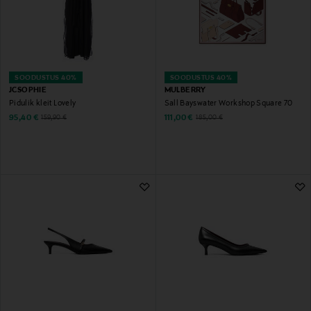
SOODUSTUS 40%
SOODUSTUS 40%
JCSOPHIE
MULBERRY
Pidulik kleit Lovely
Sall Bayswater Workshop Square 70
Discounted Price
Discounted Price
Original Price
Original Price
95,40 €
111,00 €
159,90 €
185,00 €