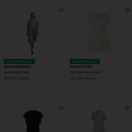
SOODUSTUS 40%
SOODUSTUS 41%
KATRI NISKANEN
IDA SJÖSTEDT
Satiinkleit Diane
Tüllkleit Aurora Soft
Discounted Price
Discounted Price
Original Price
Original Price
191,40 €
287,00 €
320,00 €
490,00 €