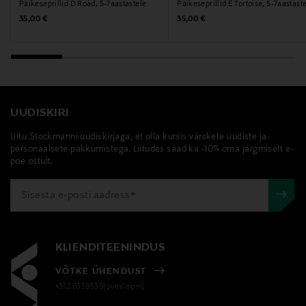
Päikeseprillid D Road, 5-7aastastele
Päikeseprillid E Tortoise, 5-7aastast
Original Price
Original Price
35,00 €
35,00 €
UUDISKIRI
Liitu Stockmanni uudiskirjaga, et olla kursis värskete uudiste ja
personaalsete pakkumistega. Liitudes saad ka -10% oma järgmiselt e-
poe ostult.
KLIENDITEENINDUS
VÕTKE ÜHENDUST
+372 6339539(pvm/mpm)