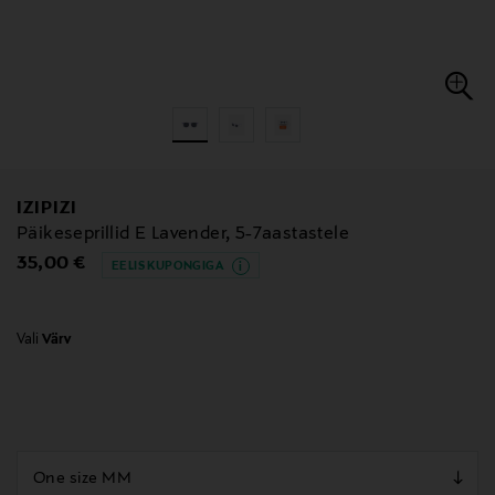
IZIPIZI
Päikeseprillid E Lavender, 5-7aastastele
Original Price
35,00 €
EELIS KUPONGIGA
Vali
Värv
null
null