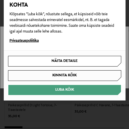
TEISED KLIENDID
Tarnimine pakiautomaati või postkontorisse
KOHTA
0,00 € – 4,90 €
VAATASID KA
Tootenumber
Klõpsates "Luba kõik", nõustute sellega, et küpsiseid võib teie
seadmesse salvestada erinevatel eesmärkidel, nt. B. et tagada
178296526
veebisaidi nõuetekohane toimimine. Saate oma küpsiste seadeid
igal ajal muuta selle lehe allosas.
Materjal
Stockmann pole Sinu riigis saadaval.
Privaatsuspoliitika
Polüamiid
Sinu riiki ei ole kohaletoimetamine saadaval.
NÄITA DETAILE
Värv
SAAN ARU
LAVENDER
KINNITA KÕIK
Suurus
LUBA KÕIK
EELIS KUPONGIGA
EELIS KUPONGIGA
One size MM
IZIPIZI
IZIPIZI
Päikeseprillid D Light Tortoise, 7-
Päikeseprillid C Havane, 7-11aastast
Tootjamaa
11aastastele
Original Price
35,00 €
Original Price
35,00 €
HIINA