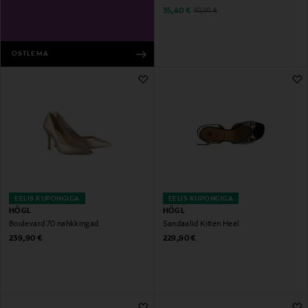
Discounted Price
Original Price
35,40 €
60,00 €
OSTLEMA
EELIS KUPONGIGA
EELIS KUPONGIGA
HÖGL
HÖGL
Boulevard 70 nahkkingad
Sandaalid Kitten Heel
Original Price
Original Price
239,90 €
229,90 €