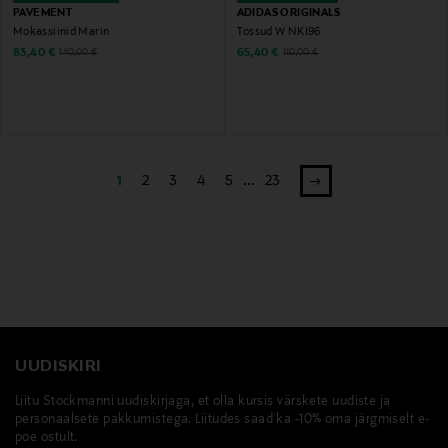
PAVEMENT
ADIDAS ORIGINALS
Mokassiinid Marin
Tossud W NKI96
Discounted Price
Discounted Price
Original Price
Original Price
83,40 €
65,40 €
140,00 €
110,00 €
1
2
3
4
5
...
23
UUDISKIRI
Liitu Stockmanni uudiskirjaga, et olla kursis värskete uudiste ja
personaalsete pakkumistega. Liitudes saad ka -10% oma järgmiselt e-
poe ostult.