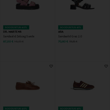
SOODUSTUS 40%
SOODUSTUS 41%
DR. MARTENS
ARA
Sandaalid Zebzag Suede
Sandaalid Graz 2.0
Discounted Price
Discounted Price
Original Price
Original Price
87,00 €
70,80 €
145,00 €
119,95 €
SOODUSTUS 40%
SOODUSTUS 41%