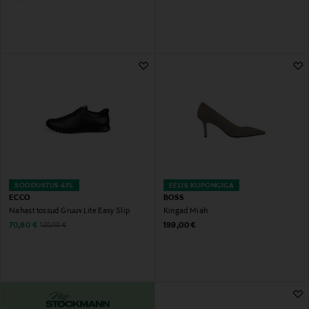
SOODUSTUS 41%
EELIS KUPONGIGA
ECCO
BOSS
Nahast tossud Gruuv Lite Easy Slip
Kingad Miah
Discounted Price
Original Price
Original Price
70,80 €
199,00 €
120,00 €