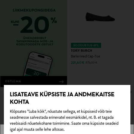
SOODUSTUS 41%
TORY BURCH
Ballerinad Cap-Toe
Discounted Price
Original Price
221,40 €
375,00 €
OSTLEMA
LISATEAVE KÜPSISTE JA ANDMEKAITSE
KOHTA
Klõpsates "Luba kõik", nõustute sellega, et küpsiseid võib teie
seadmesse salvestada erinevatel eesmärkidel, nt. B. et tagada
veebisaidi nõuetekohane toimimine. Saate oma küpsiste seadeid
igal ajal muuta selle lehe allosas.