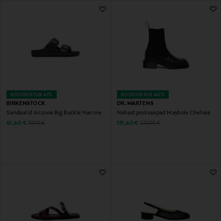
813 Tulemust
SOODUSTUS 41%
SOODUSTUS 40%
BIRKENSTOCK
DR. MARTENS
Sandaalid Arizona Big Buckle Narrow
Nahast poolsaapad Maybole Chelsea
Discounted Price
Discounted Price
Original Price
Original Price
41,40 €
131,40 €
70,00 €
220,00 €