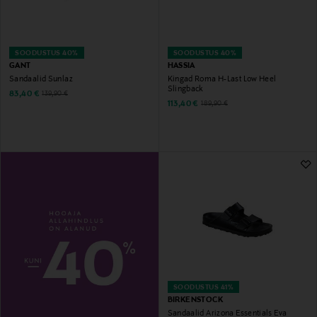
SOODUSTUS 40%
SOODUSTUS 40%
GANT
HASSIA
Sandaalid Sunlaz
Kingad Roma H-Last Low Heel
Slingback
Discounted Price
Original Price
83,40 €
139,90 €
Discounted Price
Original Price
113,40 €
189,90 €
SOODUSTUS 41%
BIRKENSTOCK
Sandaalid Arizona Essentials Eva