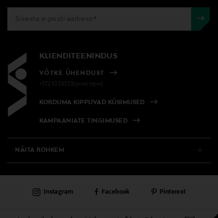
KLIENDITEENINDUS
VÕTKE ÜHENDUST
+372 6339539(pvm/mpm)
KORDUMA KIPPUVAD KÜSIMUSED
KAMPAANIATE TINGIMUSED
NÄITA ROHKEM
E-POOD
Instagram
Facebook
Pinterest
PÜSIKLIENDITEENINDUS
KAUBAMAJAD