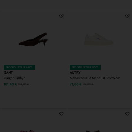
SOODUSTUS 40%
SOODUSTUS 60%
GANT
AUTRY
Kingad Tillbye
Nahast tossud Medalist Low Wom
Discounted Price
Discounted Price
Original Price
Original Price
101,40 €
71,60 €
169,90 €
179,00 €