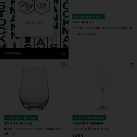
SOODUSTUS 60%
RITZENHOFF
Šampanjaklaasid Prom Goldnacht 2 tk
Discounted Price
Original Price
15,90 €
39,90 €
OSTLEMA
EELIS KUPONGIGA
EELIS KUPONGIGA
SCHOTT ZWIESEL
CASA STOCKMANN
Klaas Forté Multipurpose Tumbler 557
Stile veiniklaas 470 ml
ml, 4 tk
Original Price
8,90 €