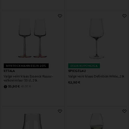
MYSTOCKMANN EELIS 20%
EELIS KUPONGIGA
IITTALA
SPIEGELAU
Valge veini klaas Essence Ruusu -
Valge veini klaas Definition White, 2 tk
valkoviinilasi 33 cl, 2 tk
Original Price
62,90 €
Discounted Price
Original Price
35,90 €
45,00 €