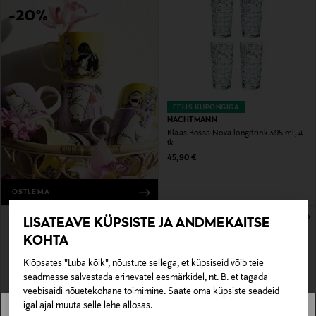
-20%
EELIS KUPONGIGA
NACHTMANN
Klaas Bossa Nova longdrink 395 ml, 4
tk
Original Price
45,90 €
OSTLEMA
LISATEAVE KÜPSISTE JA ANDMEKAITSE
KOHTA
Klõpsates "Luba kõik", nõustute sellega, et küpsiseid võib teie
seadmesse salvestada erinevatel eesmärkidel, nt. B. et tagada
veebisaidi nõuetekohane toimimine. Saate oma küpsiste seadeid
igal ajal muuta selle lehe allosas.