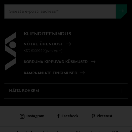
KLIENDITEENINDUS
VÕTKE ÜHENDUST
+372 6339539(pvm/mpm)
KORDUMA KIPPUVAD KÜSIMUSED
KAMPAANIATE TINGIMUSED
NÄITA ROHKEM
E-POOD
Instagram
Facebook
Pinterest
PÜSIKLIENDITEENINDUS
KAUBAMAJAD