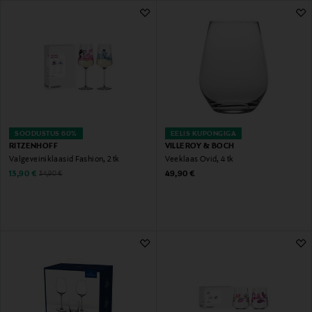
374 Tulemust
SOODUSTUS 60%
EELIS KUPONGIGA
RITZENHOFF
VILLEROY & BOCH
Valgeveiniklaasid Fashion, 2 tk
Veeklaas Ovid, 4 tk
Discounted Price
Original Price
Original Price
13,90 €
49,90 €
34,90 €