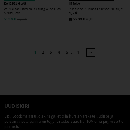
ZWIESEL GLAS
IITTALA
Veiniklaas Enoteca Riesling Wine Glas
Punase veini klaas Essence Ruusu, 45
319 ml, 2 tk
cl, 2 tk
Discounted Price
Discounted Price
Original Price
Original Price
35,90 €
35,90 €
89,90 €
45,00 €
1
2
3
4
5
...
11
UUDISKIRI
Liitu Stockmanni uudiskirjaga, et olla kursis värskete uudiste ja
personaalsete pakkumistega. Liitudes saad ka -10% oma järgmiselt e-
poe ostult.