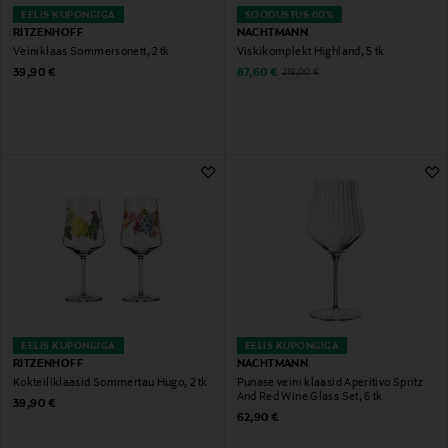
EELIS KUPONGIGA
SOODUSTUS 60%
RITZENHOFF
NACHTMANN
Veiniklaas Sommersonett, 2 tk
Viskikomplekt Highland, 5 tk
Original Price
Discounted Price
Original Price
39,90 €
87,60 €
219,00 €
EELIS KUPONGIGA
EELIS KUPONGIGA
RITZENHOFF
NACHTMANN
Kokteiliklaasid Sommertau Hugo, 2 tk
Punase veini klaasid Aperitivo Spritz
And Red Wine Glass Set, 6 tk
Original Price
39,90 €
Original Price
62,90 €