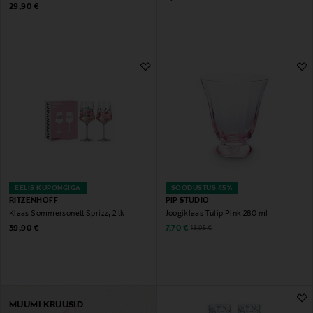
Original Price
29,90 €
EELIS KUPONGIGA
SOODUSTUS 45%
RITZENHOFF
PIP STUDIO
Klaas Sommersonett Sprizz, 2 tk
Joogiklaas Tulip Pink 280 ml
Original Price
Discounted Price
Original Price
39,90 €
7,70 €
13,95 €
MUUMI KRUUSID