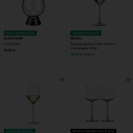
EELIS KUPONGIGA
SOODUSTUS 40%
GLENCAIRN
RIEDEL
Viskiklaas
Šampanjaklaas Fatto A Mano
Champagne Wine
Original Price
10,95 €
Discounted Price
Original Price
70,80 €
118,00 €
SOODUSTUS 60%
MYSTOCKMANN EELIS 20%