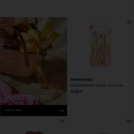
INVISIBOBBLE
Juukseklamber Clipstar Gold Luxe
Original Price
12,90 €
UUDISTOOTED
OSTLEMA