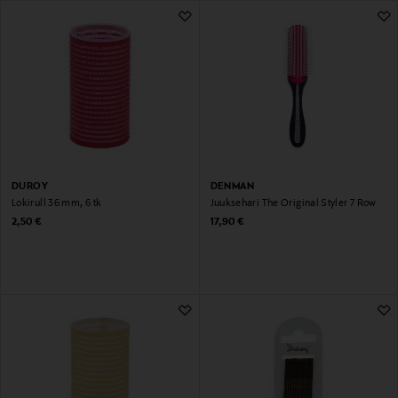
183 Tulemust
DUROY
DENMAN
Lokirull 36 mm, 6 tk
Juuksehari The Original Styler 7 Row
Original Price
Original Price
2,50 €
17,90 €