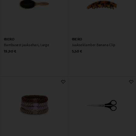
IBERO
IBERO
Bambusest juuksehari, Large
Juukseklamber Banana Clip
Original Price
Original Price
19,90 €
5,50 €