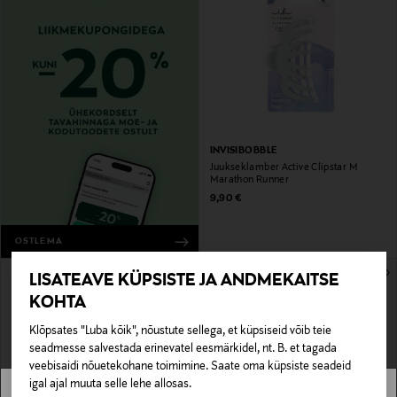
INVISIBOBBLE
Juukseklamber Active Clipstar M
Marathon Runner
Original Price
9,90 €
OSTLEMA
LISATEAVE KÜPSISTE JA ANDMEKAITSE
KOHTA
Klõpsates "Luba kõik", nõustute sellega, et küpsiseid võib teie
seadmesse salvestada erinevatel eesmärkidel, nt. B. et tagada
veebisaidi nõuetekohane toimimine. Saate oma küpsiste seadeid
igal ajal muuta selle lehe allosas.