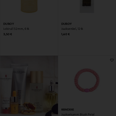
DUROY
DUROY
Lokirull 32 mm, 6 tk
Juuksenõel, 12 tk
Original Price
Original Price
3,50 €
1,40 €
KKNEKKI
Juuksekumm Blush Petal