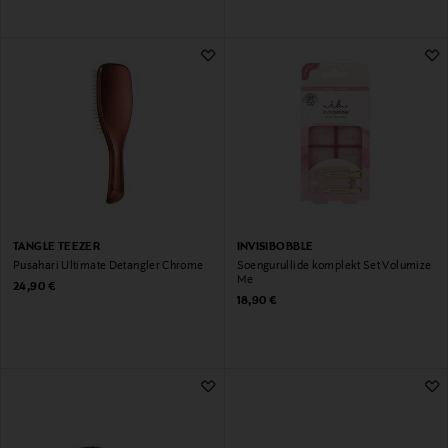
TANGLE TEEZER
INVISIBOBBLE
Pusahari Ultimate Detangler Chrome
Soengurullide komplekt Set Volumize
Me
Original Price
24,90 €
Original Price
18,90 €