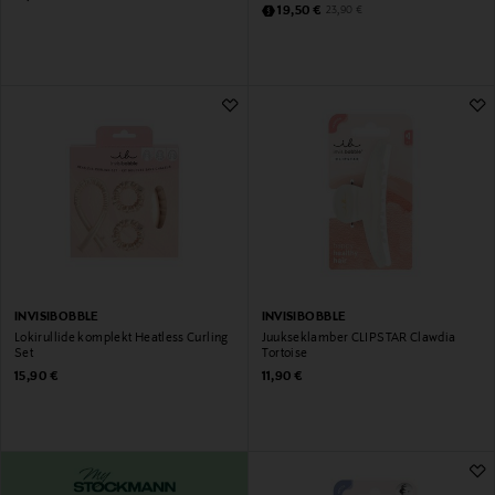
Discounted Price
Original Price
19,50 €
23,90 €
INVISIBOBBLE
INVISIBOBBLE
Lokirullide komplekt Heatless Curling
Juukseklamber CLIPSTAR Clawdia
Set
Tortoise
Original Price
Original Price
15,90 €
11,90 €