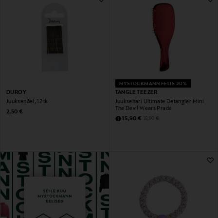
MYSTOCKMANN EELIS 20%
DUROY
TANGLE TEEZER
Juuksenõel, 12 tk
Juuksehari Ultimate Detangler Mini
The Devil Wears Prada
Original Price
2,50 €
Discounted Price
Original Price
15,90 €
19,90 €