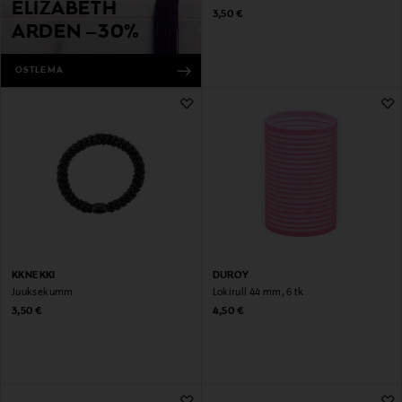
ELIZABETH
Original Price
3,50 €
ARDEN –30%
OSTLEMA
KKNEKKI
DUROY
Juuksekumm
Lokirull 44 mm, 6 tk
Original Price
Original Price
3,50 €
4,50 €