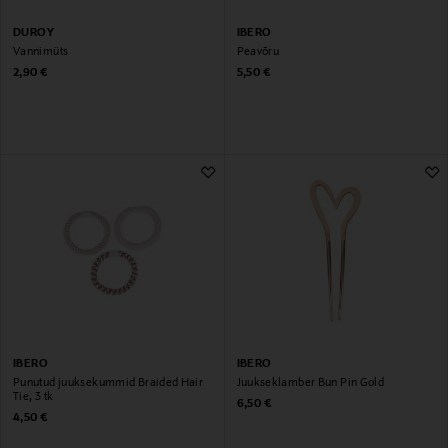
DUROY
IBERO
Vannimüts
Peavõru
Original Price
Original Price
2,90 €
5,50 €
IBERO
IBERO
Punutud juuksekummid Braided Hair
Juukseklamber Bun Pin Gold
Tie, 3 tk
Original Price
6,50 €
Original Price
4,50 €