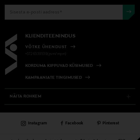
KLIENDITEENINDUS
VÕTKE ÜHENDUST
+372 6339539(pvm/mpm)
KORDUMA KIPPUVAD KÜSIMUSED
KAMPAANIATE TINGIMUSED
NÄITA ROHKEM
E-POOD
Instagram
Facebook
Pinterest
PÜSIKLIENDITEENINDUS
KAUBAMAJAD