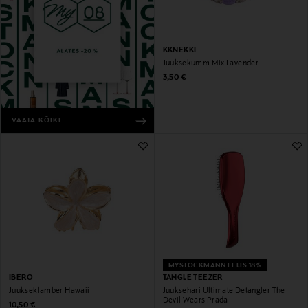
KKNEKKI
Juuksekumm Mix Lavender
Original Price
3,50 €
VAATA KÕIKI
MYSTOCKMANN EELIS 18%
IBERO
TANGLE TEEZER
Juukseklamber Hawaii
Juuksehari Ultimate Detangler The
Devil Wears Prada
Original Price
10,50 €