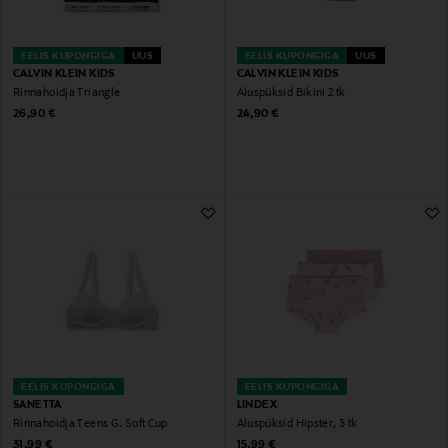
EELIS KUPONGIGA
UUS
EELIS KUPONGIGA
UUS
CALVIN KLEIN KIDS
CALVIN KLEIN KIDS
Rinnahoidja Triangle
Aluspüksid Bikini 2 tk
Original Price
Original Price
26,90 €
24,90 €
EELIS KUPONGIGA
EELIS KUPONGIGA
SANETTA
LINDEX
Rinnahoidja Teens G. Soft Cup
Aluspüksid Hipster, 3 tk
Original Price
Original Price
31,99 €
15,99 €