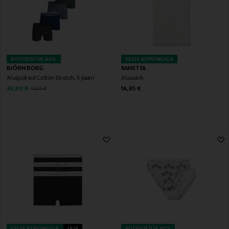
SOODUSTUS 40%
EELIS KUPONGIGA
BJÖRN BORG
SANETTA
Aluspüksid Cotton Stretch, 5 paari
Alussärk
Discounted Price
Original Price
Original Price
29,90 €
14,95 €
49,95 €
EELIS KUPONGIGA
UUS
SOODUSTUS 40%