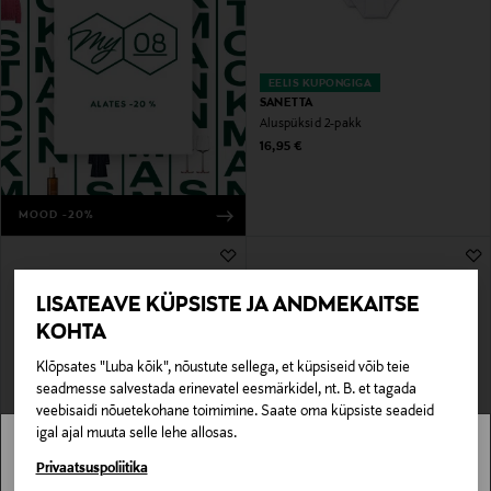
EELIS KUPONGIGA
SANETTA
Aluspüksid 2-pakk
Original Price
16,95 €
MOOD -20%
LISATEAVE KÜPSISTE JA ANDMEKAITSE
KOHTA
Klõpsates "Luba kõik", nõustute sellega, et küpsiseid võib teie
seadmesse salvestada erinevatel eesmärkidel, nt. B. et tagada
veebisaidi nõuetekohane toimimine. Saate oma küpsiste seadeid
igal ajal muuta selle lehe allosas.
EELIS KUPONGIGA
EELIS KUPONGIGA
UUS
LINDEX
CALVIN KLEIN KIDS
Stockmann pole Sinu riigis saadaval.
Privaatsuspoliitika
Bokserid Gabbys Dollhouse, 2 tk
Aluspüksid Trunk 2 tk