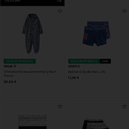
OSTLEMA
EELIS KUPONGIGA
EELIS KUPONGIGA
UUS
NAME IT
LINDEX
Vihmakombinesoon NmmDry Rain
Bokserid Spiderman, 2 tk
Fleece
Original Price
17,99 €
Original Price
69,99 €