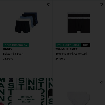
EELIS KUPONGIGA
EELIS KUPONGIGA
UUS
LINDEX
TOMMY HILFIGER
Bokserid, 5 paari
Bokserid Trunk Cotton, 2 tk
Original Price
Original Price
24,99 €
24,90 €