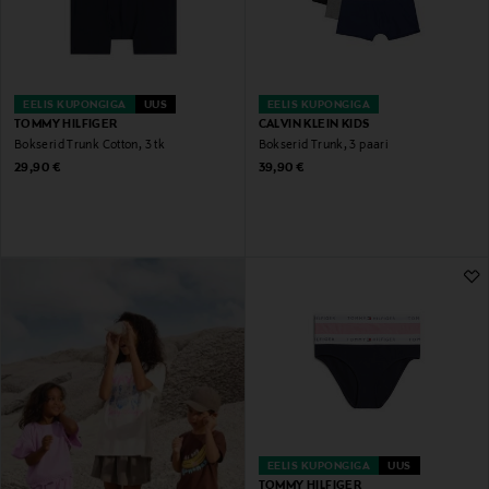
EELIS KUPONGIGA
UUS
EELIS KUPONGIGA
TOMMY HILFIGER
CALVIN KLEIN KIDS
Bokserid Trunk Cotton, 3 tk
Bokserid Trunk, 3 paari
Original Price
Original Price
29,90 €
39,90 €
EELIS KUPONGIGA
UUS
TOMMY HILFIGER