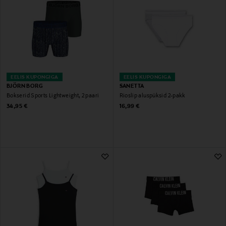
EELIS KUPONGIGA
EELIS KUPONGIGA
BJÖRN BORG
SANETTA
Bokserid Sports Lightweight, 2 paari
Rioslip aluspüksid 2-pakk
Original Price
Original Price
34,95 €
16,99 €