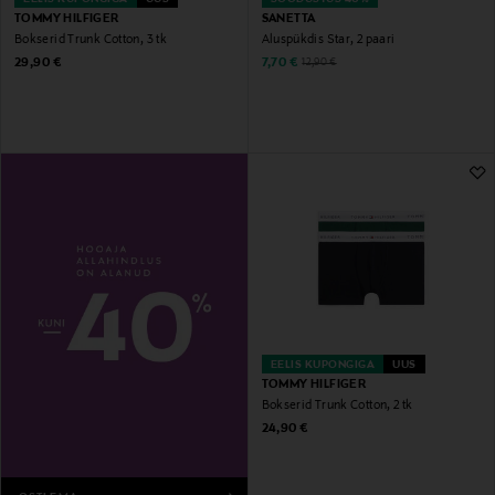
TOMMY HILFIGER
SANETTA
Bokserid Trunk Cotton, 3 tk
Aluspükdis Star, 2 paari
Original Price
Discounted Price
Original Price
29,90 €
7,70 €
12,90 €
EELIS KUPONGIGA
UUS
TOMMY HILFIGER
Bokserid Trunk Cotton, 2 tk
Original Price
24,90 €