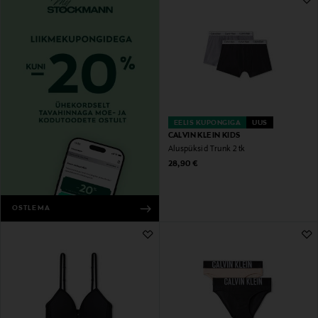
EELIS KUPONGIGA
UUS
CALVIN KLEIN KIDS
Aluspüksid Trunk 2 tk
Original Price
28,90 €
OSTLEMA