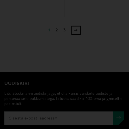
1
2
3
UUDISKIRI
Liitu Stockmanni uudiskirjaga, et olla kursis värskete uudiste ja
personaalsete pakkumistega. Liitudes saad ka -10% oma järgmiselt e-
poe ostult.