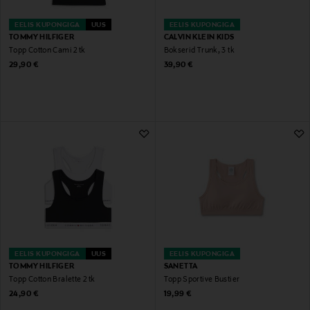
EELIS KUPONGIGA
UUS
EELIS KUPONGIGA
TOMMY HILFIGER
CALVIN KLEIN KIDS
Topp Cotton Cami 2 tk
Bokserid Trunk, 3 tk
Original Price
Original Price
29,90 €
39,90 €
EELIS KUPONGIGA
UUS
EELIS KUPONGIGA
TOMMY HILFIGER
SANETTA
Topp Cotton Bralette 2 tk
Topp Sportive Bustier
Original Price
Original Price
24,90 €
19,99 €