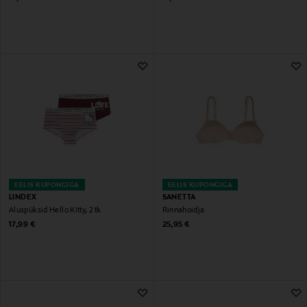
EELIS KUPONGIGA
EELIS KUPONGIGA
LINDEX
SANETTA
Aluspüksid Hello Kitty, 2 tk
Rinnahoidja
Original Price
Original Price
17,99 €
25,95 €