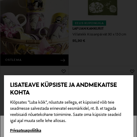
EELIS KUPONGIGA
LAPUAN KANKURIT
Villatekk Kissanpäivät 90 x 130 cm
Original Price
95,90 €
OSTLEMA
LISATEAVE KÜPSISTE JA ANDMEKAITSE
KOHTA
Klõpsates "Luba kõik", nõustute sellega, et küpsiseid võib teie
seadmesse salvestada erinevatel eesmärkidel, nt. B. et tagada
veebisaidi nõuetekohane toimimine. Saate oma küpsiste seadeid
igal ajal muuta selle lehe allosas.
SOODUSTUS 31%
SOODUSTUS 30%
LEXINGTON
LEXINGTON
Stockmann pole Sinu riigis saadaval.
Privaatsuspoliitika
Päevatekk Stripe Checked Jacquard
Pleed Map Jacquard