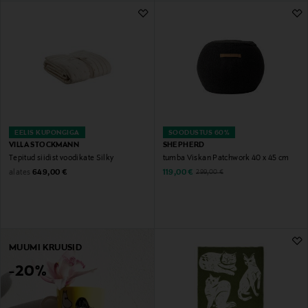
EELIS KUPONGIGA
SOODUSTUS 60%
VILLA STOCKMANN
SHEPHERD
Tepitud siidist voodikate Silky
tumba Viskan Patchwork 40 x 45 cm
Original Price
Discounted Price
alates
Original Price
649,00 €
119,00 €
299,00 €
MUUMI KRUUSID
-20%