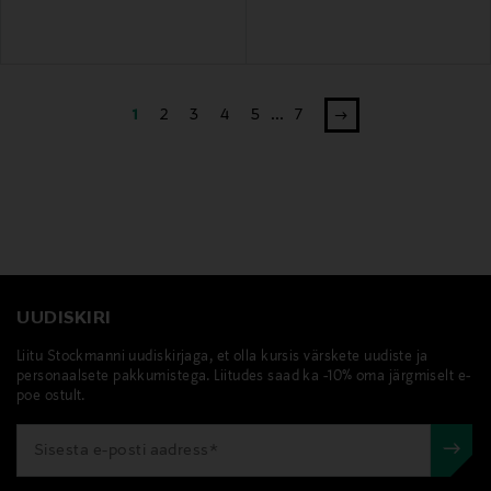
1
2
3
4
5
...
7
UUDISKIRI
Liitu Stockmanni uudiskirjaga, et olla kursis värskete uudiste ja
personaalsete pakkumistega. Liitudes saad ka -10% oma järgmiselt e-
poe ostult.