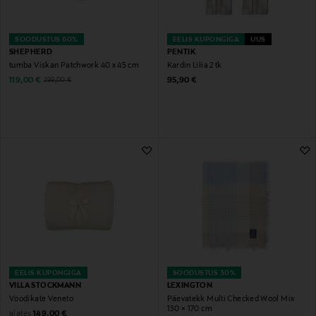
SOODUSTUS 60%
EELIS KUPONGIGA
UUS
SHEPHERD
PENTIK
tumba Viskan Patchwork 40 x 45 cm
Kardin Lilia 2 tk
Discounted Price
Original Price
Original Price
119,00 €
95,90 €
299,00 €
EELIS KUPONGIGA
SOODUSTUS 30%
VILLA STOCKMANN
LEXINGTON
Voodikate Veneto
Päevatekk Multi Checked Wool Mix
130 × 170 cm
Original Price
alates
149,00 €