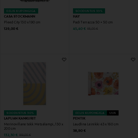
EELIS KUPONGIGA
SOODUSTUS 33%
CASA STOCKMANN
HAY
Pleed City 130 x 190 cm
Padi Terrazza 50 × 50 cm
Original Price
Discounted Price
Original Price
129,00 €
45,40 €
68,00 €
SOODUSTUS 30%
EELIS KUPONGIGA
UUS
LAPUAN KANKURIT
PENTIK
Merinovillane tekk Metsälampi, 130 x
Laudlina Leinikki 43 x 160 cm
200 cm
Original Price
38,90 €
Discounted Price
Original Price
132,30 €
189,00 €