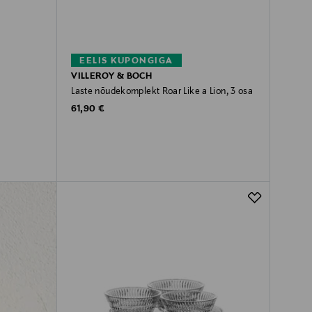
EELIS KUPONGIGA
VILLEROY & BOCH
Laste nõudekomplekt Roar Like a Lion, 3 osa
Original Price
61,90 €