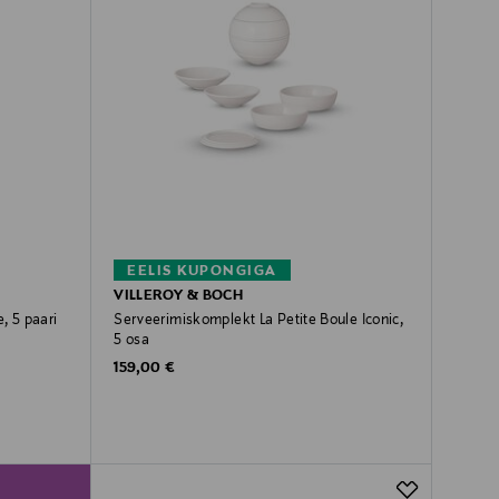
EELIS KUPONGIGA
VILLEROY & BOCH
, 5 paari
Serveerimiskomplekt La Petite Boule Iconic,
5 osa
Original Price
159,00 €