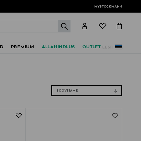
MYSTOCKMANN
label.header.go
ED
PREMIUM
ALLAHINDLUS
OUTLET
EESTI
SOOVITAME