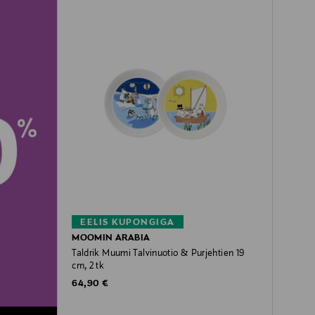
EELIS KUPONGIGA
MOOMIN ARABIA
Taldrik Muumi Talvinuotio & Purjehtien 19
cm, 2 tk
Original Price
64,90 €