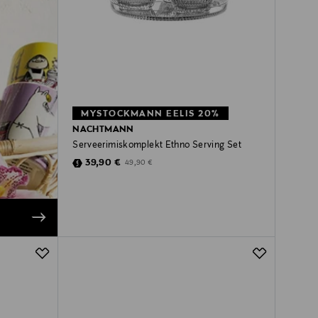
MYSTOCKMANN EELIS 20%
NACHTMANN
Serveerimiskomplekt Ethno Serving Set
Discounted Price
Original Price
39,90 €
49,90 €