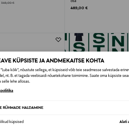
osa
d Price
Original Price
349,00 €
Original Price
489,00 €
EAVE KÜPSISTE JA ANDMEKAITSE KOHTA
"Luba kõik", nõustute sellega, et küpsiseid võib teie seadmesse salvestada erine
el, nt. B. et tagada veebisaidi nõuetekohane toimimine. Saate oma küpsiste sead
 selle lehe allosas.
poliitika
TE RÜHMADE HALDAMINE
alikud küpsised
Alati 