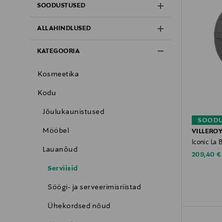
SOODUSTUSED
ALLAHINDLUSED
KATEGOORIA
Kosmeetika
Kodu
Jõulukaunistused
SOODU
Mööbel
VILLERO
Iconic La 
Lauanõud
Discounte
209,40 €
Serviisid
Söögi- ja serveerimisriistad
Ühekordsed nõud