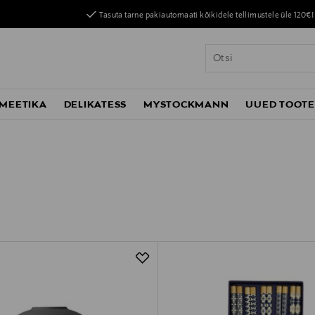
Tasuta tarne pakiautomaati kõikidele tellimustele üle 120€!
MEETIKA
DELIKATESS
MYSTOCKMANN
UUED TOOT