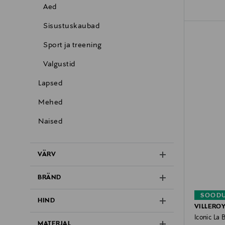
Aed
Sisustuskaubad
Sport ja treening
Valgustid
Lapsed
Mehed
Naised
VÄRV
BRÄND
SOODU
HIND
VILLERO
Iconic La 
MATERJAL