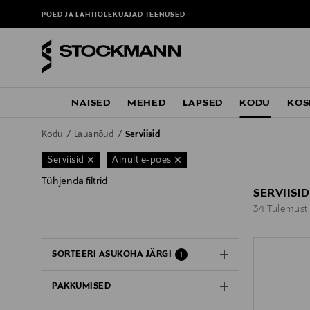
POED JA LAHTIOLEKUAJAD
TEENUSED
NAISED
MEHED
LAPSED
KODU
KOS
Kodu
Lauanõud
Serviisid
Serviisid
Ainult e-poes
Tühjenda filtrid
SERVIISID
34 Tulemust
34 Tulemust
SORTEERI ASUKOHA JÄRGI
1
PAKKUMISED