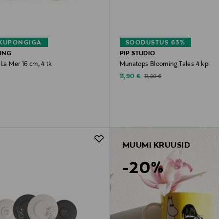
 KUPONGIGA
SOODUSTUS 63%
ING
PIP STUDIO
 La Mer 16 cm, 4 tk
Munatops Blooming Tales 4 kpl
rice
Discounted Price
Original Price
11,90 €
31,80 €
MUUMI KRUUSID
-20%