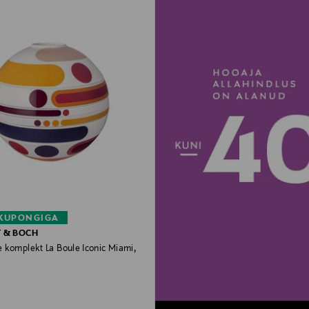
 KUPONGIGA
Y & BOCH
 komplekt La Boule Iconic Miami,
rice