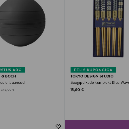
STUS 40%
EELIS KUPONGIGA
Y & BOCH
TOKYO DESIGN STUDIO
Boule lauanõud
Söögipulkade komplekt Blue Wave
Original Price
d Price
Original Price
15,90 €
349,00 €