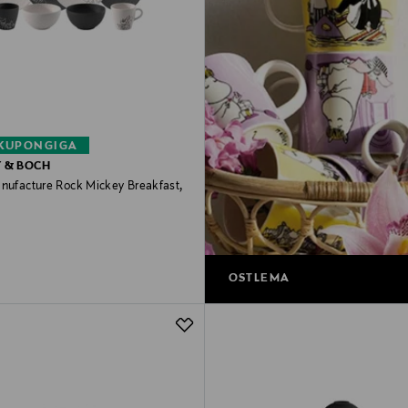
 KUPONGIGA
Y & BOCH
anufacture Rock Mickey Breakfast,
rice
OSTLEMA