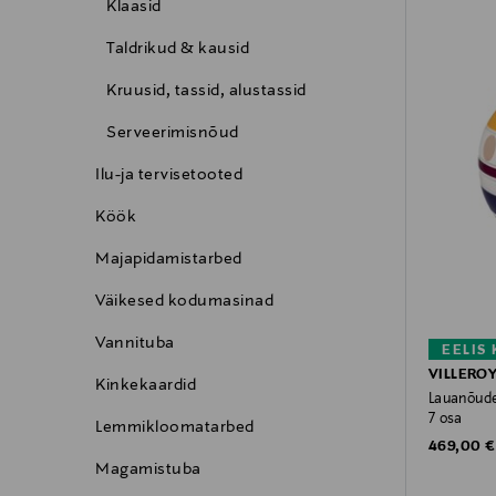
Klaasid
Taldrikud & kausid
Kruusid, tassid, alustassid
Serveerimisnõud
Ilu-ja tervisetooted
Köök
Majapidamistarbed
Väikesed kodumasinad
Vannituba
EELIS
VILLERO
Kinkekaardid
Lauanõude
7 osa
Lemmikloomatarbed
Original P
469,00 €
Magamistuba