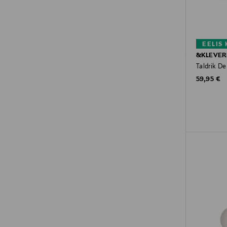
EELIS
&KLEVER
Taldrik De
Original P
59,95 €