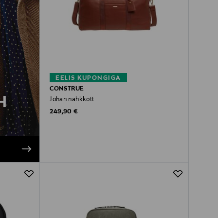
EELIS KUPONGIGA
CONSTRUE
H
Johan nahkkott
Original Price
249,90 €