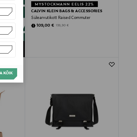
MYSTOCKMANN EELIS 22%
CALVIN KLEIN BAGS & ACCESSORIES
Sülearvutikott Raised Commuter
Discounted Price
Original Price
109,00 €
139,90 €
A KÕIK