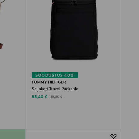
SOODUSTUS 40%
TOMMY HILFIGER
Seljakott Travel Packable
Discounted Price
Original Price
83,40 €
139,90 €