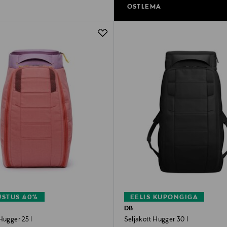
OSTLEMA
STUS 40%
EELIS KUPONGIGA
DB
Hugger 25 l
Seljakott Hugger 30 l