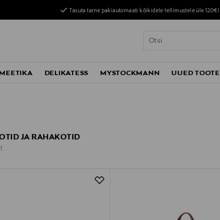
Tasuta tarne pakiautomaati kõikidele tellimustele üle 120€!
MEETIKA
DELIKATESS
MYSTOCKMANN
UUED TOOT
OTID JA RAHAKOTID
t
t