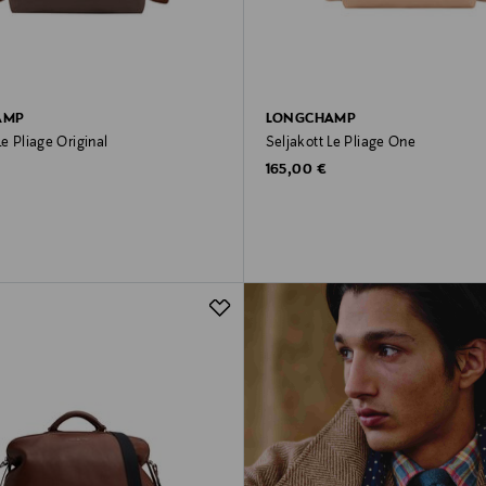
AMP
LONGCHAMP
Le Pliage Original
Seljakott Le Pliage One
rice
Original Price
165,00 €