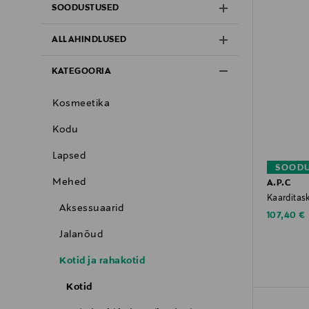
SOODUSTUSED
ALLAHINDLUSED
KATEGOORIA
Kosmeetika
Kodu
Lapsed
SOODU
Mehed
A.P.C
Kaarditas
Aksessuaarid
Discounte
107,40 €
Jalanõud
Kotid ja rahakotid
Kotid