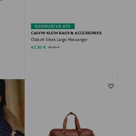
SOODUSTUS 61%
CALVIN KLEIN BAGS & ACCESSORIES
Õlakott Sleek Large Messanger
Discounted Price
Original Price
47,20 €
119,90 €