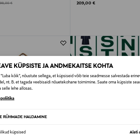
Original Price
d Price
riginal Price
209,00 €
199,00 €
EAVE KÜPSISTE JA ANDMEKAITSE KOHTA
"Luba kõik", nõustute sellega, et küpsiseid võib teie seadmesse salvestada erine
el, nt. B. et tagada veebisaidi nõuetekohane toimimine. Saate oma küpsiste sead
 selle lehe allosas.
poliitika
TE RÜHMADE HALDAMINE
alikud küpsised
Alati 