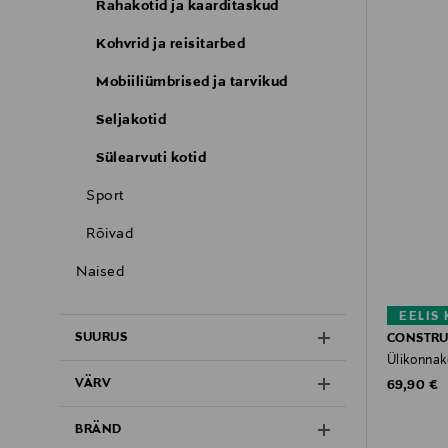
Rahakotid ja kaarditaskud
Kohvrid ja reisitarbed
Mobiiliümbrised ja tarvikud
Seljakotid
Sülearvuti kotid
Sport
Rõivad
Naised
EELIS
SUURUS
CONSTR
Ülikonnak
VÄRV
Original P
69,90 €
BRÄND