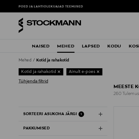
POED JA LAHTIOLEKUAJAD
TEENUSED
NAISED
MEHED
LAPSED
KODU
KOS
Mehed
Kotid ja rahakotid
Kotid ja rahakotid
Ainult e-poes
Tühjenda filtrid
MEESTE K
260 Tulemus
260 Tulemus
SORTEERI ASUKOHA JÄRGI
1
PAKKUMISED