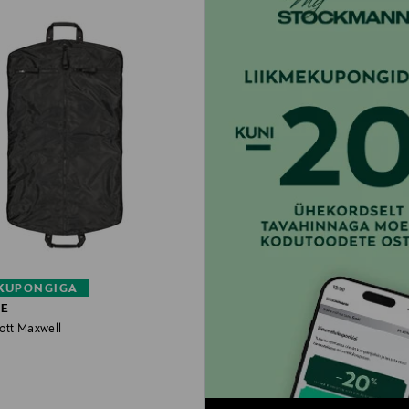
 KUPONGIGA
UE
ott Maxwell
rice