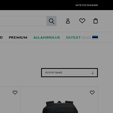
MYSTOCKMANN
label.header.go
ED
PREMIUM
ALLAHINDLUS
OUTLET
EESTI
SOOVITAME