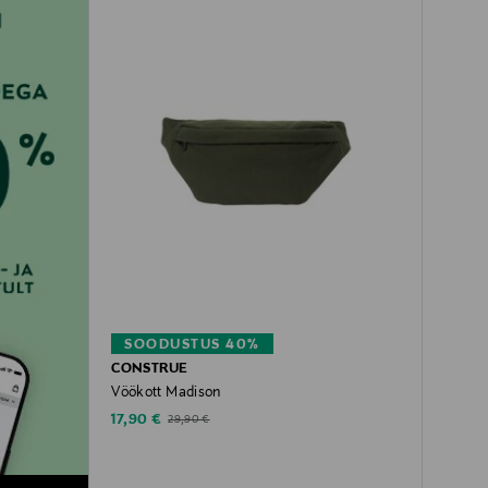
SOODUSTUS 40%
CONSTRUE
Vöökott Madison
Discounted Price
Original Price
17,90 €
29,90 €