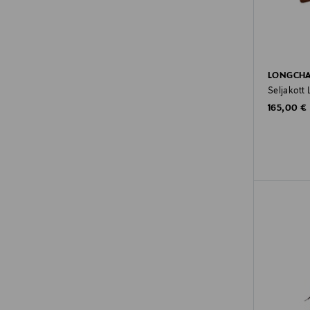
LONGCH
Seljakott 
Original P
165,00 €