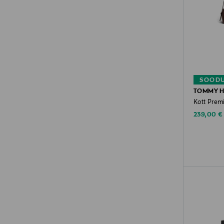
SOODU
TOMMY H
Kott Prem
Discounte
239,00 €