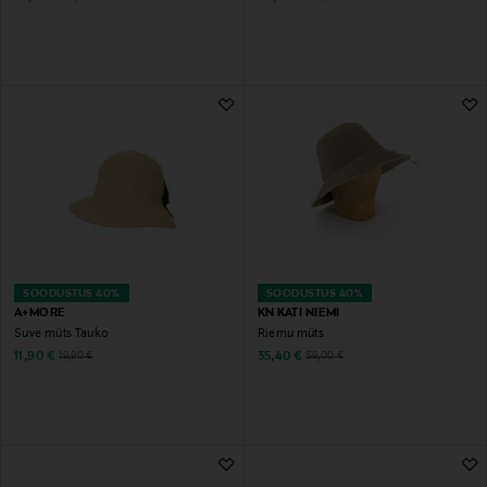
SOODUSTUS 40%
SOODUSTUS 40%
A+MORE
KN KATI NIEMI
Suve müts Tauko
Riemu müts
Discounted Price
Discounted Price
Original Price
Original Price
11,90 €
35,40 €
19,90 €
59,00 €