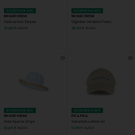
SOODUSTUS 40%
SOODUSTUS 40%
KN KATI NIEMI
KN KATI NIEMI
Päikesevisiir Eleanor
Õlgkübar Herukka Flower
Discounted Price
Discounted Price
Original Price
Original Price
35,40 €
38,90 €
59,00 €
65,00 €
SOODUSTUS 40%
SOODUSTUS 60%
KN KATI NIEMI
PICA PICA
Müts Kaarina Stripe
Nokamüts Lobsterroll
Discounted Price
Discounted Price
Original Price
Original Price
41,40 €
17,90 €
69,00 €
45,00 €