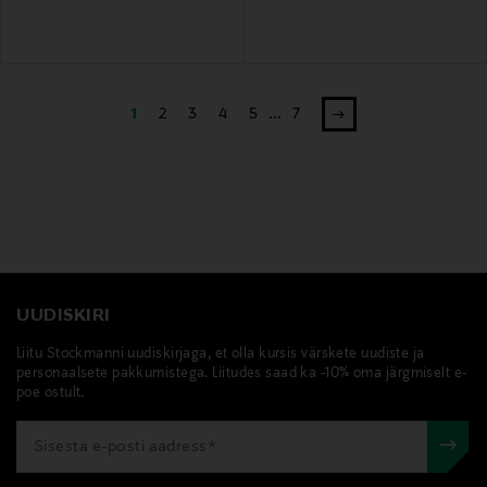
1
2
3
4
5
...
7
UUDISKIRI
Liitu Stockmanni uudiskirjaga, et olla kursis värskete uudiste ja
personaalsete pakkumistega. Liitudes saad ka -10% oma järgmiselt e-
poe ostult.