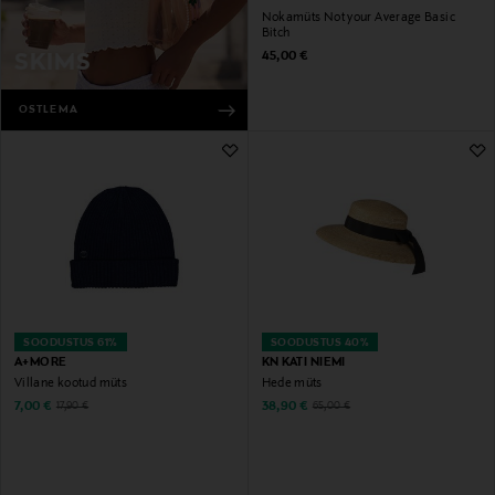
Nokamüts Not your Average Basic
Bitch
Original Price
45,00 €
SKIMS
OSTLEMA
SOODUSTUS 61%
SOODUSTUS 40%
A+MORE
KN KATI NIEMI
Villane kootud müts
Hede müts
Discounted Price
Discounted Price
Original Price
Original Price
7,00 €
38,90 €
17,90 €
65,00 €