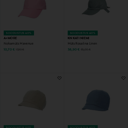
SOODUSTUS 40%
SOODUSTUS 40%
A+MORE
KN KATI NIEMI
Nokamüts Mavenue
Müts Rosalina Linen
Discounted Price
Discounted Price
Original Price
Original Price
10,70 €
38,90 €
17,90 €
65,00 €
SOODUSTUS 40%
SOODUSTUS 40%