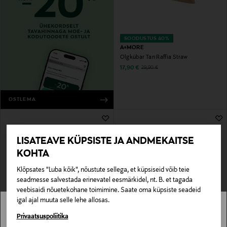
SOODUSTUS 40%
A+MORE
Õlgkübar Tan Raffia Straw
Discounted Price
Original Price
17,90 €
29,90 €
OSTLEMA
LISATEAVE KÜPSISTE JA ANDMEKAITSE
KOHTA
Klõpsates "Luba kõik", nõustute sellega, et küpsiseid võib teie
seadmesse salvestada erinevatel eesmärkidel, nt. B. et tagada
veebisaidi nõuetekohane toimimine. Saate oma küpsiste seadeid
igal ajal muuta selle lehe allosas.
SOODUSTUS 43%
SOODUSTUS 40%
KN KATI NIEMI
KN KATI NIEMI
Stockmann pole Sinu riigis saadaval.
Privaatsuspoliitika
Kübar Adrian
Kübar Leena