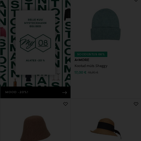
SOODUSTUS 66%
A+MORE
Kootud müts Shaggy
Discounted Price
Original Price
17,00 €
49,90 €
MOOD -20%!