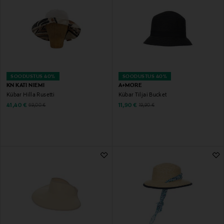
SOODUSTUS 40%
SOODUSTUS 40%
KN KATI NIEMI
A+MORE
Kübar Hilla Rusetti
Kübar Tiljai Bucket
Discounted Price
Discounted Price
Original Price
Original Price
41,40 €
11,90 €
69,00 €
19,90 €