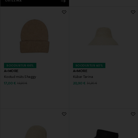
OSTLEMA
SOODUSTUS 66%
SOODUSTUS 40%
A+MORE
A+MORE
Kootud müts Shaggy
Kübar Tarina
Discounted Price
Discounted Price
Original Price
Original Price
17,00 €
20,90 €
49,90 €
34,90 €