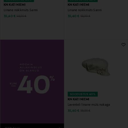
KN KATI NIEMI
KN KATI NIEMI
Linane nokkmüts Sanni
Linane nokkmüts Sanni
Discounted Price
Discounted Price
Original Price
Original Price
35,40 €
35,40 €
59,00 €
59,00 €
SOODUSTUS 40%
KN KATI NIEMI
Laventeli linane müts nokaga
Discounted Price
Original Price
35,40 €
59,00 €