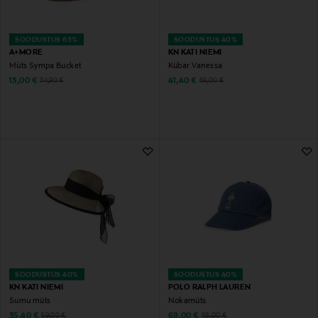
SOODUSTUS 63%
SOODUSTUS 40%
A+MORE
KN KATI NIEMI
Müts Sympa Bucket
Kübar Vanessa
Discounted Price
Discounted Price
Original Price
Original Price
13,00 €
41,40 €
34,90 €
69,00 €
SOODUSTUS 40%
SOODUSTUS 40%
KN KATI NIEMI
POLO RALPH LAUREN
Sumu müts
Nokamüts
Discounted Price
Discounted Price
Original Price
Original Price
35,40 €
69,00 €
59,00 €
115,00 €