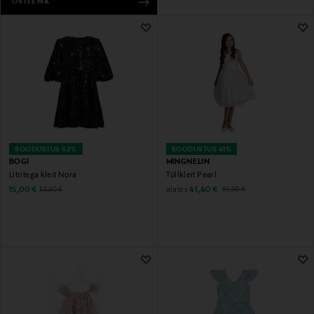
OSTLEMA
SOODUSTUS 62%
SOODUSTUS 41%
BOGI
MINGNELIN
Litritega kleit Nora
Tüllkleit Pearl
Discounted Price
Discounted Price
Original Price
alates
Original Price
15,00 €
41,40 €
39,90 €
69,90 €