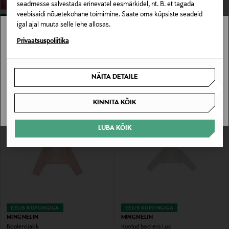
seadmesse salvestada erinevatel eesmärkidel, nt. B. et tagada
veebisaidi nõuetekohane toimimine. Saate oma küpsiste seadeid
igal ajal muuta selle lehe allosas.
EELIS KUPONGIGA
Stockmann pole Sinu riigis saadaval.
Privaatsuspoliitika
MINGNELIN
Bleiser
Sinu riiki ei ole kohaletoimetamine saadaval.
Original Price
alates
46,90 €
NÄITA DETAILE
SAAN ARU
MOOD -20%
KINNITA KÕIK
LUBA KÕIK
EELIS KUPONGIGA
EELIS KUPONGIGA
MINGNELIN
MINGNELIN
Boolerojakk
Kootud boolero Lux