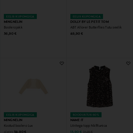
EELIS KUPONGIGA
EELIS KUPONGIGA
MINGNELIN
DOLLY BY LE PETIT TOM
Boolerojakk
ABT Allover Butterflies Tutu seelik
Original Price
Original Price
36,90 €
49,90 €
EELIS KUPONGIGA
SOODUSTUS 60%
MINGNELIN
NAME IT
Kootud boolero Lux
Litritega topp NkfRunica
Original Price
Discounted Price
alates
Original Price
34,90 €
13,90 €
34,99 €