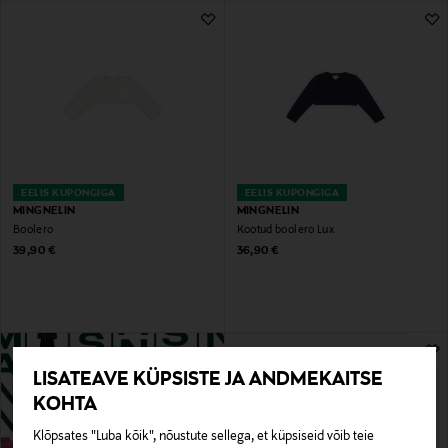
EELIS KUPONGIGA
EELIS KUPONGIGA
MINGNELIN
MINGNELIN
Boolero
Kootud boolero Lux
Original Price
Original Price
39,90 €
36,90 €
LISATEAVE KÜPSISTE JA ANDMEKAITSE
KOHTA
Klõpsates "Luba kõik", nõustute sellega, et küpsiseid võib teie