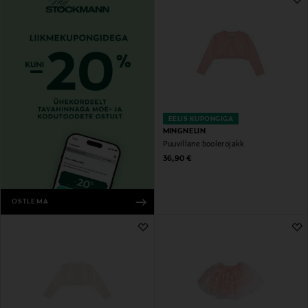
EELIS KUPONGIGA
MINGNELIN
Puuvillane boolerojakk
Original Price
36,90 €
OSTLEMA