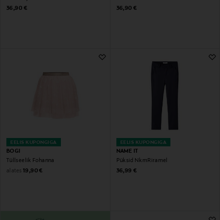
Original Price
Original Price
36,90 €
36,90 €
EELIS KUPONGIGA
EELIS KUPONGIGA
BOGI
NAME IT
Tüllseelik Fohanna
Püksid NkmRiramel
Original Price
Original Price
alates
19,90 €
36,99 €