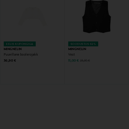
EELIS KUPONGIGA
SOODUSTUS 62%
MINGNELIN
MINGNELIN
Puuvillane boolerojakk
Vest
Original Price
Discounted Price
Original Price
36,90 €
11,00 €
28,90 €