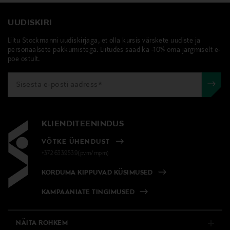
UUDISKIRI
Liitu Stockmanni uudiskirjaga, et olla kursis värskete uudiste ja
personaalsete pakkumistega. Liitudes saad ka -10% oma järgmiselt e-
poe ostult.
KLIENDITEENINDUS
VÕTKE ÜHENDUST
+372 6339539(pvm/mpm)
KORDUMA KIPPUVAD KÜSIMUSED
KAMPAANIATE TINGIMUSED
NÄITA ROHKEM