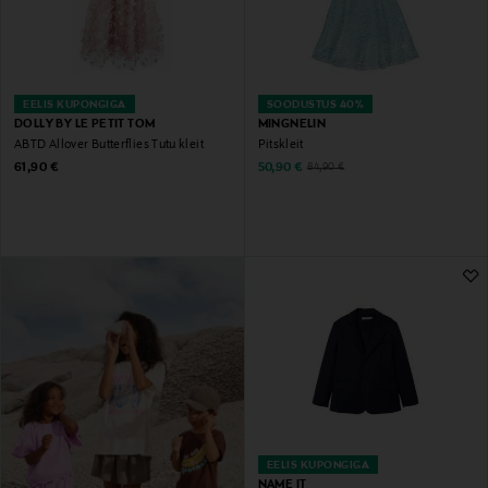
EELIS KUPONGIGA
SOODUSTUS 40%
DOLLY BY LE PETIT TOM
MINGNELIN
ABTD Allover Butterflies Tutu kleit
Pitskleit
Original Price
Discounted Price
Original Price
61,90 €
50,90 €
84,90 €
EELIS KUPONGIGA
NAME IT