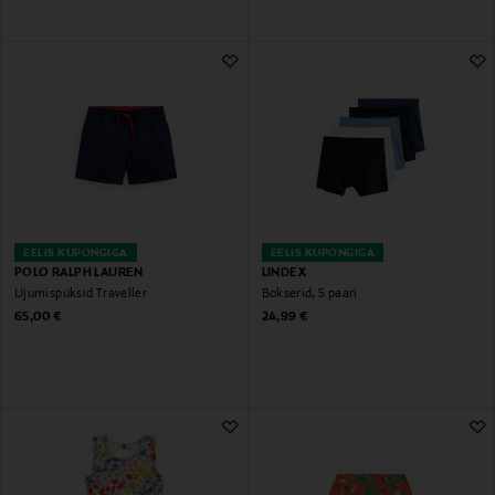
EELIS KUPONGIGA
EELIS KUPONGIGA
POLO RALPH LAUREN
LINDEX
Ujumispüksid Traveller
Bokserid, 5 paari
Original Price
Original Price
65,00 €
24,99 €