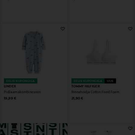
EELIS KUPONGIGA
EELIS KUPONGIGA
UUS
LINDEX
TOMMY HILFIGER
Pidžaamakombinesoon
Rinnahoidja Cotton Fixed Foam
Original Price
Original Price
19,99 €
21,90 €