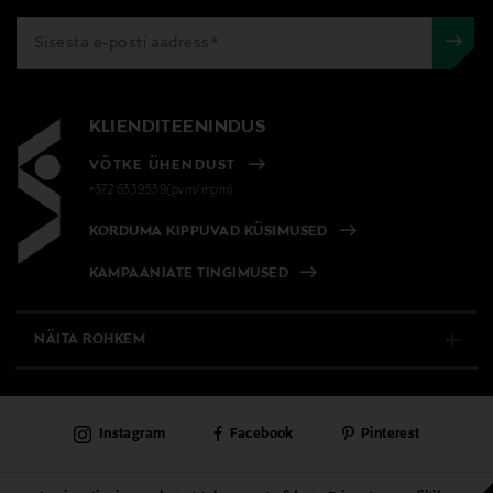
KLIENDITEENINDUS
VÕTKE ÜHENDUST
+372 6339539(pvm/mpm)
KORDUMA KIPPUVAD KÜSIMUSED
KAMPAANIATE TINGIMUSED
NÄITA ROHKEM
E-POOD
Instagram
Facebook
Pinterest
PÜSIKLIENDITEENINDUS
KAUBAMAJAD