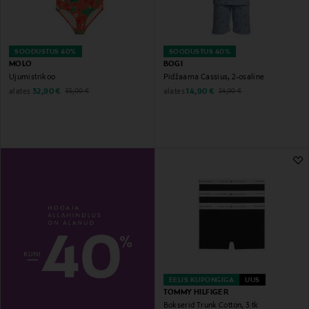
SOODUSTUS 40%
SOODUSTUS 40%
MOLO
BOGI
Ujumistrikoo
Pidžaama Cassius, 2-osaline
Discounted Price
Original Price
Discounted Price
Original Price
alates
alates
32,90 €
14,90 €
55,00 €
24,90 €
EELIS KUPONGIGA
UUS
TOMMY HILFIGER
Bokserid Trunk Cotton, 3 tk