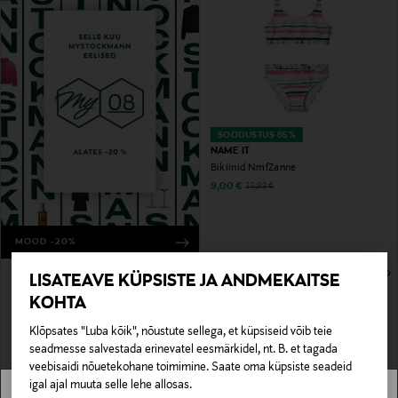
SOODUSTUS 65%
NAME IT
Bikiinid NmfZanne
Discounted Price
Original Price
9,00 €
25,99 €
MOOD -20%
LISATEAVE KÜPSISTE JA ANDMEKAITSE
KOHTA
Klõpsates "Luba kõik", nõustute sellega, et küpsiseid võib teie
seadmesse salvestada erinevatel eesmärkidel, nt. B. et tagada
veebisaidi nõuetekohane toimimine. Saate oma küpsiste seadeid
igal ajal muuta selle lehe allosas.