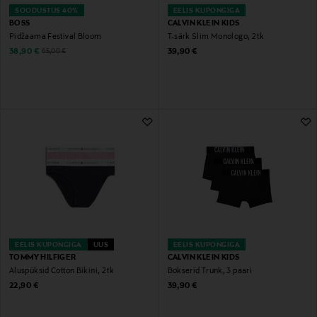
SOODUSTUS 40%
EELIS KUPONGIGA
BOSS
CALVIN KLEIN KIDS
Pidžaama Festival Bloom
T-särk Slim Monologo, 2 tk
Discounted Price
Original Price
Original Price
38,90 €
39,90 €
65,00 €
EELIS KUPONGIGA
UUS
EELIS KUPONGIGA
TOMMY HILFIGER
CALVIN KLEIN KIDS
Aluspüksid Cotton Bikini, 2 tk
Bokserid Trunk, 3 paari
Original Price
Original Price
22,90 €
39,90 €