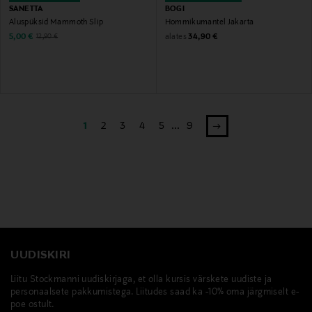
SANETTA
BOGI
Aluspüksid Mammoth Slip
Hommikumantel Jakarta
Discounted Price
Original Price
alates
Original Price
5,00 €
34,90 €
12,90 €
1
2
3
4
5
...
9
UUDISKIRI
Liitu Stockmanni uudiskirjaga, et olla kursis värskete uudiste ja
personaalsete pakkumistega. Liitudes saad ka -10% oma järgmiselt e-
poe ostult.