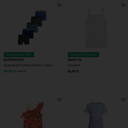
323 Tulemust
SOODUSTUS 40%
EELIS KUPONGIGA
BJÖRN BORG
SANETTA
Aluspüksid Cotton Stretch, 5 paari
Alussärk
Discounted Price
Original Price
Original Price
29,90 €
14,95 €
49,95 €