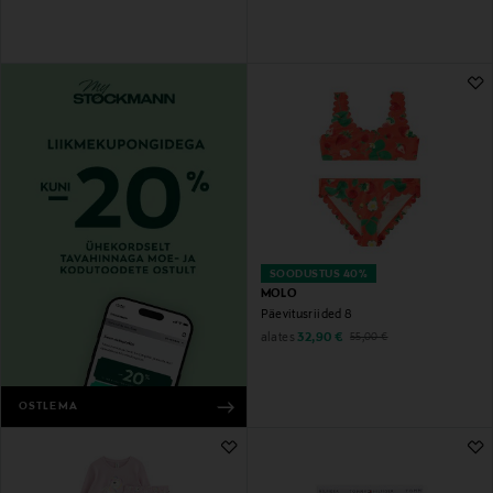
SOODUSTUS 40%
MOLO
Päevitusriided 8
Discounted Price
Original Price
alates
32,90 €
55,00 €
OSTLEMA