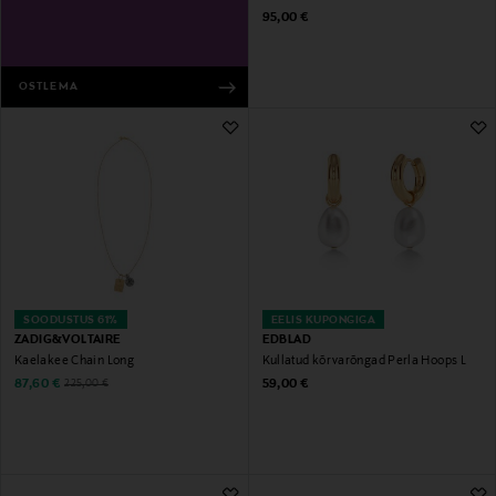
Original Price
95,00 €
OSTLEMA
SOODUSTUS 61%
EELIS KUPONGIGA
ZADIG&VOLTAIRE
EDBLAD
Kaelakee Chain Long
Kullatud kõrvarõngad Perla Hoops L
Discounted Price
Original Price
Original Price
87,60 €
59,00 €
225,00 €