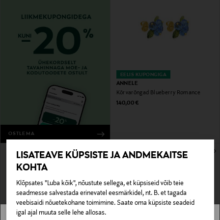
EELIS KUPONGIGA
ANNELE
Kõrvarõngad Blueberry Romance
Original Price
140,00 €
OSTLEMA
LISATEAVE KÜPSISTE JA ANDMEKAITSE
KOHTA
Klõpsates "Luba kõik", nõustute sellega, et küpsiseid võib teie
seadmesse salvestada erinevatel eesmärkidel, nt. B. et tagada
veebisaidi nõuetekohane toimimine. Saate oma küpsiste seadeid
igal ajal muuta selle lehe allosas.