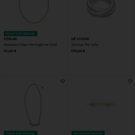
EELIS KUPONGIGA
EDBLAD
LIÉ STUDIO
Kaelakee Chain Herringbone Gold
Sõrmus The Sofie
Original Price
Original Price
55,00 €
170,00 €
EELIS KUPONGIGA
EELIS KUPONGIGA