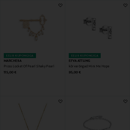
989 Tulemust
EELIS KUPONGIGA
EELIS KUPONGIGA
MARCHESA
EFVA ATTLING
Pross Locket Of Pearl Shaky Pearl
kõrvarõngad Mini Me Hope
Original Price
Original Price
115,00 €
95,00 €