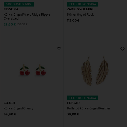
SOODUSTUS 60%
EELIS KUPONGIGA
MISSOMA
ZADIG&VOLTAIRE
Kõrvarõngad Wavy Ridge Ripple
Kõrvarõngad Rock
Oversized
Original Price
115,00 €
Discounted Price
Original Price
59,60 €
150,00 €
EELIS KUPONGIGA
COACH
EDBLAD
Kõrvarõngad Cherry
Kullatud kõrvarõngad Feather
Original Price
Original Price
89,90 €
39,00 €