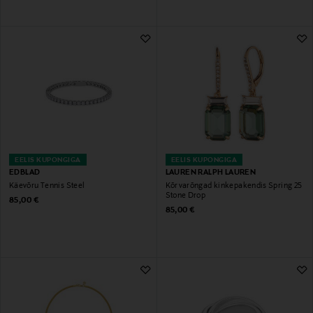
EELIS KUPONGIGA
EELIS KUPONGIGA
EDBLAD
LAUREN RALPH LAUREN
Käevõru Tennis Steel
Kõrvarõngad kinkepakendis Spring 25
Stone Drop
Original Price
85,00 €
Original Price
85,00 €