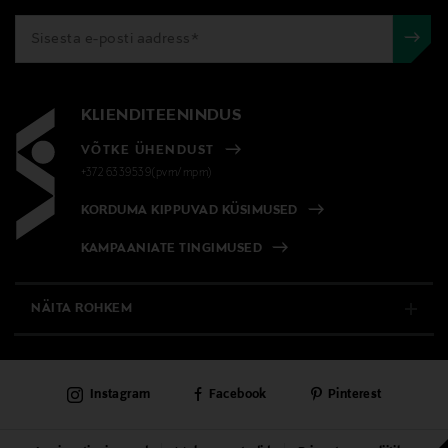
KLIENDITEENINDUS
VÕTKE ÜHENDUST
+372 6339539(pvm/mpm)
KORDUMA KIPPUVAD KÜSIMUSED
KAMPAANIATE TINGIMUSED
NÄITA ROHKEM
E-POOD
Instagram
Facebook
Pinterest
PÜSIKLIENDITEENINDUS
KAUBAMAJAD