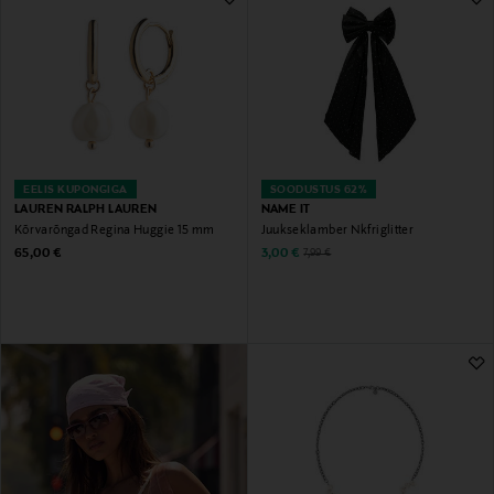
EELIS KUPONGIGA
SOODUSTUS 62%
LAUREN RALPH LAUREN
NAME IT
Kõrvarõngad Regina Huggie 15 mm
Juukseklamber Nkfriglitter
Original Price
Discounted Price
Original Price
65,00 €
3,00 €
7,99 €