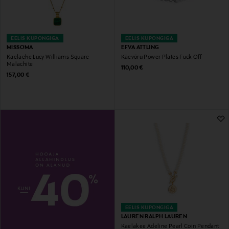
EELIS KUPONGIGA
EELIS KUPONGIGA
MISSOMA
EFVA ATTLING
Kaelaehe Lucy Williams Square
Käevõru Power Plates Fuck Off
Malachite
Original Price
110,00 €
Original Price
157,00 €
EELIS KUPONGIGA
LAUREN RALPH LAUREN
Kaelakee Adeline Pearl Coin Pendant