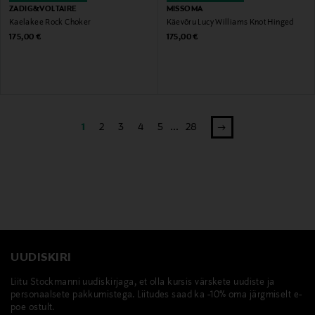
ZADIG&VOLTAIRE
MISSOMA
Kaelakee Rock Choker
Käevõru Lucy Williams Knot Hinged
Original Price
Original Price
175,00 €
175,00 €
1
2
3
4
5
...
28
UUDISKIRI
Liitu Stockmanni uudiskirjaga, et olla kursis värskete uudiste ja
personaalsete pakkumistega. Liitudes saad ka -10% oma järgmiselt e-
poe ostult.