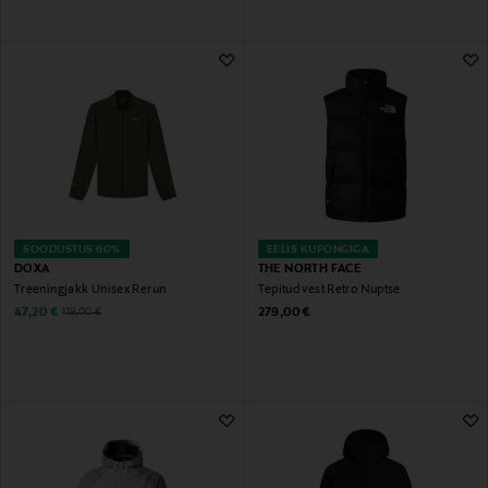
SOODUSTUS 60%
EELIS KUPONGIGA
DOXA
THE NORTH FACE
Treeningjakk Unisex Rerun
Tepitud vest Retro Nuptse
Discounted Price
Original Price
Original Price
47,20 €
279,00 €
119,00 €