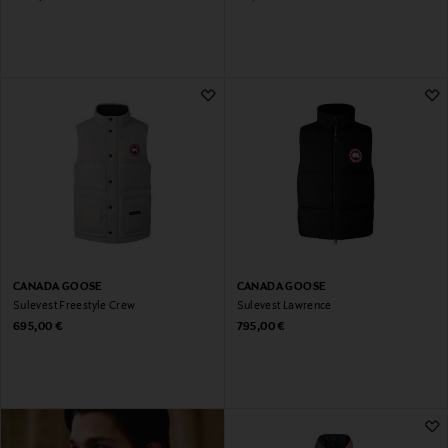
CANADA GOOSE
CANADA GOOSE
Sulevest Freestyle Crew
Sulevest Lawrence
Original Price
Original Price
695,00 €
795,00 €