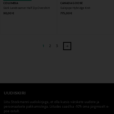
COLUMBIA
CANADA GOOSE
Särk Landroamer Half Zip Overshirt
Sulejope Hybridge Knit
Original Price
Original Price
90,00 €
775,00 €
1
2
3
UUDISKIRI
Liitu Stockmanni uudiskirjaga, et olla kursis värskete uudiste ja
personaalsete pakkumistega. Liitudes saad ka -10% oma järgmiselt e-
poe ostult.