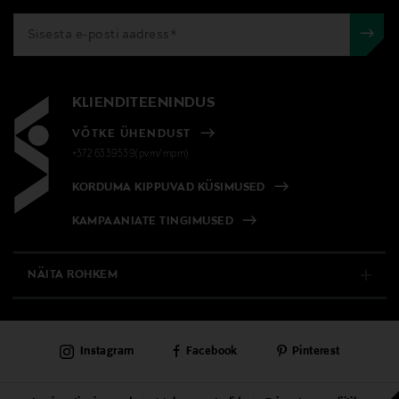
KLIENDITEENINDUS
VÕTKE ÜHENDUST
+372 6339539(pvm/mpm)
KORDUMA KIPPUVAD KÜSIMUSED
KAMPAANIATE TINGIMUSED
NÄITA ROHKEM
E-POOD
Instagram
Facebook
Pinterest
PÜSIKLIENDITEENINDUS
KAUBAMAJAD