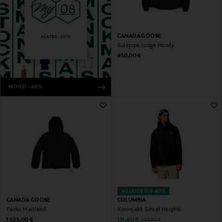
CANADA GOOSE
Sulejope Lodge Hoody
Original Price
850,00 €
MOOD -20%
SOODUSTUS 40%
CANADA GOOSE
COLUMBIA
Parka Maitland
Koorejakk Street Heights
Original Price
Discounted Price
Original Price
1 525,00 €
131,40 €
220,00 €