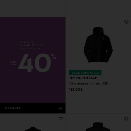
EELIS KUPONGIGA
THE NORTH FACE
Vihmamantel Unisex NSE
Original Price
195,00 €
OSTLEMA