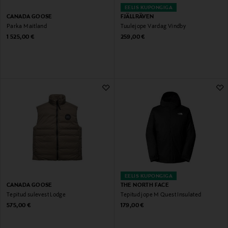
EELIS KUPONGIGA
CANADA GOOSE
FJÄLLRÄVEN
Parka Maitland
Tuulejope Vardag Vindby
Original Price
Original Price
1 525,00 €
259,00 €
EELIS KUPONGIGA
CANADA GOOSE
THE NORTH FACE
Tepitud sulevest Lodge
Tepitud jope M Quest Insulated
Original Price
Original Price
575,00 €
179,00 €