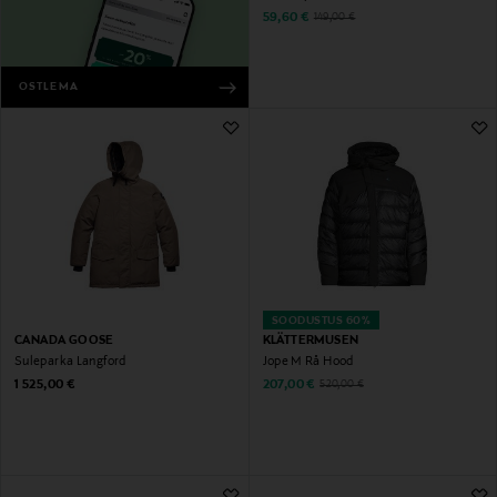
Discounted Price
Original Price
59,60 €
149,00 €
OSTLEMA
SOODUSTUS 60%
CANADA GOOSE
KLÄTTERMUSEN
Suleparka Langford
Jope M Rå Hood
Original Price
Discounted Price
Original Price
1 525,00 €
207,00 €
520,00 €