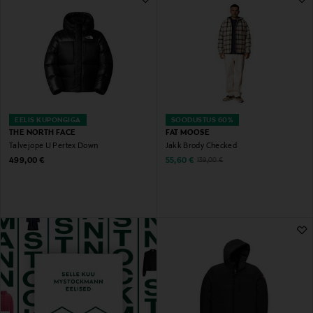
EELIS KUPONGIGA
SOODUSTUS 60%
THE NORTH FACE
FAT MOOSE
Talvejope U Pertex Down
Jakk Brody Checked
Original Price
Discounted Price
Original Price
499,00 €
55,60 €
139,00 €