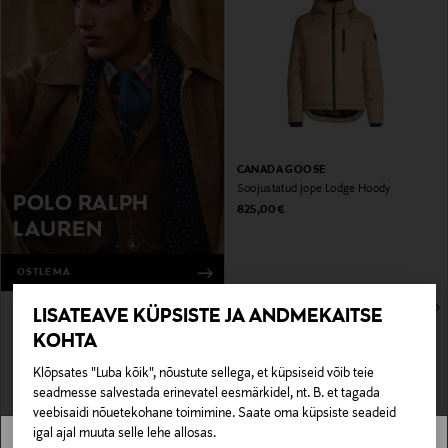
CANADA GOOSE
Soojustatud jope Lodge Hoody
POLO RALPH
Original Price
825,00 €
LAUREN
OSTLEMA
LISATEAVE KÜPSISTE JA ANDMEKAITSE
KOHTA
Klõpsates "Luba kõik", nõustute sellega, et küpsiseid võib teie
seadmesse salvestada erinevatel eesmärkidel, nt. B. et tagada
veebisaidi nõuetekohane toimimine. Saate oma küpsiste seadeid
igal ajal muuta selle lehe allosas.