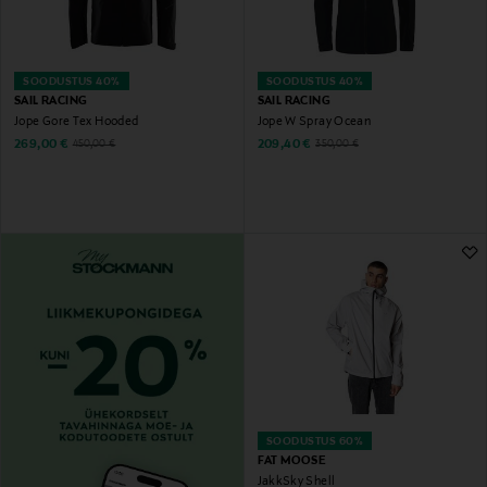
SOODUSTUS 40%
SOODUSTUS 40%
SAIL RACING
SAIL RACING
Jope Gore Tex Hooded
Jope W Spray Ocean
Discounted Price
Discounted Price
Original Price
Original Price
269,00 €
209,40 €
450,00 €
350,00 €
SOODUSTUS 60%
FAT MOOSE
JakkSky Shell