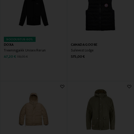
SOODUSTUS 60%
DOXA
CANADA GOOSE
Treeningjakk Unisex Rerun
Sulevest Lodge
Discounted Price
Original Price
Original Price
47,20 €
575,00 €
119,00 €