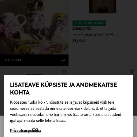
EELIS KUPONGIGA
BRABANTIA
Pedaaliga prügikast NewIcon
Original Price
53,00 €
OSTLEMA
LISATEAVE KÜPSISTE JA ANDMEKAITSE
KOHTA
Klõpsates "Luba kõik", nõustute sellega, et küpsiseid võib teie
seadmesse salvestada erinevatel eesmärkidel, nt. B. et tagada
veebisaidi nõuetekohane toimimine. Saate oma küpsiste seadeid
igal ajal muuta selle lehe allosas.
EELIS KUPONGIGA
EELIS KUPONGIGA
BRABANTIA
BRABANTIA
Stockmann pole Sinu riigis saadaval.
Privaatsuspoliitika
Prügikast Bo Touch, 30 l
Newlcon pedaaliga prügikast 20 l