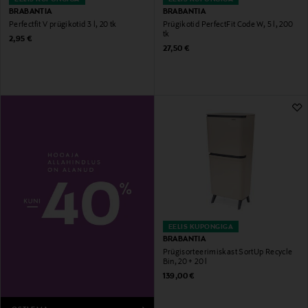
BRABANTIA
BRABANTIA
Perfectfit V prügikotid 3 l, 20 tk
Prügikotid PerfectFit Code W, 5 l, 200
tk
Original Price
2,95 €
Original Price
27,50 €
EELIS KUPONGIGA
BRABANTIA
Prügisorteerimiskast SortUp Recycle
Bin, 20 + 20 l
Original Price
139,00 €