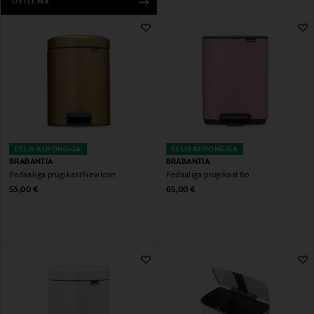
OSTLEMA
EELIS KUPONGIGA
EELIS KUPONGIGA
BRABANTIA
BRABANTIA
Pedaaliga prügikast NewIcon
Pedaaliga prügikast Bo
Original Price
Original Price
53,00 €
65,00 €