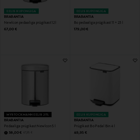
EELIS KUPONGIGA
EELIS KUPONGIGA
BRABANTIA
BRABANTIA
Newlcon pedaaliga prügikast 12 l
Bo pedaaliga prügikast 11 + 23 l
Original Price
Original Price
67,00 €
179,00 €
MYSTOCKMANN EELIS 21%
EELIS KUPONGIGA
BRABANTIA
BRABANTIA
Pedaaliga prügikast Newlcon 5 l
Prügikast Bo Pedal Bin 4 l
Discounted Price
Original Price
Original Price
38,00 €
49,95 €
47,95 €