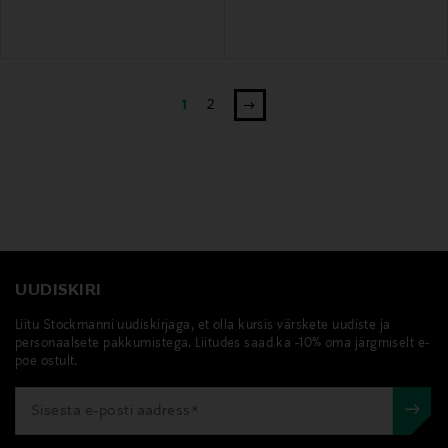
1
2
UUDISKIRI
Liitu Stockmanni uudiskirjaga, et olla kursis värskete uudiste ja
personaalsete pakkumistega. Liitudes saad ka -10% oma järgmiselt e-
poe ostult.