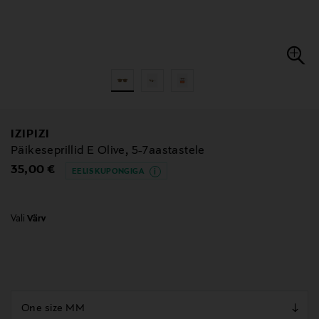
IZIPIZI
Päikeseprillid E Olive, 5-7aastastele
Original Price
35,00 €
EELIS KUPONGIGA
Vali
Värv
null
null