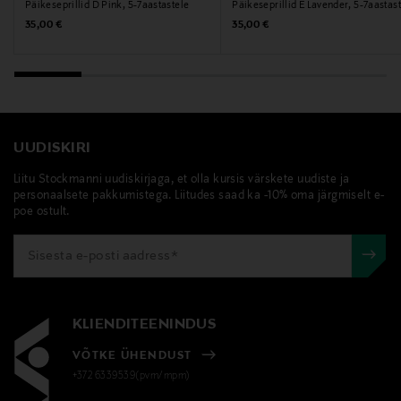
Päikeseprillid D Pink, 5-7aastastele
Päikeseprillid E Lavender, 5-7aastas
Original Price
Original Price
35,00 €
35,00 €
UUDISKIRI
Liitu Stockmanni uudiskirjaga, et olla kursis värskete uudiste ja
personaalsete pakkumistega. Liitudes saad ka -10% oma järgmiselt e-
poe ostult.
KLIENDITEENINDUS
VÕTKE ÜHENDUST
+372 6339539(pvm/mpm)