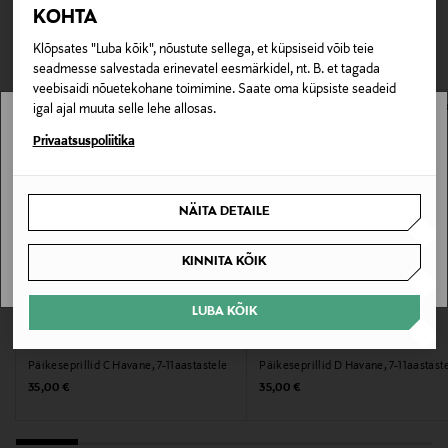
TEISED KLIENDID
Tarnimine pakiautomaati või postkontorisse
KOHTA
0,00 € – 4,90 €
VAATASID KA
Tootenumber
Klõpsates "Luba kõik", nõustute sellega, et küpsiseid võib teie
seadmesse salvestada erinevatel eesmärkidel, nt. B. et tagada
178296540
veebisaidi nõuetekohane toimimine. Saate oma küpsiste seadeid
igal ajal muuta selle lehe allosas.
Materjal
Stockmann pole Sinu riigis saadaval.
Privaatsuspoliitika
Polüamiid
Sinu riiki ei ole kohaletoimetamine saadaval.
NÄITA DETAILE
Värv
SAAN ARU
OLIVE
KINNITA KÕIK
Suurus
LUBA KÕIK
EELIS KUPONGIGA
EELIS KUPONGIGA
One size MM
IZIPIZI
IZIPIZI
Päikeseprillid C Havane, 7-11aastastele
Päikeseprillid D Havane, 7-11aastast
Tootjamaa
Original Price
Original Price
35,00 €
35,00 €
HIINA