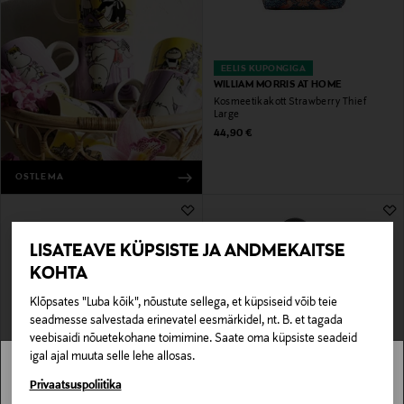
EELIS KUPONGIGA
WILLIAM MORRIS AT HOME
Kosmeetikakott Strawberry Thief
Large
Original Price
44,90 €
OSTLEMA
LISATEAVE KÜPSISTE JA ANDMEKAITSE
KOHTA
Klõpsates "Luba kõik", nõustute sellega, et küpsiseid võib teie
seadmesse salvestada erinevatel eesmärkidel, nt. B. et tagada
veebisaidi nõuetekohane toimimine. Saate oma küpsiste seadeid
igal ajal muuta selle lehe allosas.
EELIS KUPONGIGA
EELIS KUPONGIGA
CASA STOCKMANN
ZONE DENMARK
Stockmann pole Sinu riigis saadaval.
Privaatsuspoliitika
WC-harja vahetuspea
Hook konks