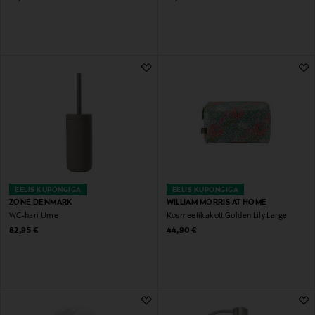
EELIS KUPONGIGA
EELIS KUPONGIGA
ZONE DENMARK
WILLIAM MORRIS AT HOME
WC-hari Ume
Kosmeetikakott Golden Lily Large
Original Price
Original Price
82,95 €
44,90 €