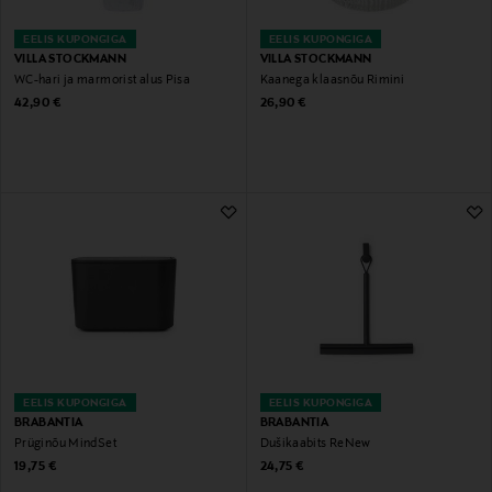
EELIS KUPONGIGA
EELIS KUPONGIGA
VILLA STOCKMANN
VILLA STOCKMANN
WC-hari ja marmorist alus Pisa
Kaanega klaasnõu Rimini
Original Price
Original Price
42,90 €
26,90 €
EELIS KUPONGIGA
EELIS KUPONGIGA
BRABANTIA
BRABANTIA
Prüginõu MindSet
Dušikaabits ReNew
Original Price
Original Price
19,75 €
24,75 €