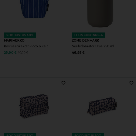
SOODUSTUS 40%
EELIS KUPONGIGA
MARIMEKKO
ZONE DENMARK
Kosmeetikakott Piccolo Kait
Seebidosaator Ume 250 ml
Discounted Price
Original Price
Original Price
23,90 €
46,95 €
40,00 €
SOODUSTUS 30%
SOODUSTUS 30%