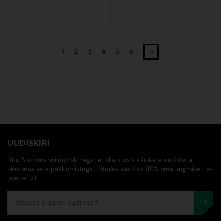
1
2
3
4
5
6
UUDISKIRI
Liitu Stockmanni uudiskirjaga, et olla kursis värskete uudiste ja
personaalsete pakkumistega. Liitudes saad ka -10% oma järgmiselt e-
poe ostult.