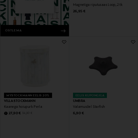
Magnetiga riputusaas Loop, ​​2 tk
Original Price
26,95 €
OSTLEMA
MYSTOCKMANN EELIS 20%
EELIS KUPONGIGA
VILLA STOCKMANN
UMBRA
Kaanega hoiupurk Perla
Valamusõel Starfish
Discounted Price
Original Price
Original Price
27,90 €
6,90 €
34,90 €