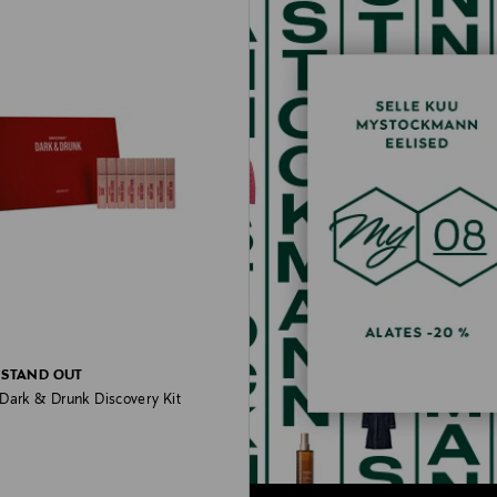
 STAND OUT
Dark & Drunk Discovery Kit
rice