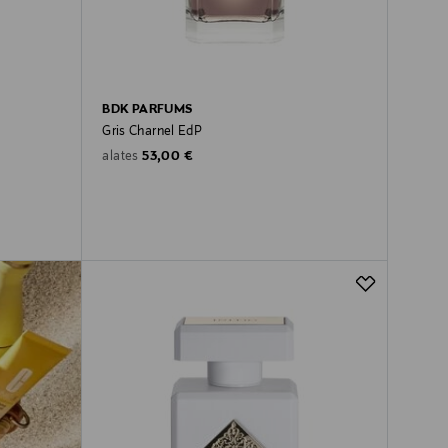
BDK PARFUMS
Gris Charnel EdP
Original Price
53,00 €
alates