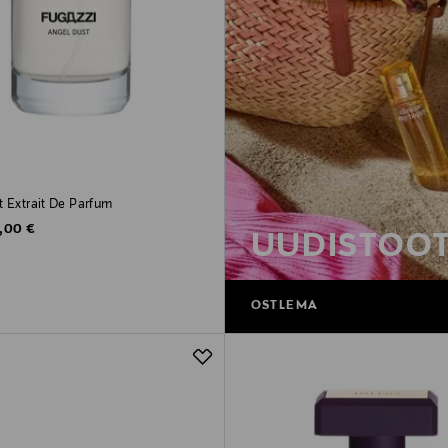
t Extrait De Parfum
ginal Price
5,00 €
UUDISTOO
OSTLEMA