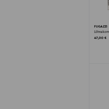
FUGAZZI
Lõhnakom
Original P
47,00 €