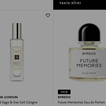
VAATA KÕIKI
UUS
NE LONDON
BYREDO
 Sage & Sea Salt Cologne
Future Memeories Eau de Parfum