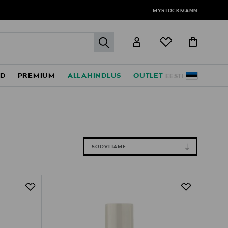
MYSTOCKMANN
label.header.go
ED
PREMIUM
ALLAHINDLUS
OUTLET
EESTI
SOOVITAME