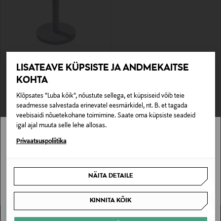
SOODUSTUS 60%
LISATEAVE KÜPSISTE JA ANDMEKAITSE
DESIGN LETTERS
Abilaud Trisse 3-in-1 Small
KOHTA
Discounted Price
Original Price
54,00 €
135,00 €
Klõpsates "Luba kõik", nõustute sellega, et küpsiseid võib teie
seadmesse salvestada erinevatel eesmärkidel, nt. B. et tagada
veebisaidi nõuetekohane toimimine. Saate oma küpsiste seadeid
igal ajal muuta selle lehe allosas.
Stockmann pole Sinu riigis saadaval.
Privaatsuspoliitika
Sinu riiki ei ole kohaletoimetamine saadaval.
NÄITA DETAILE
SAAN ARU
KINNITA KÕIK