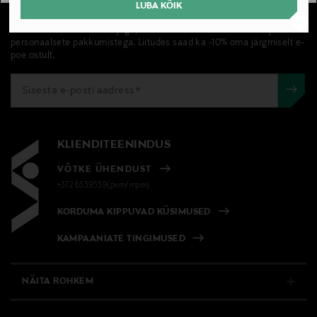
UUDISKIRI
LUBA KÕIK
Liitu Stockmanni uudiskirjaga, et olla kursis värskete uudiste ja
personaalsete pakkumistega. Liitudes saad ka -10% oma järgmiselt e-
poe ostult.
KLIENDITEENINDUS
VÕTKE ÜHENDUST
+372 6339539(pvm/mpm)
KORDUMA KIPPUVAD KÜSIMUSED
KAMPAANIATE TINGIMUSED
NÄITA ROHKEM
E-POOD