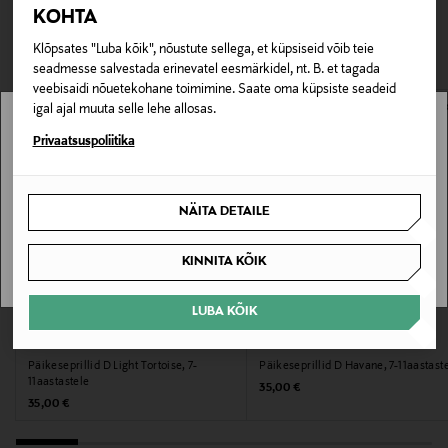
TEISED KLIENDID
Tarnimine pakiautomaati või postkontorisse
KOHTA
0,00 € – 4,90 €
VAATASID KA
Tootenumber
Klõpsates "Luba kõik", nõustute sellega, et küpsiseid võib teie
seadmesse salvestada erinevatel eesmärkidel, nt. B. et tagada
178296601
veebisaidi nõuetekohane toimimine. Saate oma küpsiste seadeid
igal ajal muuta selle lehe allosas.
Materjal
Stockmann pole Sinu riigis saadaval.
Privaatsuspoliitika
Polüamiid
Sinu riiki ei ole kohaletoimetamine saadaval.
NÄITA DETAILE
Värv
SAAN ARU
HAVANA
KINNITA KÕIK
Suurus
LUBA KÕIK
EELIS KUPONGIGA
EELIS KUPONGIGA
One size MM
IZIPIZI
IZIPIZI
Päikeseprillid D Light Tortoise, 7-
Päikeseprillid D Havane, 7-11aastast
Tootjamaa
11aastastele
Original Price
35,00 €
Original Price
35,00 €
HIINA