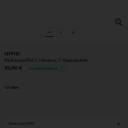
IZIPIZI
Päikeseprillid C Havane, 7-11aastastele
Original Price
35,00 €
EELIS KUPONGIGA
Vali
Värv
null
null