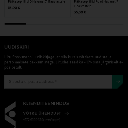
Päikeseprillid D Havane, 7-11aastastele
Päikeseprillid Road Havane, 7-
11aastastele
Original Price
35,00 €
Original Price
35,00 €
UUDISKIRI
Liitu Stockmanni uudiskirjaga, et olla kursis värskete uudiste ja
personaalsete pakkumistega. Liitudes saad ka -10% oma järgmiselt e-
poe ostult.
KLIENDITEENINDUS
VÕTKE ÜHENDUST
+372 6339539(pvm/mpm)