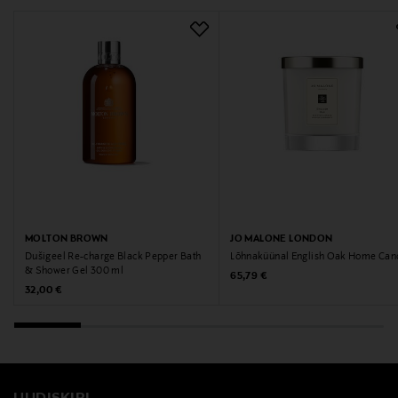
MOLTON BROWN
JO MALONE LONDON
Dušigeel Re-charge Black Pepper Bath
Lõhnaküünal English Oak Home Can
& Shower Gel 300 ml
Original Price
65,79 €
Original Price
32,00 €