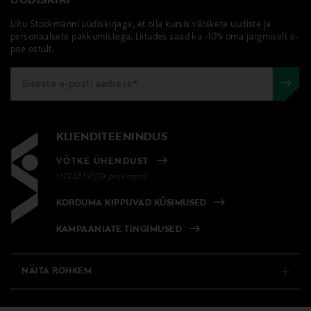
UUDISKIRI
Liitu Stockmanni uudiskirjaga, et olla kursis värskete uudiste ja
personaalsete pakkumistega. Liitudes saad ka -10% oma järgmiselt e-
poe ostult.
KLIENDITEENINDUS
VÕTKE ÜHENDUST
+372 6339539(pvm/mpm)
KORDUMA KIPPUVAD KÜSIMUSED
KAMPAANIATE TINGIMUSED
NÄITA ROHKEM
E-POOD