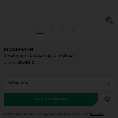
STOCKMANN
Stockmanni kaubamaja kinkekaart
Original Price
50,00 €
alates
null
null
LISA OSTUKORVI
Kontrolli toote saadavust poes ja broneerimisvõimalust allpool.
Loe lisaks