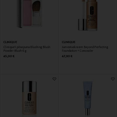
CLINIQUE
CLINIQUE
Clinique'i põsepuna Blushing Blush
Jumestuskreem Beyond Perfecting
Powder Blush 6 g
Foundation + Concealer
Original Price
Original Price
45,00 €
47,90 €