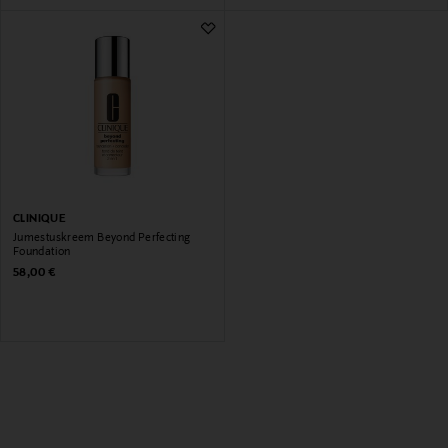
CLINIQUE
Jumestuskreem Beyond Perfecting
Foundation
Original Price
58,00 €