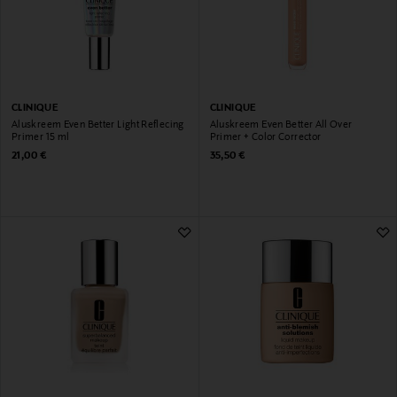
CLINIQUE
CLINIQUE
Aluskreem Even Better Light Reflecing
Aluskreem Even Better All Over
Primer 15 ml
Primer + Color Corrector
Original Price
Original Price
21,00 €
35,50 €