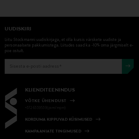
UUDISKIRI
Liitu Stockmanni uudiskirjaga, et olla kursis värskete uudiste ja
personaalsete pakkumistega. Liitudes saad ka -10% oma järgmiselt e-
poe ostult.
KLIENDITEENINDUS
VÕTKE ÜHENDUST
+372 6339539(pvm/mpm)
KORDUMA KIPPUVAD KÜSIMUSED
KAMPAANIATE TINGIMUSED