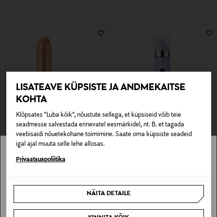
LISATEAVE KÜPSISTE JA ANDMEKAITSE
KOHTA
Klõpsates "Luba kõik", nõustute sellega, et küpsiseid võib teie
seadmesse salvestada erinevatel eesmärkidel, nt. B. et tagada
CLINIQUE
CLINIQUE
veebisaidi nõuetekohane toimimine. Saate oma küpsiste seadeid
Kreemjas särapulk Chubby Stick
Meigikinnitussprei Set The Day
Sculpting Highlight
igal ajal muuta selle lehe allosas.
Original Price
38,90 €
Original Price
32,00 €
Stockmann pole Sinu riigis saadaval.
Privaatsuspoliitika
Sinu riiki ei ole kohaletoimetamine saadaval.
NÄITA DETAILE
SAAN ARU