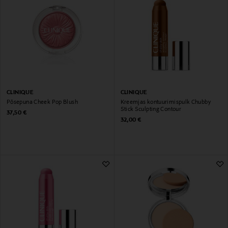
CLINIQUE
CLINIQUE
Põsepuna Cheek Pop Blush
Kreemjas kontuurimispulk Chubby
Stick Sculpting Contour
Original Price
37,50 €
Original Price
32,00 €