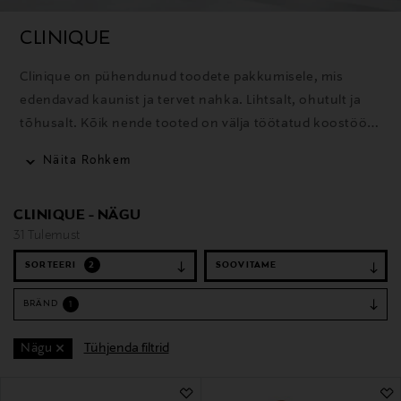
CLINIQUE
Clinique on pühendunud toodete pakkumisele, mis
edendavad kaunist ja tervet nahka. Lihtsalt, ohutult ja
tõhusalt. Kõik nende tooted on välja töötatud koostöös
dermatoloogidega, allergiatestitud, täiesti lõhnavabad,
Näita Rohkem
põhinevad 50 aasta pikkusel uurimistööl ning on loodud
andma parimaid võimalikke tulemusi ilma nahka
CLINIQUE - NÄGU
ärritamata.
31 Tulemust
SORTEERI
2
BRÄND
1
Tühjenda filtrid
Nägu
31 Tulemust