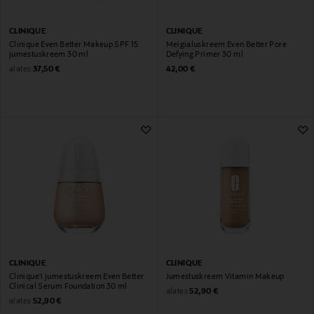
CLINIQUE
CLINIQUE
Clinique Even Better Makeup SPF 15
Meigialuskreem Even Better Pore
jumestuskreem 30 ml
Defying Primer 30 ml
Original Price
Original Price
alates
37,50 €
42,00 €
CLINIQUE
CLINIQUE
Clinique'i jumestuskreem Even Better
Jumestuskreem Vitamin Makeup
Clinical Serum Foundation 30 ml
Original Price
alates
52,90 €
Original Price
alates
52,90 €