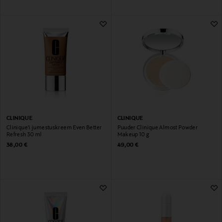
CLINIQUE
CLINIQUE
Clinique'i jumestuskreem Even Better
Puuder Clinique Almost Powder
Refresh 30 ml
Makeup 10 g
Original Price
Original Price
38,00 €
49,00 €