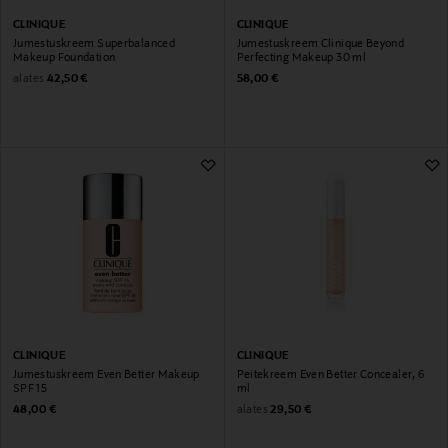
CLINIQUE
CLINIQUE
Jumestuskreem Superbalanced
Jumestuskreem Clinique Beyond
Makeup Foundation
Perfecting Makeup 30 ml
Original Price
Original Price
alates
42,50 €
58,00 €
CLINIQUE
CLINIQUE
Jumestuskreem Even Better Makeup
Peitekreem Even Better Concealer, 6
SPF 15
ml
Original Price
Original Price
alates
48,00 €
29,50 €