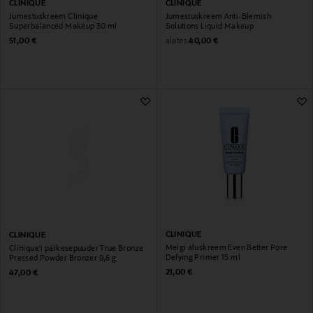
CLINIQUE
CLINIQUE
Jumestuskreem Clinique
Jumestuskreem Anti-Blemish
Superbalanced Makeup 30 ml
Solutions Liquid Makeup
Original Price
Original Price
alates
51,00 €
40,00 €
CLINIQUE
CLINIQUE
Meigi aluskreem Even Better Pore
Clinique'i päikesepuuder True Bronze
Defying Primer 15 ml
Pressed Powder Bronzer 9,6 g
Original Price
Original Price
21,00 €
47,00 €