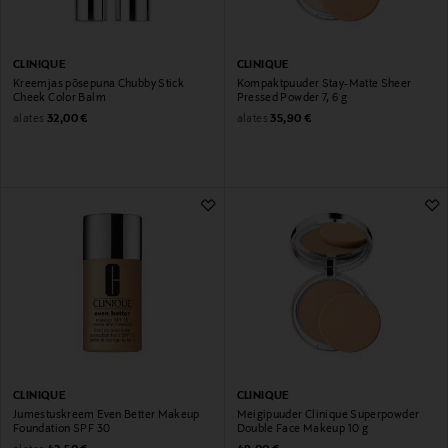
CLINIQUE
CLINIQUE
Kreemjas põsepuna Chubby Stick
Kompaktpuuder Stay-Matte Sheer
Cheek Color Balm
Pressed Powder 7, 6 g
Original Price
Original Price
alates
alates
32,00 €
35,90 €
CLINIQUE
CLINIQUE
Jumestuskreem Even Better Makeup
Meigipuuder Clinique Superpowder
Foundation SPF 30
Double Face Makeup 10 g