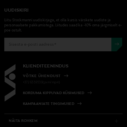
lepingust taganeda 30 päeva jooksul alates kauba
ei ummista poore.
LOE LISAKS
0,00 € – 4,90 €
kättesaamisest. Suletud pakendis toodete puhul saab neid
UUDISKIRI
tagastada ainult avamata pakendis. Tagastatavad suletud
Tootenumber
Liitu Stockmanni uudiskirjaga, et olla kursis värskete uudiste ja
pakendis kosmeetika- ja loodustooted peavad olema
personaalsete pakkumistega. Liitudes saad ka -10% oma järgmiselt e-
124782592
avamata originaalpakendis.
poe ostult.
E-POE TAGASTUSED
Kategooria
Peitev, Vedelik
Värv
KLIENDITEENINDUS
CN 02 BREEZE
VÕTKE ÜHENDUST
+372 6339539(pvm/mpm)
Lõhnatu
KORDUMA KIPPUVAD KÜSIMUSED
Jah
KAMPAANIATE TINGIMUSED
Suurus
30 ml
NÄITA ROHKEM