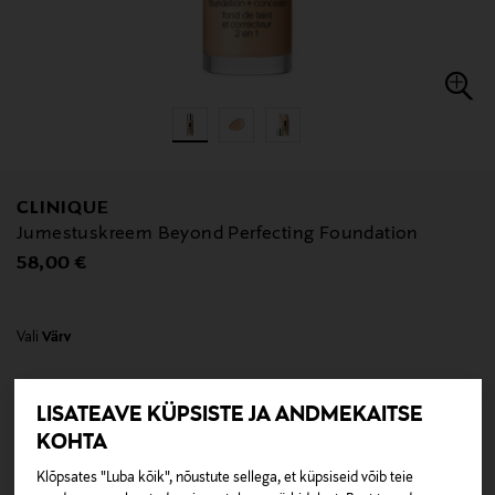
CLINIQUE
Jumestuskreem Beyond Perfecting Foundation
Original Price
58,00 €
Vali
Värv
LISATEAVE KÜPSISTE JA ANDMEKAITSE
KOHTA
Klõpsates "Luba kõik", nõustute sellega, et küpsiseid võib teie
null