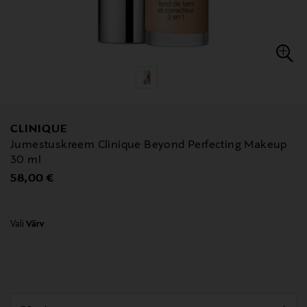
CLINIQUE
Jumestuskreem Clinique Beyond Perfecting Makeup
30 ml
Original Price
58,00 €
Vali
Värv
null