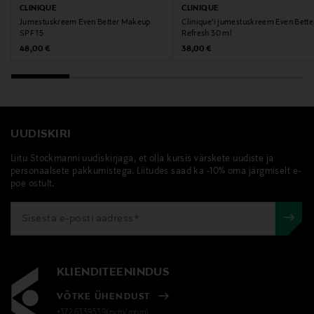
CLINIQUE
CLINIQUE
BELGIA
Jumestuskreem Even Better Makeup
Clinique'i jumestuskreem Even Bette
SPF 15
Refresh 30 ml
Tootja
Original Price
Original Price
48,00 €
38,00 €
Estee Lauder Finland Oy
Tootja aadress
Hämeentie 15, 00500, Helsinki, Finland
UUDISKIRI
Liitu Stockmanni uudiskirjaga, et olla kursis värskete uudiste ja
Digitaalne aadress
personaalsete pakkumistega. Liitudes saad ka -10% oma järgmiselt e-
csfinland@fi.estee.com
poe ostult.
Märksõnad
Clinique, jumestuskreem, peitekreem, meik
KLIENDITEENINDUS
VÕTKE ÜHENDUST
+372 6339539(pvm/mpm)