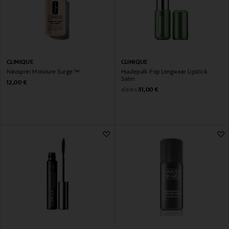
CLINIQUE
CLINIQUE
Näosprei Moisture Surge ™
Huulepulk Pop Longwear Lipstick
Satin
Original Price
12,00 €
Original Price
alates
31,00 €