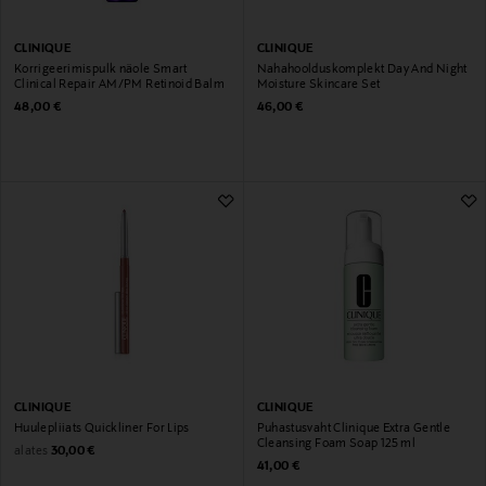
CLINIQUE
CLINIQUE
Korrigeerimispulk näole Smart
Nahahoolduskomplekt Day And Night
Clinical Repair AM/PM Retinoid Balm
Moisture Skincare Set
Original Price
Original Price
48,00 €
46,00 €
CLINIQUE
CLINIQUE
Huulepliiats Quickliner For Lips
Puhastusvaht Clinique Extra Gentle
Cleansing Foam Soap 125 ml
Original Price
alates
30,00 €
Original Price
41,00 €