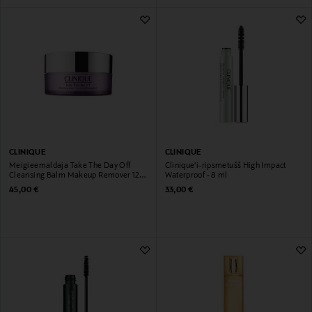
CLINIQUE
CLINIQUE
Meigieemaldaja Take The Day Off
Clinique'i-ripsmetušš High Impact
Cleansing Balm Makeup Remover 125
Waterproof - 8 ml
ml
Original Price
Original Price
45,00 €
33,00 €