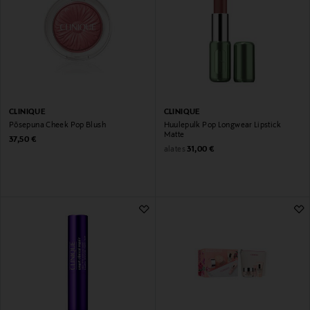
CLINIQUE
CLINIQUE
Põsepuna Cheek Pop Blush
Huulepulk Pop Longwear Lipstick
Matte
Original Price
37,50 €
Original Price
alates
31,00 €