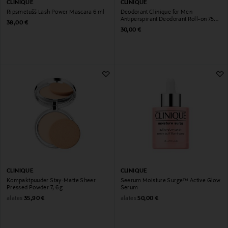
CLINIQUE
CLINIQUE
Ripsmetušš Lash Power Mascara 6 ml
Deodorant Clinique for Men
Antiperspirant Deodorant Roll-on 75
Original Price
38,00 €
ml
Original Price
30,00 €
CLINIQUE
CLINIQUE
Kompaktpuuder Stay-Matte Sheer
Seerum Moisture Surge™ Active Glow
Pressed Powder 7, 6 g
Serum
Original Price
Original Price
alates
alates
35,90 €
50,00 €