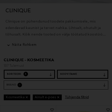
CLINIQUE
Clinique on pühendunud toodete pakkumisele, mis
edendavad kaunist ja tervet nahka. Lihtsalt, ohutult ja
tõhusalt. Kõik nende tooted on välja töötatud koostöös
dermatoloogidega, allergiatestitud, täiesti lõhnavabad,
Näita Rohkem
põhinevad 50 aasta pikkusel uurimistööl ning on loodud
andma parimaid võimalikke tulemusi ilma nahka
CLINIQUE - KOSMEETIKA
ärritamata.
187 Tulemust
SORTEERI
3
BRÄND
1
Tühjenda filtrid
Kosmeetika
Ainult e-poes
187 Tulemust