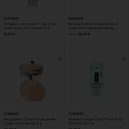
CLINIQUE
CLINIQUE
Clinique'i kooriv kreem 7 Day Scrub
Niisutav kreem Clinique Moisture
Cream Rinse-Off Formula 15 ml
Surge 100H Auto-Replenishing
Hydrator
Original Price
Original Price
alates
13,00 €
26,00 €
CLINIQUE
CLINIQUE
Meigipuuder Clinique Superpowder
Näoseep Clinique Liquid Facial Soap
Double Face Makeup 10 g
Extra Mild 200 ml