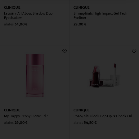
CLINIQUE
CLINIQUE
Lauvärv All About Shadow Duo
Silmapliiats High Impact Gel Tech
Eyeshadow
Eyeliner
Original Price
Original Price
alates
34,00 €
29,00 €
CLINIQUE
CLINIQUE
My Happy Peony Picnic EdP
Põse-ja huuleõli Pop Lip & Cheek Oil
Original Price
Original Price
alates
alates
29,00 €
34,50 €