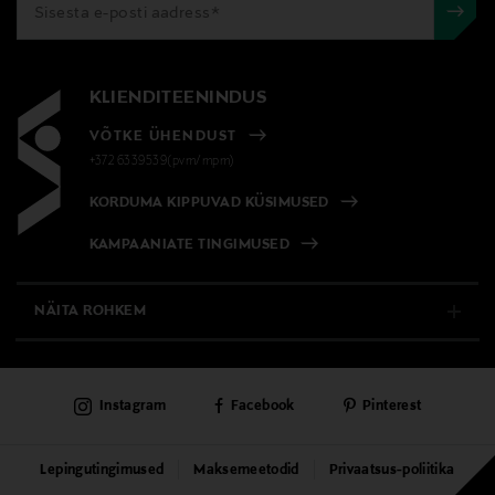
KLIENDITEENINDUS
VÕTKE ÜHENDUST
+372 6339539(pvm/mpm)
KORDUMA KIPPUVAD KÜSIMUSED
KAMPAANIATE TINGIMUSED
NÄITA ROHKEM
E-POOD
Instagram
Facebook
Pinterest
PÜSIKLIENDITEENINDUS
KAUBAMAJAD
Lepingutingimused
Maksemeetodid
Privaatsus-poliitika