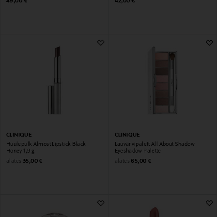
Original Price
Original Price
49,00 €
42,00 €
CLINIQUE
CLINIQUE
Huulepulk Almost Lipstick Black
Lauvärvipalett All About Shadow
Honey 1,9 g
Eyeshadow Palette
Original Price
Original Price
alates
alates
35,00 €
65,00 €