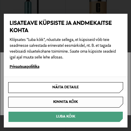
LISATEAVE KÜPSISTE JA ANDMEKAITSE
KOHTA
Klõpsates "Luba kõik", nõustute sellega, et küpsiseid võib teie
CLINIQUE
CLINIQUE
seadmesse salvestada erinevatel eesmärkidel, nt. B. et tagada
Ripsmetušš High Impact High-Fi Full
Jumestuskreem Even Better Makeup
Volume Waterproof Mascara
Foundation SPF 30
veebisaidi nõuetekohane toimimine. Saate oma küpsiste seadeid
Original Price
Original Price
igal ajal muuta selle lehe allosas.
alates
36,00 €
42,50 €
Stockmann pole Sinu riigis saadaval.
Privaatsuspoliitika
Sinu riiki ei ole kohaletoimetamine saadaval.
NÄITA DETAILE
SAAN ARU
KINNITA KÕIK
LUBA KÕIK