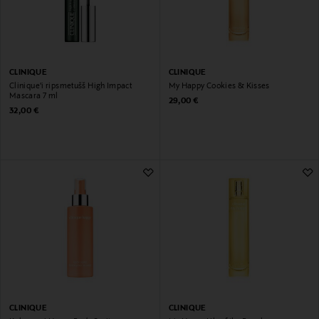
CLINIQUE
CLINIQUE
Clinique'i ripsmetušš High Impact
My Happy Cookies & Kisses
Mascara 7 ml
Original Price
29,00 €
Original Price
32,00 €
CLINIQUE
CLINIQUE