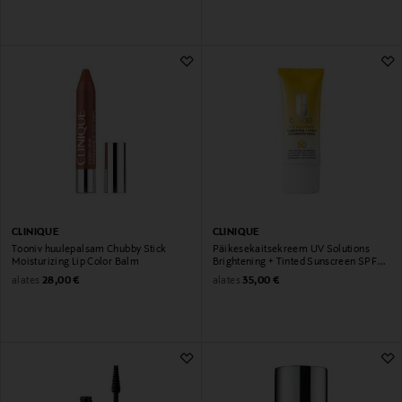
CLINIQUE
CLINIQUE
Tooniv huulepalsam Chubby Stick
Päikesekaitsekreem UV Solutions
Moisturizing Lip Color Balm
Brightening + Tinted Sunscreen SPF
50
Original Price
Original Price
alates
alates
28,00 €
35,00 €