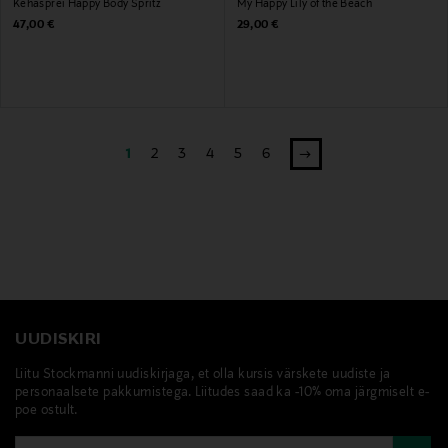
Kehasprei Happy Body Spritz
My Happy Lily of the Beach
Original Price
Original Price
47,00 €
29,00 €
1
2
3
4
5
6
UUDISKIRI
Liitu Stockmanni uudiskirjaga, et olla kursis värskete uudiste ja
personaalsete pakkumistega. Liitudes saad ka -10% oma järgmiselt e-
poe ostult.