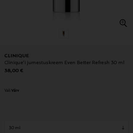
CLINIQUE
Clinique'i jumestuskreem Even Better Refresh 30 ml
Original Price
38,00 €
Vali
Värv
null
null