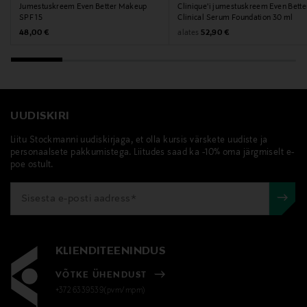
Jumestuskreem Even Better Makeup
Clinique'i jumestuskreem Even Bette
Tootjamaa
SPF 15
Clinical Serum Foundation 30 ml
Original Price
Original Price
alates
48,00 €
52,90 €
AMEERIKA ÜHENDRIIGID
Tootja
Estee Lauder Finland Oy
UUDISKIRI
Tootja aadress
Liitu Stockmanni uudiskirjaga, et olla kursis värskete uudiste ja
Hämeentie 15, 00500, Helsinki, Finland
personaalsete pakkumistega. Liitudes saad ka -10% oma järgmiselt e-
poe ostult.
Digitaalne aadress
csfinland@fi.estee.com
Märksõnad
KLIENDITEENINDUS
Clinique, jumestuskreem, niisutav jumestuskreem
VÕTKE ÜHENDUST
+372 6339539(pvm/mpm)