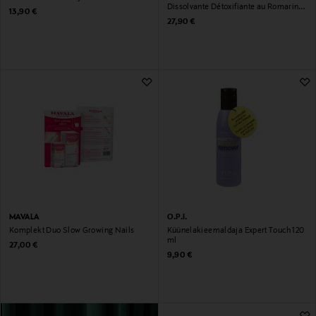
Dissolvante Détoxifiante au Romarin
Original Price
13,90 €
100 ml
Original Price
27,90 €
MAVALA
O.P.I.
Komplekt Duo Slow Growing Nails
Küünelakieemaldaja Expert Touch 120
ml
Original Price
27,00 €
Original Price
9,90 €