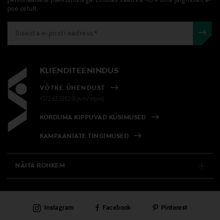
personaalsete pakkumistega. Liitudes saad ka -10% oma järgmiselt e-
poe ostult.
KLIENDITEENINDUS
VÕTKE ÜHENDUST
+372 6339539(pvm/mpm)
KORDUMA KIPPUVAD KÜSIMUSED
KAMPAANIATE TINGIMUSED
NÄITA ROHKEM
E-POOD
Instagram
Facebook
Pinterest
PÜSIKLIENDITEENINDUS