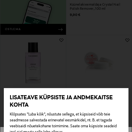
Küünelakieemaldaja Crystal Nail
Polish Remover, 100 ml
Original Price
9,90 €
OSTLEMA
LISATEAVE KÜPSISTE JA ANDMEKAITSE
NAILBERRY
MAVALA
Küünelakieemaldaja Clean Nail
Küünelaki eemalduspadjad
KOHTA
Polish Remover Clean 100 ml
Original Price
9,00 €
Original Price
27,50 €
Klõpsates "Luba kõik", nõustute sellega, et küpsiseid võib teie
seadmesse salvestada erinevatel eesmärkidel, nt. B. et tagada
veebisaidi nõuetekohane toimimine. Saate oma küpsiste seadeid