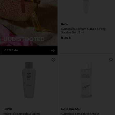
O.P.I.
Küünenaha seerum Nature Strong
Good as Gold 7 ml
Original Price
16,50 €
UUDISTOOTED
OSTLEMA
TRIND
KURE BAZAAR
Küünelakieemaldaja 125 ml
Küünelaki eemaldusõli Huile