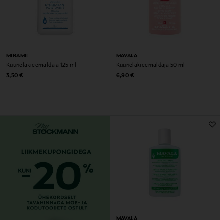
MIRAME
MAVALA
Küünelakieemaldaja 125 ml
Küünelakieemaldaja 50 ml
Original Price
Original Price
3,50 €
6,90 €
MAVALA