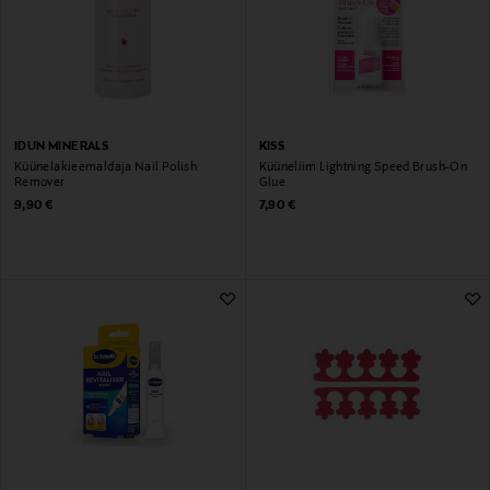
IDUN MINERALS
KISS
Küünelakieemaldaja Nail Polish
Küüneliim Lightning Speed ​​​​Brush-On
Remover
Glue
Original Price
Original Price
9,90 €
7,90 €