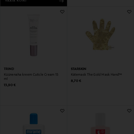
VAATA KÕIKI
TRIND
STARSKIN
Küünenaha kreem Cuticle Cream 15
Kätemask The Gold Mask Hand™
ml
Original Price
8,70 €
Original Price
13,90 €