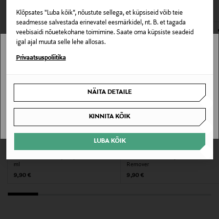
VAATASID KA
125 ml
avamata originaalpakendis.
Klõpsates "Luba kõik", nõustute sellega, et küpsiseid võib teie
E-POE TAGASTUSED
seadmesse salvestada erinevatel eesmärkidel, nt. B. et tagada
Suurus
veebisaidi nõuetekohane toimimine. Saate oma küpsiste seadeid
125 ml
igal ajal muuta selle lehe allosas.
Stockmann pole Sinu riigis saadaval.
Privaatsuspoliitika
Tootjamaa
Sinu riiki ei ole kohaletoimetamine saadaval.
HOLLAND
NÄITA DETAILE
SAAN ARU
Valmistaja tootenumber
KINNITA KÕIK
20400
LUBA KÕIK
Tootja
O.P.I.
IDUN MINERALS
Küünelakieemaldaja Expert Touch 120
Küünelakieemaldaja Nail Polish
Transmeri Oy
ml
Remover
Original Price
Original Price
9,90 €
9,90 €
Tootja aadress
Linnoitustie 2 A, 02600 Espoo, Finland