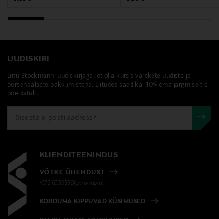
UUDISKIRI
Liitu Stockmanni uudiskirjaga, et olla kursis värskete uudiste ja
personaalsete pakkumistega. Liitudes saad ka -10% oma järgmiselt e-
poe ostult.
KLIENDITEENINDUS
VÕTKE ÜHENDUST
+372 6339539(pvm/mpm)
KORDUMA KIPPUVAD KÜSIMUSED