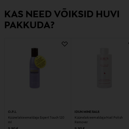
Digitaalne aadress
KAS NEED VÕIKSID HUVI
kuluttajapalvelu@transmeri.fi
PAKKUDA?
O.P.I.
IDUN MINERALS
Küünelakieemaldaja Expert Touch 120
Küünelakieemaldaja Nail Polish
ml
Remover
Original Price
Original Price
9,90 €
9,90 €