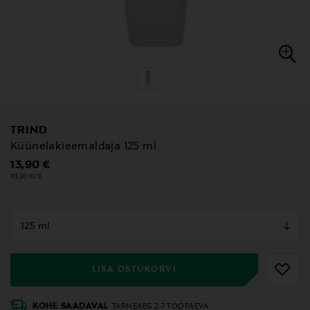
TRIND
Küünelakieemaldaja 125 ml
Original Price
13,90 €
111,20 €/1l
null
null
LISA OSTUKORVI
KOHE SAADAVAL
TARNEAEG 2-7 TÖÖPÄEVA